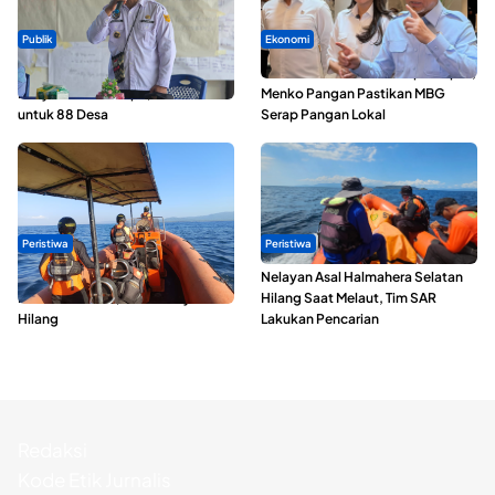
Publik
Ekonomi
ABDESI Morotai Apresiasi
SPPG di Maluku Utara Dipercepat,
Penyaluran ADD Rp3,13 Miliar
Menko Pangan Pastikan MBG
untuk 88 Desa
Serap Pangan Lokal
Peristiwa
Peristiwa
Dua Longboat Bertabrakan di
Nelayan Asal Halmahera Selatan
Perairan Taliabu, Satu Nelayan
Hilang Saat Melaut, Tim SAR
Hilang
Lakukan Pencarian
Redaksi
Kode Etik Jurnalis