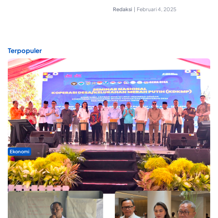
Redaksi
|
Februari 4, 2025
Terpopuler
Ekonomi
Seminar di Ternate, Mendes Perkuat Sinergi Percepatan
Kopdes Merah Putih