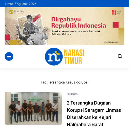
Skip
Jumat, 7 Agustus 2026
to
content
Tag:
Tersangka Kasus Korupsi
Hukum
2 Tersangka Dugaan
Korupsi Seragam Linmas
Diserahkan ke Kejari
Halmahera Barat