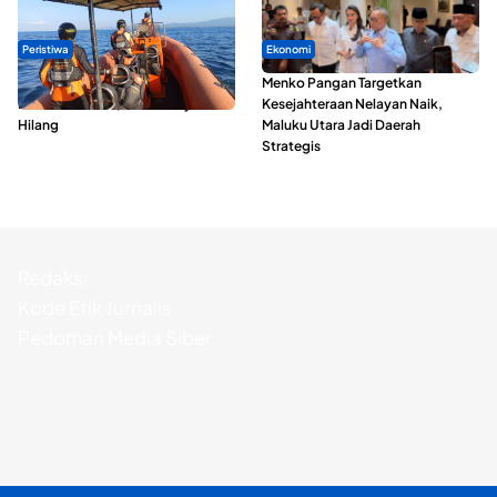
Peristiwa
Ekonomi
Dua Longboat Bertabrakan di
Menko Pangan Targetkan
Perairan Taliabu, Satu Nelayan
Kesejahteraan Nelayan Naik,
Hilang
Maluku Utara Jadi Daerah
Strategis
Redaksi
Kode Etik Jurnalis
Pedoman Media Siber