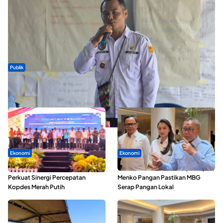
Publik
ABDESI Morotai Apresiasi Penyaluran ADD Rp3,13 Miliar untuk
88 Desa
Ekonomi
Ekonomi
Seminar di Ternate, Mendes
SPPG di Maluku Utara Dipercepat,
Perkuat Sinergi Percepatan
Menko Pangan Pastikan MBG
Kopdes Merah Putih
Serap Pangan Lokal