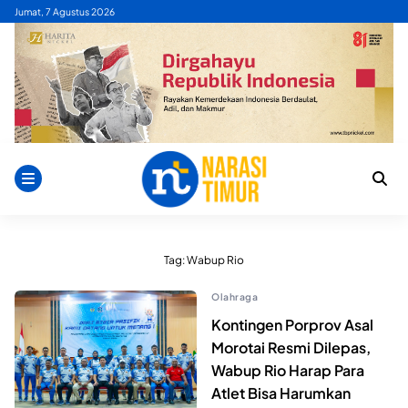
Skip
Jumat, 7 Agustus 2026
to
content
Tag:
Wabup Rio
Olahraga
Kontingen Porprov Asal
Morotai Resmi Dilepas,
Wabup Rio Harap Para
Atlet Bisa Harumkan