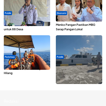
Publik
Ekonomi
ABDESI Morotai Apresiasi
SPPG di Maluku Utara Dipercepat,
Penyaluran ADD Rp3,13 Miliar
Menko Pangan Pastikan MBG
untuk 88 Desa
Serap Pangan Lokal
Peristiwa
Publik
Dua Longboat Bertabrakan di
Pelayaran Perdana KM Dodola
Perairan Taliabu, Satu Nelayan
Express Terkendala, Baling-baling
Hilang
Kapal Rusak
Redaksi