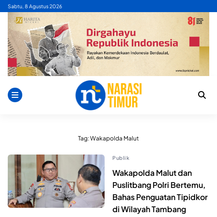
Skip
Sabtu, 8 Agustus 2026
to
content
Tag:
Wakapolda Malut
Publik
Wakapolda Malut dan
Puslitbang Polri Bertemu,
Bahas Penguatan Tipidkor
di Wilayah Tambang