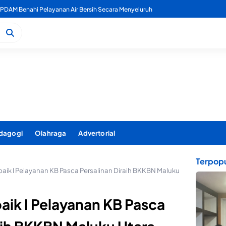
 PDAM Benahi Pelayanan Air Bersih Secara Menyeluruh
dagogi
Olahraga
Advertorial
Terpopu
aik I Pelayanan KB Pasca Persalinan Diraih BKKBN Maluku
aik I Pelayanan KB Pasca