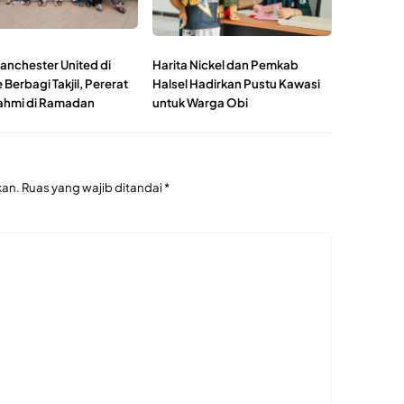
anchester United di
Harita Nickel dan Pemkab
 Berbagi Takjil, Pererat
Halsel Hadirkan Pustu Kawasi
rahmi di Ramadan
untuk Warga Obi
kan.
Ruas yang wajib ditandai
*