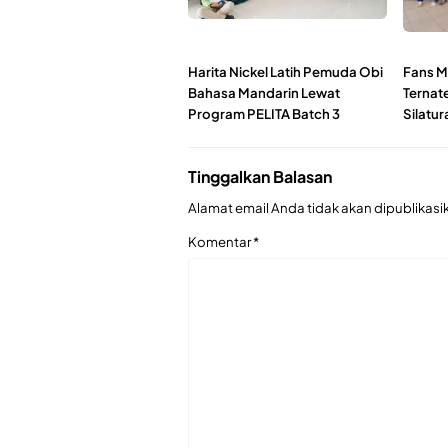
Harita Nickel Latih Pemuda Obi
Fans M
Bahasa Mandarin Lewat
Ternate
Program PELITA Batch 3
Silatu
Tinggalkan Balasan
Alamat email Anda tidak akan dipublikasi
Komentar
*