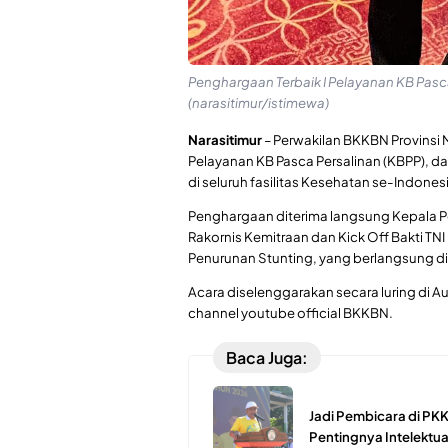
Penghargaan Terbaik I Pelayanan KB Pasc
(narasitimur/istimewa)
Narasitimur
– Perwakilan BKKBN Provinsi 
Pelayanan KB Pasca Persalinan (KBPP), da
di seluruh fasilitas Kesehatan se-Indones
Penghargaan diterima langsung Kepala Pe
Rakornis Kemitraan dan Kick Off Bakti 
Penurunan Stunting, yang berlangsung di H
Acara diselenggarakan secara luring di Au
channel youtube official BKKBN.
Baca Juga:
Jadi Pembicara di PK
Pentingnya Intelektu