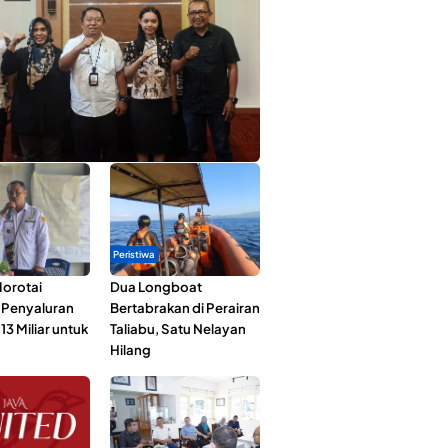
ta Muda Ternate Wakili Maluku Utara di
ana Nusantara 2026
Peristiwa
orotai
Dua Longboat
i Penyaluran
Bertabrakan di Perairan
3 Miliar untuk
Taliabu, Satu Nelayan
Hilang