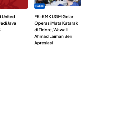
Publik
t United
FK-KMK UGM Gelar
adi Java
Operasi Mata Katarak
C
di Tidore, Wawali
Ahmad Laiman Beri
Apresiasi