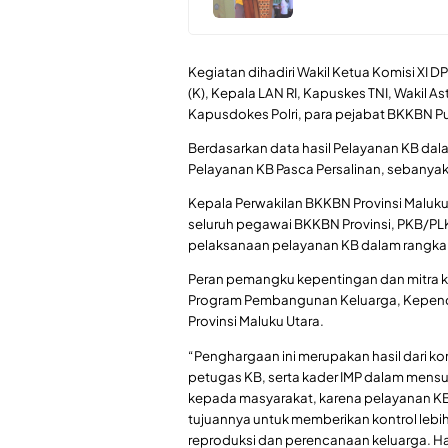
Kegiatan dihadiri Wakil Ketua Komisi XI D
(K), Kepala LAN RI, Kapuskes TNI, Wakil 
Kapusdokes Polri, para pejabat BKKBN Pus
Berdasarkan data hasil Pelayanan KB dal
Pelayanan KB Pasca Persalinan, sebanyak
Kepala Perwakilan BKKBN Provinsi Maluku
seluruh pegawai BKKBN Provinsi, PKB/PLK
pelaksanaan pelayanan KB dalam rangka H
Peran pemangku kepentingan dan mitra k
Program Pembangunan Keluarga, Kepend
Provinsi Maluku Utara.
“Penghargaan ini merupakan hasil dari
petugas KB, serta kader IMP dalam mens
kepada masyarakat, karena pelayanan KB
tujuannya untuk memberikan kontrol lebi
reproduksi dan perencanaan keluarga. Ha