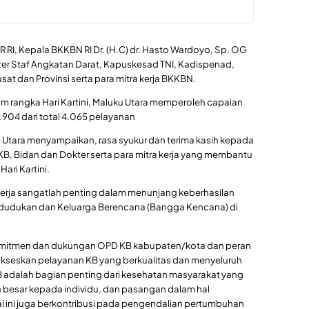
PR RI, Kepala BKKBN RI Dr. (H.C) dr. Hasto Wardoyo, Sp. OG
Aster Staf Angkatan Darat, Kapuskesad TNI, Kadispenad,
at dan Provinsi serta para mitra kerja BKKBN.
am rangka Hari Kartini, Maluku Utara memperoleh capaian
 904 dari total 4.065 pelayanan
 Utara menyampaikan, rasa syukur dan terima kasih kepada
B, Bidan dan Dokter serta para mitra kerja yang membantu
ari Kartini.
erja sangatlah penting dalam menunjang keberhasilan
udukan dan Keluarga Berencana (Bangga Kencana) di
 komitmen dan dukungan OPD KB kabupaten/kota dan peran
ukseskan pelayanan KB yang berkualitas dan menyeluruh
 adalah bagian penting dari kesehatan masyarakat yang
h besar kepada individu, dan pasangan dalam hal
l ini juga berkontribusi pada pengendalian pertumbuhan