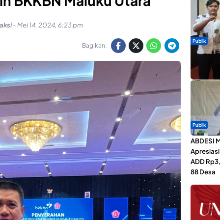
aih BKKBN Maluku Utara
aksi
-
Mei 14, 2024, 6:23 pm
Publik
Bagikan:
Dua Talen
Gita Bah
Publik
ABDESI M
Apresias
ADD Rp3,1
88 Desa