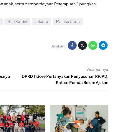
an anak, serta pemberdayaan Perempuan,” pungkas
Hari Kartini
Jakarta
Maluku Utara
Bagikan:
Selanjutnya
esnya
DPRD Tidore Pertanyakan Penyusunan RPJPD,
Ratna: Pemda Belum Ajukan