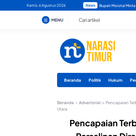
Skip
Kamis, 6 Agustus 2026
News
Bupati Morotai Minta
to
content
MENU
Beranda
Politik
Hukum
Pe
Beranda
Advertorial
Pencapaian Terb
Utara
Pencapaian Terb