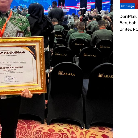
Olahraga
Dari Malu
Berubah J
United F