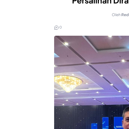
Persalinan Dir
Oleh
Red
0