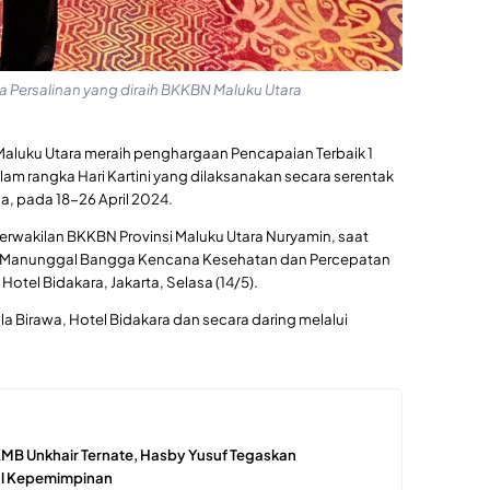
a Persalinan yang diraih BKKBN Maluku Utara
Maluku Utara meraih penghargaan Pencapaian Terbaik 1
lam rangka Hari Kartini yang dilaksanakan secara serentak
ia, pada 18-26 April 2024.
rwakilan BKKBN Provinsi Maluku Utara Nuryamin, saat
TNI Manunggal Bangga Kencana Kesehatan dan Percepatan
otel Bidakara, Jakarta, Selasa (14/5).
la Birawa, Hotel Bidakara dan secara daring melalui
KMB Unkhair Ternate, Hasby Yusuf Tegaskan
al Kepemimpinan