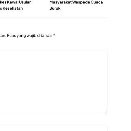
es Kawal Usulan
Masyarakat Waspada Cuaca
as Kesehatan
Buruk
kan.
Ruas yang wajib ditandai
*