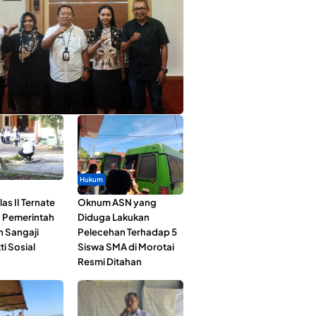
ta Muda Ternate Wakili Maluku Utara di
ana Nusantara 2026
Hukum
as II Ternate
Oknum ASN yang
 Pemerintah
Diduga Lakukan
n Sangaji
Pelecehan Terhadap 5
ti Sosial
Siswa SMA di Morotai
Resmi Ditahan