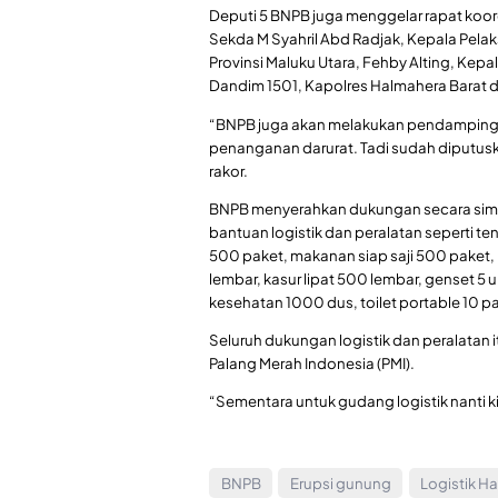
Deputi 5 BNPB juga menggelar rapat koo
Sekda M Syahril Abd Radjak, Kepala Pe
Provinsi Maluku Utara, Fehby Alting, K
Dandim 1501, Kapolres Halmahera Barat d
“BNPB juga akan melakukan pendamping
penanganan darurat. Tadi sudah diputuska
rakor.
BNPB menyerahkan dukungan secara simbol
bantuan logistik dan peralatan seperti t
500 paket, makanan siap saji 500 paket, 
lembar, kasur lipat 500 lembar, genset 5 un
kesehatan 1000 dus, toilet portable 10 pak
Seluruh dukungan logistik dan peralatan 
Palang Merah Indonesia (PMI).
“Sementara untuk gudang logistik nanti kit
BNPB
Erupsi gunung
Logistik Ha