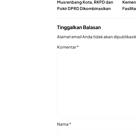
Musrenbang Kota, RKPD dan
Kemenk
Pokir DPRD Dikombinasikan
Fasilit
Tinggalkan Balasan
Alamat email Anda tidak akan dipublikasi
Komentar
*
Nama
*