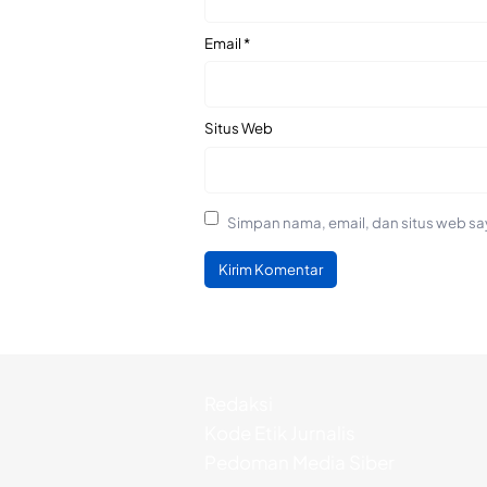
Email
*
Situs Web
Simpan nama, email, dan situs web sa
Redaksi
Kode Etik Jurnalis
Pedoman Media Siber