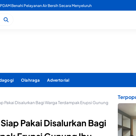
kan TPP ASN Tidak Dipotong, Disiplin Jadi Penentu
dagogi
Olahraga
Advertorial
Terpopu
ap Pakai Disalurkan Bagi Warga Terdampak Erupsi Gunung
 Siap Pakai Disalurkan Bagi