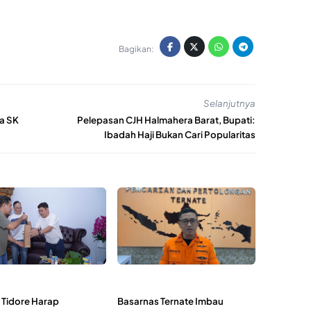
Bagikan:
Selanjutnya
ma SK
Pelepasan CJH Halmahera Barat, Bupati:
Ibadah Haji Bukan Cari Popularitas
 Tidore Harap
Basarnas Ternate Imbau