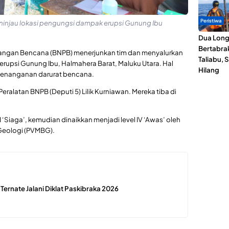
Peristiwa
ninjau lokasi pengungsi dampak erupsi Gunung Ibu
Dua Lon
Bertabrak
angan Bencana (BNPB) menerjunkan tim dan menyalurkan
Taliabu, 
upsi Gunung Ibu, Halmahera Barat, Maluku Utara. Hal
Hilang
penanganan darurat bencana.
eralatan BNPB (Deputi 5) Lilik Kurniawan. Mereka tiba di
I ‘Siaga’, kemudian dinaikkan menjadi level IV ‘Awas’ oleh
 Geologi (PVMBG).
 Ternate Jalani Diklat Paskibraka 2026