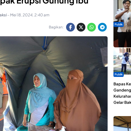
pak Erupsi Gunung Ibu
aksi
-
Mei 18, 2024, 2:40 am
Publik
Bagikan:
Dua Talen
Gita Bah
Publik
Bapas Kel
Gandeng
Keluraha
Gelar Bak