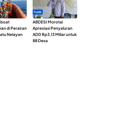
Publik
gboat
ABDESI Morotai
an di Perairan
Apresiasi Penyaluran
Satu Nelayan
ADD Rp3,13 Miliar untuk
88 Desa