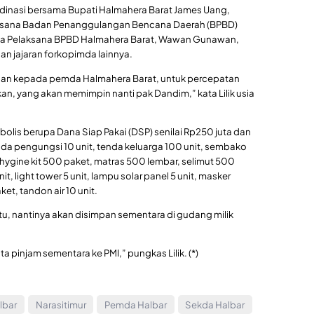
rdinasi bersama Bupati Halmahera Barat James Uang,
laksana Badan Penanggulangan Bencana Daerah (BPBD)
epala Pelaksana BPBD Halmahera Barat, Wawan Gunawan,
an jajaran forkopimda lainnya.
an kepada pemda Halmahera Barat, untuk percepatan
n, yang akan memimpin nanti pak Dandim,” kata Lilik usia
is berupa Dana Siap Pakai (DSP) senilai Rp250 juta dan
enda pengungsi 10 unit, tenda keluarga 100 unit, sembako
hygine kit 500 paket, matras 500 lembar, selimut 500
it, light tower 5 unit, lampu solar panel 5 unit, masker
et, tandon air 10 unit.
itu, nantinya akan disimpan sementara di gudang milik
a pinjam sementara ke PMI,” pungkas Lilik. (*)
lbar
Narasitimur
Pemda Halbar
Sekda Halbar