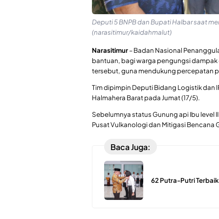
Deputi 5 BNPB dan Bupati Halbar saat me
(narasitimur/kaidahmalut)
Narasitimur
– Badan Nasional Penanggul
bantuan, bagi warga pengungsi dampak er
tersebut, guna mendukung percepatan 
Tim dipimpin Deputi Bidang Logistik dan lP
Halmahera Barat pada Jumat (17/5).
Sebelumnya status Gunung api Ibu level II
Pusat Vulkanologi dan Mitigasi Bencana
Baca Juga:
62 Putra-Putri Terbaik