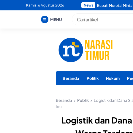
Skip
Kamis, 6 Agustus 2026
News
Bupati Morotai Tegas
to
content
MENU
Beranda
Politik
Hukum
Pe
Beranda
Publik
Logistik dan Dana Si
Ibu
Logistik dan Dana