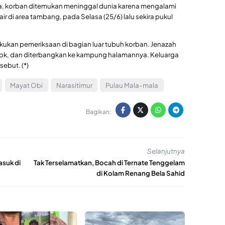
ra, korban ditemukan meninggal dunia karena mengalami
 air di area tambang, pada Selasa (25/6) lalu sekira pukul
elakukan pemeriksaan di bagian luar tubuh korban. Jenazah
esok, dan diterbangkan ke kampung halamannya. Keluarga
ebut. (*)
Mayat Obi
Narasitimur
Pulau Mala-mala
Bagikan:
Selanjutnya
asuk di
Tak Terselamatkan, Bocah di Ternate Tenggelam
di Kolam Renang Bela Sahid