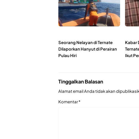
Seorang Nelayan di Ternate
Kabar 
Dilaporkan Hanyut di Perairan
Ternat
Pulau Hiri
Ikut Pe
Tinggalkan Balasan
Alamat email Anda tidak akan dipublikasi
Komentar
*