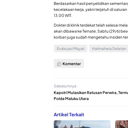
Berdasarkan hasil penyelidikan sementa
kecelakaan kerja, yakni terjatuh di saluran
13.00 WIT.
Dokter di klinik terdekat telah selesai m
akan dibawa ke Ternate, Sabtu (29/6) b
korban juga sudah mengetahu insiden ters
Evakuasi Mayat
Halmahera Selatan
Komentar
Sebelumnya
Kapolri Mutasikan Ratusan Perwira, Term
Polda Maluku Utara
Artikel Terkait