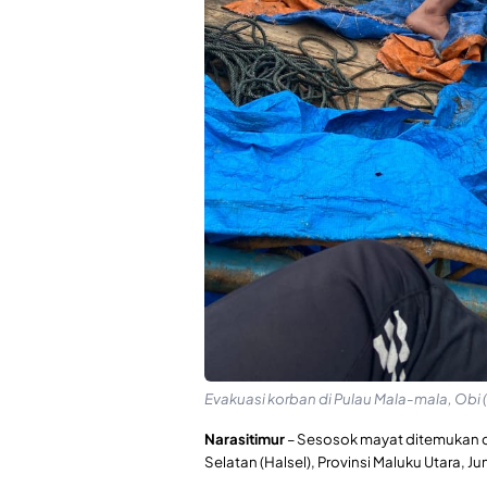
Evakuasi korban di Pulau Mala-mala, Obi 
Narasitimur
– Sesosok mayat ditemukan 
Selatan (Halsel), Provinsi Maluku Utara, Ju