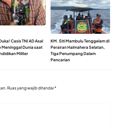
Duka! Casis TNI AD Asal
KM. Siti Mambulu Tenggelam di
e Meninggal Dunia saat
Perairan Halmahera Selatan,
ndidikan Militer
Tiga Penumpang Dalam
Pencarian
kan.
Ruas yang wajib ditandai
*