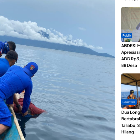
Publik
ABDESI M
Apresias
ADD Rp3,1
88 Desa
Peristiwa
Dua Lon
Bertabrak
Taliabu, 
Hilang