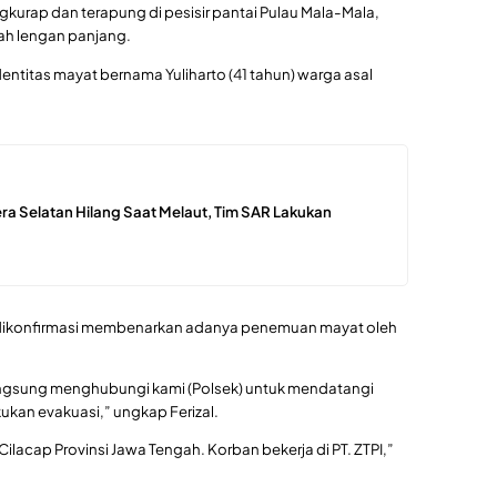
kurap dan terapung di pesisir pantai Pulau Mala-Mala,
h lengan panjang.
identitas mayat bernama Yuliharto (41 tahun) warga asal
ra Selatan Hilang Saat Melaut, Tim SAR Lakukan
at dikonfirmasi membenarkan adanya penemuan mayat oleh
angsung menghubungi kami (Polsek) untuk mendatangi
kukan evakuasi,” ungkap Ferizal.
Cilacap Provinsi Jawa Tengah. Korban bekerja di PT. ZTPI,”