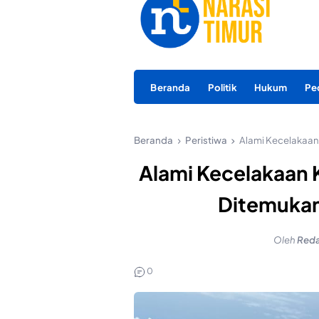
Beranda
Politik
Hukum
Pe
Beranda
Peristiwa
Alami Kecelakaan 
Alami Kecelakaan K
Ditemukan
Oleh
Reda
0