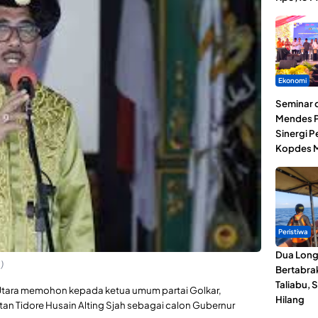
Ekonomi
Seminar d
Mendes P
Sinergi 
Kopdes M
Peristiwa
Dua Lon
)
Bertabrak
Taliabu, 
Utara memohon kepada ketua umum partai Golkar,
Hilang
an Tidore Husain Alting Sjah sebagai calon Gubernur