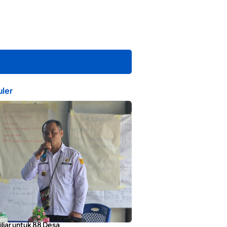
ler
orotai Apresiasi Penyaluran ADD
liar untuk 88 Desa