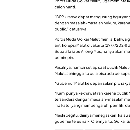
Poros Muda Golkar Malut, juga meminta ke
calon nanti.
“DPP kiranya dapat mengusung figur yang b
dengan masalah-masalah hukum, karena
publik,” cetusnya.
Poros Muda Golkar Malut menilai bahwa 
anti korupsi Malut di Jakarta (29/7/2024)
Bupati Taliabu Aliong Mus, hanya akan me
pemimpin.
Pasalnya, hampir setiap saat publik Mal
Malut, sehingga itu pula bisa ada perseps
“Gubernur Malut ke depan selain pro rakyat
“Kami punya kekhawatiran karena publik M
tersandera dengan masalah-masalah masa
indikator yang mempengaruhi pemilih, dal
Meski begitu, dirinya menegaskan, kalau e
gubernur terus naik. Olehnya itu, Golkar 