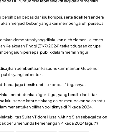
pada DPP untuk bisa lebih selektif lagi dalam memilih
ersih dan bebas dari isu korupsi, serta tidak tersandera
 akan menjadi beban yang akan mempengaruhi persepsi
gerakan demontrasi yang dilakukan oleh elemen- elemen
 dan Kejaksaan Tinggi (31/7/2024) terkait dugaan korupsi
mpengaruhi persepsi publik dalam memilih figur
ut disajikan pemberitaan kasus hukum mantan Gubernur
i publik yang terbentuk.
, harus juga bersih dari isu korupsi,” tegasnya.
alut membutuhkan figur-figur, yang bersih dan tidak
 lalu, sebab latar belakang calon merupakan salah satu
am menentukan pilihan politiknya di Pilkada 2024.
lektabilitas Sultan Tidore Husain Alting Sjah sebagai calon
tidak perlu menunda kemenangan Pilkada 2024 lagi. (*)