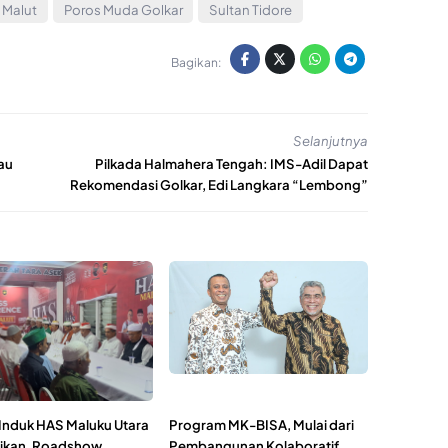
 Malut
Poros Muda Golkar
Sultan Tidore
Bagikan:
Selanjutnya
au
Pilkada Halmahera Tengah: IMS-Adil Dapat
Rekomendasi Golkar, Edi Langkara “Lembong”
Induk HAS Maluku Utara
Program MK-BISA, Mulai dari
ikan, Roadshow
Pembangunan Kolaboratif,