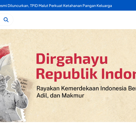
Kelapa, Kukuran Tongole Jadi Media Belajar Etnosains