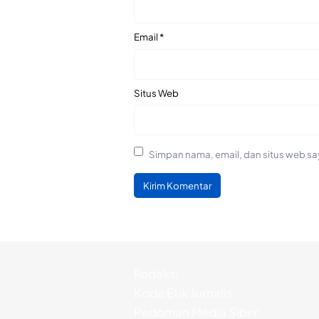
Email
*
Situs Web
Simpan nama, email, dan situs web sa
Redaksi
Kode Etik Jurnalis
Pedoman Media Siber