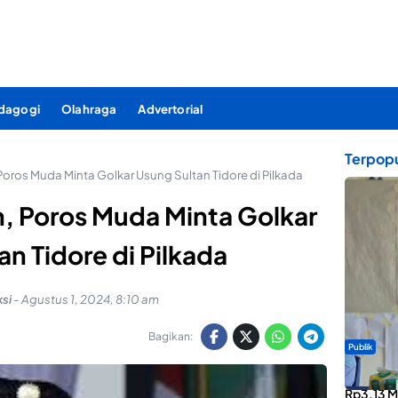
dagogi
Olahraga
Advertorial
Terpopu
ros Muda Minta Golkar Usung Sultan Tidore di Pilkada
 Poros Muda Minta Golkar
an Tidore di Pilkada
si
-
Agustus 1, 2024, 8:10 am
Bagikan:
Publik
ABDESI M
Rp3,13 Mi