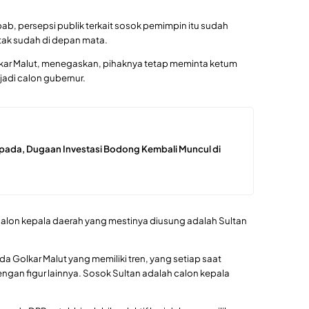
ab, persepsi publik terkait sosok pemimpin itu sudah
tak sudah di depan mata.
lkar Malut, menegaskan, pihaknya tetap meminta ketum
adi calon gubernur.
pada, Dugaan Investasi Bodong Kembali Muncul di
ur calon kepala daerah yang mestinya diusung adalah Sultan
 Golkar Malut yang memiliki tren, yang setiap saat
ngan figur lainnya. Sosok Sultan adalah calon kepala