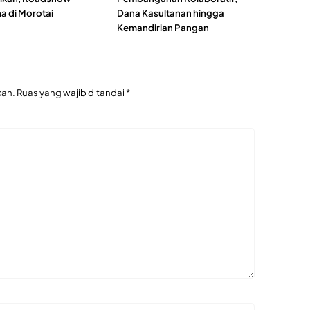
a di Morotai
Dana Kasultanan hingga
Kemandirian Pangan
kan.
Ruas yang wajib ditandai
*