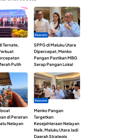
Ekonomi
i Ternate,
SPPG di Maluku Utara
erkuat
Dipercepat, Menko
Percepatan
Pangan Pastikan MBG
erah Putih
Serap Pangan Lokal
Ekonomi
gboat
Menko Pangan
an di Perairan
Targetkan
Satu Nelayan
Kesejahteraan Nelayan
Naik, Maluku Utara Jadi
Daerah Strategis