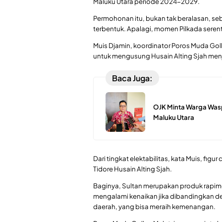
Maluku Utara periode 2024-2029.
Permohonan itu, bukan tak beralasan, seb
terbentuk. Apalagi, momen Pilkada seren
Muis Djamin, koordinator Poros Muda Go
untuk mengusung Husain Alting Sjah menj
Baca Juga:
OJK Minta Warga Was
Maluku Utara
Dari tingkat elektabilitas, kata Muis, fig
Tidore Husain Alting Sjah.
Baginya, Sultan merupakan produk rapimda
mengalami kenaikan jika dibandingkan de
daerah, yang bisa meraih kemenangan.