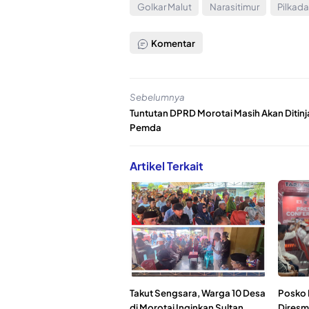
Golkar Malut
Narasitimur
Pilkada
Komentar
Sebelumnya
Tuntutan DPRD Morotai Masih Akan Ditinj
Pemda
Artikel Terkait
Takut Sengsara, Warga 10 Desa
Posko 
di Morotai Inginkan Sultan
Diresm