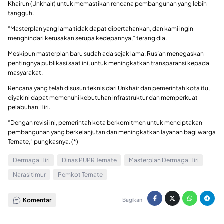
Khairun (Unkhair) untuk memastikan rencana pembangunan yang lebih
tangguh.
“Masterplan yang lama tidak dapat dipertahankan, dan kami ingin
menghindari kerusakan serupa kedepannya,” terang dia.
Meskipun masterplan baru sudah ada sejak lama, Rus’an menegaskan
pentingnya publikasi saat ini, untuk meningkatkan transparansi kepada
masyarakat.
Rencana yang telah disusun teknis dari Unkhair dan pemerintah kota itu,
diyakini dapat memenuhi kebutuhan infrastruktur dan memperkuat
pelabuhan Hiri.
“Dengan revisi ini, pemerintah kota berkomitmen untuk menciptakan
pembangunan yang berkelanjutan dan meningkatkan layanan bagi warga
Ternate,” pungkasnya. (*)
Dermaga Hiri
Dinas PUPR Ternate
Masterplan Dermaga Hiri
Narasitimur
Pemkot Ternate
Komentar
Bagikan: