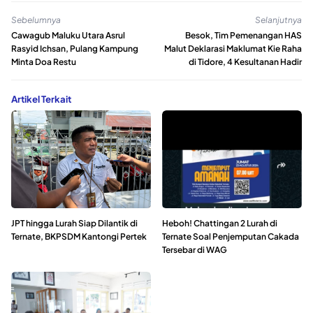
Sebelumnya
Selanjutnya
Cawagub Maluku Utara Asrul
Besok, Tim Pemenangan HAS
Rasyid Ichsan, Pulang Kampung
Malut Deklarasi Maklumat Kie Raha
Minta Doa Restu
di Tidore, 4 Kesultanan Hadir
Artikel Terkait
JPT hingga Lurah Siap Dilantik di
Heboh! Chattingan 2 Lurah di
Ternate, BKPSDM Kantongi Pertek
Ternate Soal Penjemputan Cakada
Tersebar di WAG