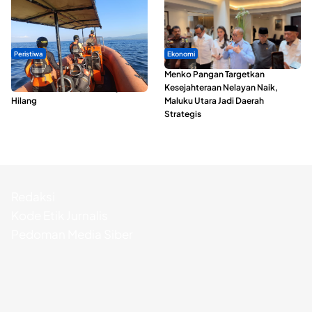
Peristiwa
Ekonomi
Dua Longboat Bertabrakan di
Menko Pangan Targetkan
Perairan Taliabu, Satu Nelayan
Kesejahteraan Nelayan Naik,
Hilang
Maluku Utara Jadi Daerah
Strategis
Redaksi
Kode Etik Jurnalis
Pedoman Media Siber