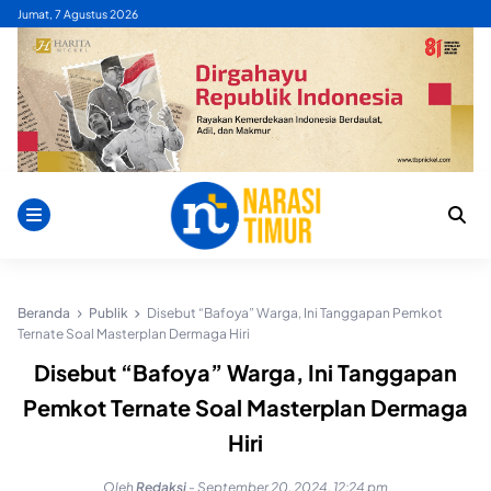
Skip
Jumat, 7 Agustus 2026
to
content
Beranda
Publik
Disebut “Bafoya” Warga, Ini Tanggapan Pemkot
Ternate Soal Masterplan Dermaga Hiri
Disebut “Bafoya” Warga, Ini Tanggapan
Pemkot Ternate Soal Masterplan Dermaga
Hiri
Oleh
Redaksi
-
September 20, 2024, 12:24 pm