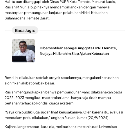
Hal itu pun ditanggapi oleh Dinas PUPR Kota Ternate. Menurut kadis,
Rus’an M Nur Taib, pihaknya mengambil langkah dengan merevisi
masterplan pembangunan lanjutan pelabuhan Hiri di Kelurahan
Sulamadaha, Ternate Barat.
Baca Juga:
Diberhentikan sebagai Anggota DPRD Ternate,
Nurjaya Hi. Ibrahim Siap Ajukan Keberatan
Revisi ini dilakukan setelah proyek sebelumnya, mengalami kerusakan
signifikan akibat ombak besar.
Rus’an mengungkapkan bahwa pembangunan yang dilaksanakan pada
2022-2023 mengikuti masterplan lama, hanya saja tidak mampu
bertahan terhadap kondisi cuaca ekstrem.
“Saya kira publik juga sudah lihat kerusakannya. Oleh karena itu, evaluasi
mendalam perlu dilakukan,” ungkap Rus’an, Jumat (20/9/2024).
Kajian ulang tersebut, kata dia, melibatkan tim teknis dari Universitas