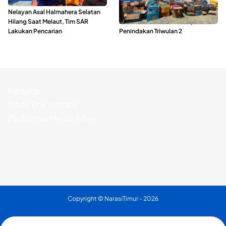
Nelayan Asal Halmahera Selatan
Polda Maluku Utara Musnahkan
Hilang Saat Melaut, Tim SAR
Ribuan Liter Miras Hasil Operasi
Lakukan Pencarian
Penindakan Triwulan 2
Redaksi
Kode Etik Jurnalis
Pedoman Media Siber
Copyright ©
NarasiTimur
- 2026