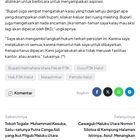
diizinkan untuk berbicara untuk menyampaikan aspirasi.
“Bupati juga sempat mengatakan kalau yang tidak setuju dengan apa
yang disampaikan oleh bupati, silakan keluar dari ruang meeting. Bupati
juga mengeluarkan nada ancaman, jika teman-teman saya kalau mau aksi
lagi akan dipecat oleh BKD,” ungkapnya.
“Saya akan mengambil langkah hukum terkait persolan ini. Karena saya
melakukan ini semua, karena menuntut hak saya untuk dibayarkan.
Kenapa harus dipecat. Kami juga lakukan aksi tidak merusak fasilitas
kantor, atau anarkis,” tukasnya. (*)
Bupati Halmahera Utara Pecat P3K
Guru P3K Halut
Hak P3K Halut
Narasitimur
Pemda Halut
Komentar
Bagikan:
Sebelumnya
Selanjutnya
Tokoh Togale: Muhammad Kasuba,
Cawagub Maluku Utara Nomor 1
Satu-satunya Putra Canga Asli
Siloloa di Kampung Halaman
yang Ikut Pilgub Maluku Utara
Istrinya, Asrul: Menangkan