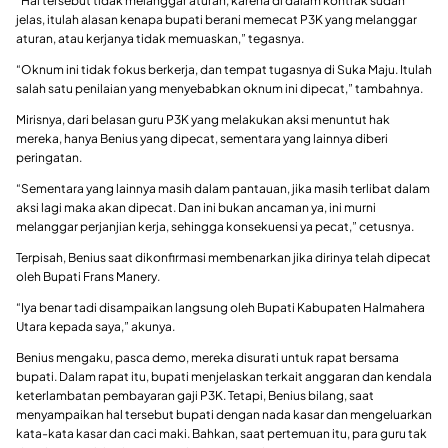
“Hal tersebut tidak melanggar aturan, karena di dalam kontrak sudah
jelas, itulah alasan kenapa bupati berani memecat P3K yang melanggar
aturan, atau kerjanya tidak memuaskan,” tegasnya.
“Oknum ini tidak fokus berkerja, dan tempat tugasnya di Suka Maju. Itulah
salah satu penilaian yang menyebabkan oknum ini dipecat,” tambahnya.
Mirisnya, dari belasan guru P3K yang melakukan aksi menuntut hak
mereka, hanya Benius yang dipecat, sementara yang lainnya diberi
peringatan.
“Sementara yang lainnya masih dalam pantauan, jika masih terlibat dalam
aksi lagi maka akan dipecat. Dan ini bukan ancaman ya, ini murni
melanggar perjanjian kerja, sehingga konsekuensi ya pecat,” cetusnya.
Terpisah, Benius saat dikonfirmasi membenarkan jika dirinya telah dipecat
oleh Bupati Frans Manery.
“Iya benar tadi disampaikan langsung oleh Bupati Kabupaten Halmahera
Utara kepada saya,” akunya.
Benius mengaku, pasca demo, mereka disurati untuk rapat bersama
bupati. Dalam rapat itu, bupati menjelaskan terkait anggaran dan kendala
keterlambatan pembayaran gaji P3K. Tetapi, Benius bilang, saat
menyampaikan hal tersebut bupati dengan nada kasar dan mengeluarkan
kata-kata kasar dan caci maki. Bahkan, saat pertemuan itu, para guru tak