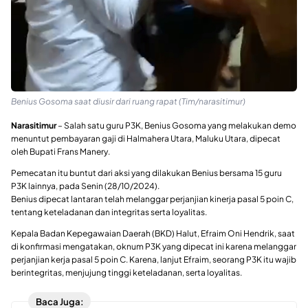
Benius Gosoma saat diusir dari ruang rapat (Tim/narasitimur)
Narasitimur
– Salah satu guru P3K, Benius Gosoma yang melakukan demo
menuntut pembayaran gaji di Halmahera Utara, Maluku Utara, dipecat
oleh Bupati Frans Manery.
Pemecatan itu buntut dari aksi yang dilakukan Benius bersama 15 guru
P3K lainnya, pada Senin (28/10/2024).
Benius dipecat lantaran telah melanggar perjanjian kinerja pasal 5 poin C,
tentang keteladanan dan integritas serta loyalitas.
Kepala Badan Kepegawaian Daerah (BKD) Halut, Efraim Oni Hendrik, saat
di konfirmasi mengatakan, oknum P3K yang dipecat ini karena melanggar
perjanjian kerja pasal 5 poin C. Karena, lanjut Efraim, seorang P3K itu wajib
berintegritas, menjujung tinggi keteladanan, serta loyalitas.
Baca Juga: