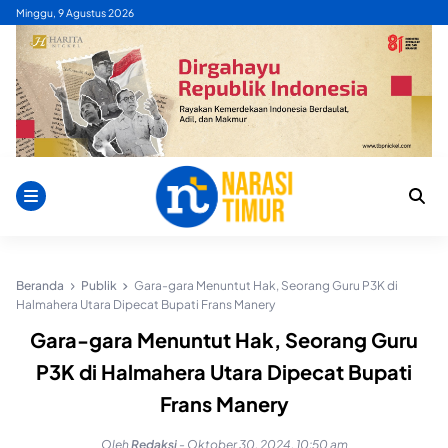
Skip
Minggu, 9 Agustus 2026
to
content
Beranda
Publik
Gara-gara Menuntut Hak, Seorang Guru P3K di
Halmahera Utara Dipecat Bupati Frans Manery
Gara-gara Menuntut Hak, Seorang Guru
P3K di Halmahera Utara Dipecat Bupati
Frans Manery
Oleh
Redaksi
-
Oktober 30, 2024, 10:50 am