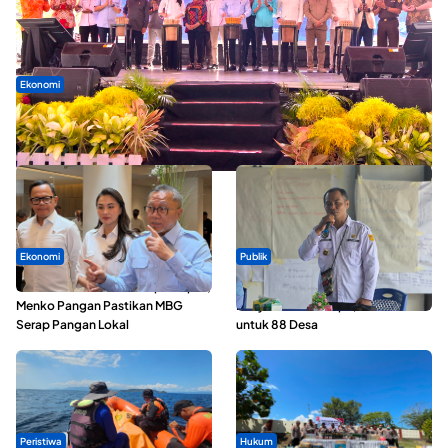
Ekonomi
Seminar di Ternate, Mendes Perkuat Sinergi Percepatan
Kopdes Merah Putih
Ekonomi
Publik
SPPG di Maluku Utara Dipercepat,
ABDESI Morotai Apresiasi
Menko Pangan Pastikan MBG
Penyaluran ADD Rp3,13 Miliar
Serap Pangan Lokal
untuk 88 Desa
Peristiwa
Hukum