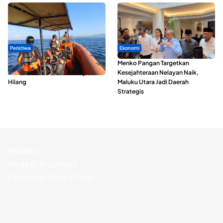
Peristiwa
Ekonomi
Dua Longboat Bertabrakan di
Menko Pangan Targetkan
Perairan Taliabu, Satu Nelayan
Kesejahteraan Nelayan Naik,
Hilang
Maluku Utara Jadi Daerah
Strategis
Redaksi
Kode Etik Jurnalis
Pedoman Media Siber