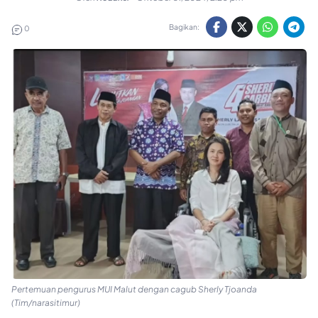
Bagikan:
0
Pertemuan pengurus MUI Malut dengan cagub Sherly Tjoanda
(Tim/narasitimur)