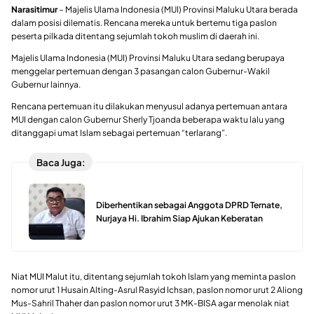
Narasitimur
– Majelis Ulama Indonesia (MUI) Provinsi Maluku Utara berada
dalam posisi dilematis. Rencana mereka untuk bertemu tiga paslon
peserta pilkada ditentang sejumlah tokoh muslim di daerah ini.
Majelis Ulama Indonesia (MUI) Provinsi Maluku Utara sedang berupaya
menggelar pertemuan dengan 3 pasangan calon Gubernur-Wakil
Gubernur lainnya.
Rencana pertemuan itu dilakukan menyusul adanya pertemuan antara
MUI dengan calon Gubernur Sherly Tjoanda beberapa waktu lalu yang
ditanggapi umat Islam sebagai pertemuan “terlarang”.
Baca Juga:
Diberhentikan sebagai Anggota DPRD Ternate,
Nurjaya Hi. Ibrahim Siap Ajukan Keberatan
Niat MUI Malut itu, ditentang sejumlah tokoh Islam yang meminta paslon
nomor urut 1 Husain Alting-Asrul Rasyid Ichsan, paslon nomor urut 2 Aliong
Mus-Sahril Thaher dan paslon nomor urut 3 MK-BISA agar menolak niat