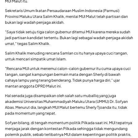
MUI Malut itu.
Sekretaris Umum Ikatan Persaudaraan Muslim Indonesia (Parmusi)
Provinsi Maluku Utara Salim Khalik, menilai MUI Malut telah partisan dan
bukan lagi wadah penjaga akidah.
“Saya tidak setuju tiga calon gubernur ditemui MUI karena mereka sudah
jadi partisan kandidat tertentu. Bukan lagi sebagai wadah penjaga akidah
umat,” tegas Salim Khalik.
Salim Khalik menuding rencana Samlan cs itu hanya upaya cuci tangan,
untuk mencari simpatik umat Islam.
”Rencana MUI untuk menemui calon-calon gubernur itu cuma upaya cuci
tangan, sangat kampungan bermain mata dengan Sherly di bawah
cahaya lampu yang terang benderang. Tidak punya harga diri,” ujar
mantan anggota DPRD Malut ini.
Hal senada juga disampaikan oleh salah satu muballiq yang juga
akademisi Universitas Muhammadiyah Maluku Utara (UMMU) Dr. Sofyan
Abas. Menurut dia, langkah MUI Malut bertemu Sherly Tjoanda itu, tidak
pada momentum yang tepat.
Sofyan bilang, di tengah momentum politik Pilkada saat ini, MUI tepatnya
menjaga jarak dengan kontestan Pilkada sehingga tidak mengundang
polemik publik, sebab terlibatnya MUI dalam kepentingan politik praktis,