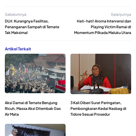
Sebelumnya
Selanjutnya
DLH: Kurangnya Fasilitas,
Hati-hati! Aroma Intervensi dan
Penanganan Sampah di Ternate
Playing Victim Ramai di
Tak Maksimal
Momentum Pilkada Maluku Utara
Artikel Terkait
Aksi Damai di Ternate Berujung
3 Kali Diberi Surat Peringatan,
Ricuh, Massa Aksi Ditembak Gas
Pembongkaran Kedai Nasbag di
Air Mata
Tidore Sesuai Prosedur