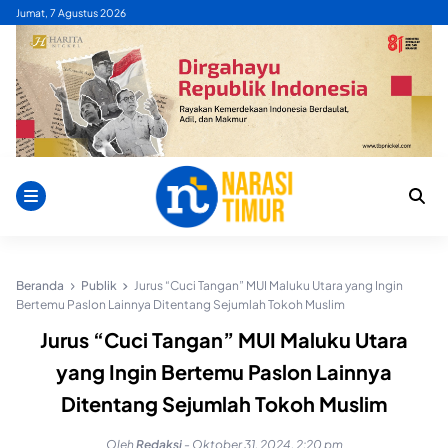
Skip
Jumat, 7 Agustus 2026
to
content
Beranda
Publik
Jurus “Cuci Tangan” MUI Maluku Utara yang Ingin
Bertemu Paslon Lainnya Ditentang Sejumlah Tokoh Muslim
Jurus “Cuci Tangan” MUI Maluku Utara
yang Ingin Bertemu Paslon Lainnya
Ditentang Sejumlah Tokoh Muslim
Oleh
Redaksi
-
Oktober 31, 2024, 2:20 pm