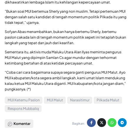
dikhawatirkan lembaga Islam itu kehilangan kepercayaan umat.
”Bukan soal MUI bertemua Sherly yang non muslim. Tetapi pertemuan MUI
dengan salah satu kandidat di tengah momentum politik Pilkada itu yang
tidak tepat,” ujarnya.
Sofyan Abas menambahkan, bukan hanya bertemu Sherly, bertemu
paslon cakada lain di tengah momentum politik sepeti ini tetaplah bukan
langkah yang tepat dan jauh dari kearifan.
Sementara itu, aktivis muda Maluku Utara Alan Ilyas meminta pengurus
MUI Malut yang dipimpin Samlan Cs agar mundur dengan terhormat
ketimbang bertahan di atas ketidak percayaan umat.
“Coba cari cara bagaimana supaya segara ganti pengurus MUI Malut. Ayo
MUI kabupaten/kota segera ambil langkah, kami umat Islam mendukung
kalau ketua MUI Maluku Utara diganti. MUI kabupaten/kota jangan diam,”
pungkasnya. (*)
MUI Ketemu Paslon
MUI Malut
Narasitimur
Pilkada Malut
Respons Mubbaliq
Komentar
Bagikan: