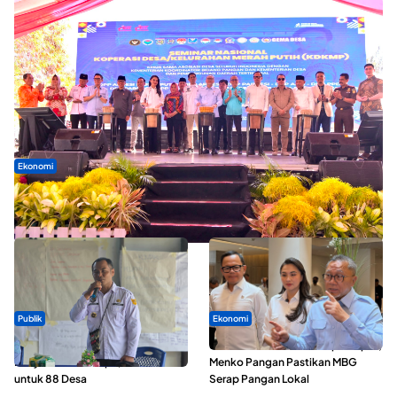
Ekonomi
Seminar di Ternate, Mendes Perkuat Sinergi Percepatan
Kopdes Merah Putih
Publik
Ekonomi
ABDESI Morotai Apresiasi
SPPG di Maluku Utara Dipercepat,
Penyaluran ADD Rp3,13 Miliar
Menko Pangan Pastikan MBG
untuk 88 Desa
Serap Pangan Lokal