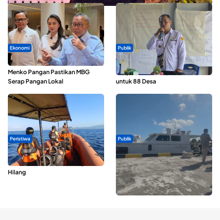
Ekonomi
Publik
SPPG di Maluku Utara Dipercepat,
ABDESI Morotai Apresiasi
Menko Pangan Pastikan MBG
Penyaluran ADD Rp3,13 Miliar
Serap Pangan Lokal
untuk 88 Desa
Peristiwa
Publik
Dua Longboat Bertabrakan di
Pelayaran Perdana KM Dodola
Perairan Taliabu, Satu Nelayan
Express Terkendala, Baling-baling
Hilang
Kapal Rusak