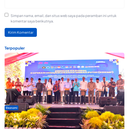
Simpan nama, email, dan situs web saya pada peramban ini untuk
komentar saya berikutnya.
Terpopuler
Ekonomi
Seminar di Ternate, Mendes Perkuat Sinergi Percepatan
Kopdes Merah Putih