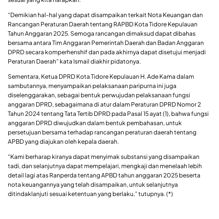
“Demikian hal-hal yang dapat disampaikan terkait Nota Keuangan dan
Rancangan Peraturan Daerah tentang RAPBD Kota Tidore Kepulauan
Tahun Anggaran 2025. Semoga rancangan dimaksud dapat dibahas
bersama antara Tim Anggaran Pemerintah Daerah dan Badan Anggaran
DPRD secara komperhenshif dan pada akhirnya dapat disetujui menjadi
Peraturan Daerah” kata Ismail diakhir pidatonya.
Sementara, Ketua DPRD Kota Tidore Kepulauan H. Ade Kama dalam
sambutannya, menyampaikan pelaksanaan paripurna ini juga
diselenggarakan, sebagai bentuk perwujudan pelaksanaan fungsi
anggaran DPRD, sebagaimana di atur dalam Peraturan DPRD Nomor 2
Tahun 2024 tentang Tata Tertib DPRD pada Pasal 15 ayat (1), bahwa fungsi
anggaran DPRD diwujudkan dalam bentuk pembahasan, untuk
persetujuan bersama terhadap rancangan peraturan daerah tentang
APBD yang diajukan oleh kepala daerah.
“Kami berharap kiranya dapat menyimak substansi yang disampaikan
tadi, dan selanjutnya dapat mempelajari, mengkaji dan menelaah lebih
detail lagi atas Ranperda tentang APBD tahun anggaran 2025 beserta
nota keuangannya yang telah disampaikan, untuk selanjutnya
ditindaklanjuti sesuai ketentuan yang berlaku,” tutupnya. (*)