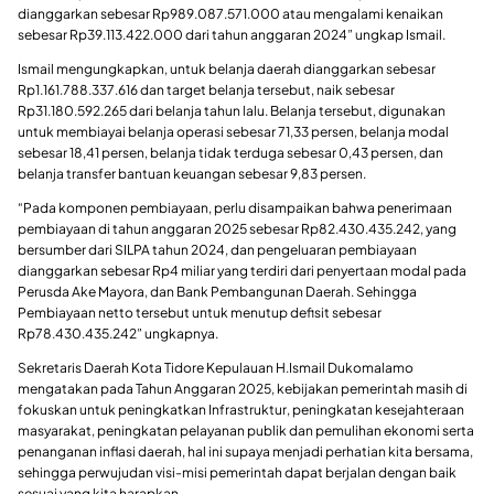
dianggarkan sebesar Rp989.087.571.000 atau mengalami kenaikan
sebesar Rp39.113.422.000 dari tahun anggaran 2024” ungkap Ismail.
Ismail mengungkapkan, untuk belanja daerah dianggarkan sebesar
Rp1.161.788.337.616 dan target belanja tersebut, naik sebesar
Rp31.180.592.265 dari belanja tahun lalu. Belanja tersebut, digunakan
untuk membiayai belanja operasi sebesar 71,33 persen, belanja modal
sebesar 18,41 persen, belanja tidak terduga sebesar 0,43 persen, dan
belanja transfer bantuan keuangan sebesar 9,83 persen.
“Pada komponen pembiayaan, perlu disampaikan bahwa penerimaan
pembiayaan di tahun anggaran 2025 sebesar Rp82.430.435.242, yang
bersumber dari SILPA tahun 2024, dan pengeluaran pembiayaan
dianggarkan sebesar Rp4 miliar yang terdiri dari penyertaan modal pada
Perusda Ake Mayora, dan Bank Pembangunan Daerah. Sehingga
Pembiayaan netto tersebut untuk menutup defisit sebesar
Rp78.430.435.242” ungkapnya.
Sekretaris Daerah Kota Tidore Kepulauan H.Ismail Dukomalamo
mengatakan pada Tahun Anggaran 2025, kebijakan pemerintah masih di
fokuskan untuk peningkatkan Infrastruktur, peningkatan kesejahteraan
masyarakat, peningkatan pelayanan publik dan pemulihan ekonomi serta
penanganan inflasi daerah, hal ini supaya menjadi perhatian kita bersama,
sehingga perwujudan visi-misi pemerintah dapat berjalan dengan baik
sesuai yang kita harapkan.