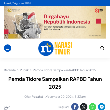
Skip
Jumat, 7 Agustus 2026
to
content
Beranda
Publik
Pemda Tidore Sampaikan RAPBD Tahun 2025
Pemda Tidore Sampaikan RAPBD Tahun
2025
Oleh
Redaksi
-
November 20, 2024, 8:33 am
Bagikan:
0