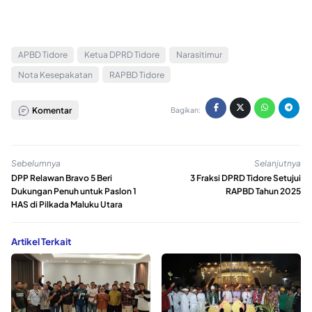
APBD Tidore
Ketua DPRD Tidore
Narasitimur
Nota Kesepakatan
RAPBD Tidore
Komentar
Bagikan:
Sebelumnya
Selanjutnya
DPP Relawan Bravo 5 Beri
3 Fraksi DPRD Tidore Setujui
Dukungan Penuh untuk Paslon 1
RAPBD Tahun 2025
HAS di Pilkada Maluku Utara
Artikel Terkait