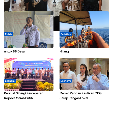
Nusantara 2026
Publik
Peristiwa
ABDESI Morotai Apresiasi
Dua Longboat Bertabrakan di
Penyaluran ADD Rp3,13 Miliar
Perairan Taliabu, Satu Nelayan
untuk 88 Desa
Hilang
Ekonomi
Ekonomi
Seminar di Ternate, Mendes
SPPG di Maluku Utara Dipercepat,
Perkuat Sinergi Percepatan
Menko Pangan Pastikan MBG
Kopdes Merah Putih
Serap Pangan Lokal