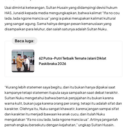
Usai dimintai keterangan, Sultan Husain yang didampingi devisi hukum
HAS, Junaidi kepada media mengungkapkan, bahwa kalimat “Ifa no cou
lada, lada ngone mancia ua” yang ia pakai merupakan kalimat kultural
yang sangat agung. Sama halnya dengan pesan kemanusiaan yang
disampaikan para leluhur, dan salah satunya adalah Sultan Nuku.
Baca Juga:
62 Putra-Putri Terbaik Ternate Jalani Diklat
Paskibraka 2026
“Kurang lebih statemen saya begitu, dan itu bukan hanya dipakai saat
kampanye tetapi statemen itupula saya sampaikan saat debat terakhir.
Sultan Nuku mengetahui bahwa bentuk penjajahan itu bukan karena
warna kulit, bukan juga karena orang per orang, tetapi itu adalah sifat dan
karakter. Olehnya itu, Nuku sangat khawatir, karena jangan sampai sifat
dan karakter itu menjadi bawaan ke anak cucu, dan itulah Nuku
mengatakan “Ifa no cou lada, lada ngone mancia ua”. Artinya janganlah
pernah engkau bersekutu dengan kejahatan,” ungkap Sultan Husain.