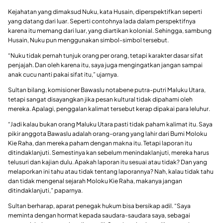
Kejahatan yang dimaksud Nuku, kata Husain, diperspektifkan seperti
yang datang dari luar. Seperti contohnya lada dalam perspektifnya
karena itu memang dari luar, yang diartikan kolonial. Sehingga, sambung
Husain, Nuku pun menggunakan simbol-simbol tersebut.
“Nuku tidak pernah tunjuk orang per orang, tetapi karakter dasar sifat
penjajah. Dan oleh karena itu, saya juga mengingatkan jangan sampai
anak cucu nanti pakai sifat itu,” ujarnya.
Sultan bilang, komisioner Bawaslu notabene putra-putri Maluku Utara,
tetapi sangat disayangkan jika pesan kultural tidak dipahami oleh
mereka. Apalagi, penggalan kalimat tersebut kerap dipakai para leluhur.
“Jadi kalau bukan orang Maluku Utara pasti tidak paham kalimat itu. Saya
pikir anggota Bawaslu adalah orang-orang yang lahir dari Bumi Moloku
Kie Raha, dan mereka paham dengan makna itu. Tetapi laporan itu
ditindaklanjuti. Semestinya kan sebelum menindaklanjuti, mereka harus
telusuri dan kajian dulu. Apakah laporan itu sesuai atau tidak? Dan yang
melaporkan ini tahu atau tidak tentang laporannya? Nah, kalau tidak tahu
dan tidak mengenal sejarah Moloku Kie Raha, makanya jangan
ditindaklanjuti,” paparnya.
Sultan berharap, aparat penegak hukum bisa bersikap adil. “Saya
meminta dengan hormat kepada saudara-saudara saya, sebagai