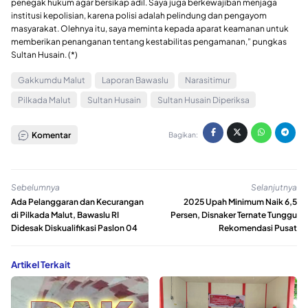
penegak hukum agar bersikap adil. Saya juga berkewajiban menjaga
institusi kepolisian, karena polisi adalah pelindung dan pengayom
masyarakat. Olehnya itu, saya meminta kepada aparat keamanan untuk
memberikan penanganan tentang kestabilitas pengamanan,” pungkas
Sultan Husain. (*)
Gakkumdu Malut
Laporan Bawaslu
Narasitimur
Pilkada Malut
Sultan Husain
Sultan Husain Diperiksa
Komentar
Bagikan:
Sebelumnya
Selanjutnya
Ada Pelanggaran dan Kecurangan
2025 Upah Minimum Naik 6,5
di Pilkada Malut, Bawaslu RI
Persen, Disnaker Ternate Tunggu
Didesak Diskualifikasi Paslon 04
Rekomendasi Pusat
Artikel Terkait