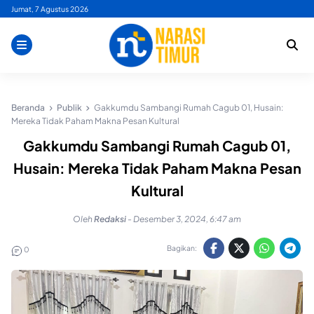
Skip
Jumat, 7 Agustus 2026
to
content
Beranda
Publik
Gakkumdu Sambangi Rumah Cagub 01, Husain:
Mereka Tidak Paham Makna Pesan Kultural
Gakkumdu Sambangi Rumah Cagub 01,
Husain: Mereka Tidak Paham Makna Pesan
Kultural
Oleh
Redaksi
-
Desember 3, 2024, 6:47 am
Bagikan:
0