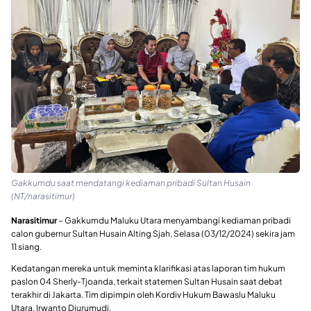
Gakkumdu saat mendatangi kediaman pribadi Sultan Husain
(NT/narasitimur)
Narasitimur
– Gakkumdu Maluku Utara menyambangi kediaman pribadi
calon gubernur Sultan Husain Alting Sjah, Selasa (03/12/2024) sekira jam
11 siang.
Kedatangan mereka untuk meminta klarifikasi atas laporan tim hukum
paslon 04 Sherly-Tjoanda, terkait statemen Sultan Husain saat debat
terakhir di Jakarta. Tim dipimpin oleh Kordiv Hukum Bawaslu Maluku
Utara, Irwanto Djurumudi.