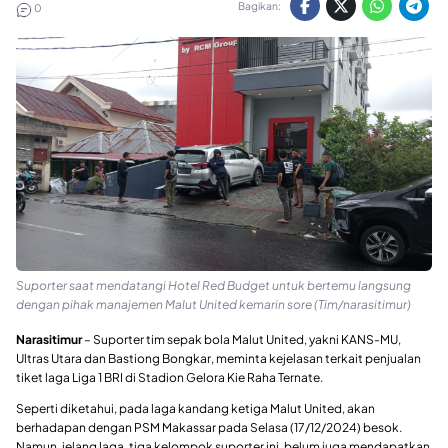
Bagikan:
0
Suporter saat mendatangi Hotel Red Budget untuk bertemu langsung
dengan pihak manajemen Malut United kemarin sore (Tim/narasitimur)
Narasitimur
– Suporter tim sepak bola Malut United, yakni KANS-MU,
Ultras Utara dan Bastiong Bongkar, meminta kejelasan terkait penjualan
tiket laga Liga 1 BRI di Stadion Gelora Kie Raha Ternate.
Seperti diketahui, pada laga kandang ketiga Malut United, akan
berhadapan dengan PSM Makassar pada Selasa (17/12/2024) besok.
Namun, jelang laga, tiga kelompok suporter ini, belum juga mendapatkan