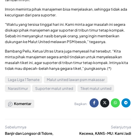
Imron meminta pihak manajemen bisa menjelaskan, sehingga tidak ada
kecurigaan dari para suporter.
“Waktu yang tersisa tinggal hari ini. Kami minta agar masalah ini segera
disikapi pihak manajemen agar suporter di tribun timur tetap kompak.
Sebab ini menyangkut nasib banyak orang, yang ingin memberikan
dukungan ke Malut United melawan PSM besok,” tegasnya.
Bambang Pellu, Ketua Ultras Utara juga menyesali hal tersebut. “Kita
minta pihak manajemen segera ambil tindakan untuk menyelesaikan
masalah tiket ini, agar suporter di tribun timur tetap kompak. Intinya kita
tidak mau dipecah-belah hanya gegara tiket,” pungkasnya. (*)
Laga Liga 1 Ternate
Malut united lawan psm makassar
Narasitimur
Suporter malut united
Tiket malut united
Komentar
Bagikan:
Sebelumnya
Selanjutnya
Banjir dan Longsor di Tidore,
Kecewa, KANS-MU: Kami Jadi