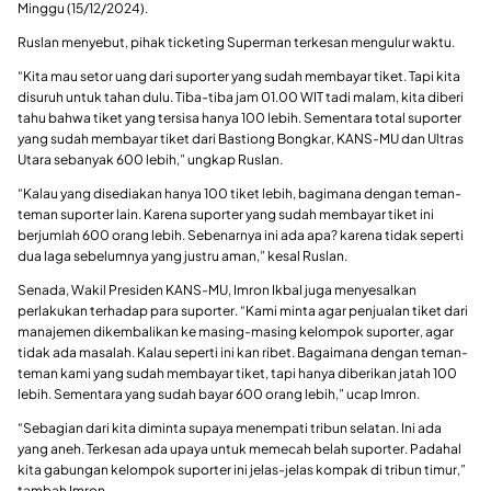
Minggu (15/12/2024).
Ruslan menyebut, pihak ticketing Superman terkesan mengulur waktu.
“Kita mau setor uang dari suporter yang sudah membayar tiket. Tapi kita
disuruh untuk tahan dulu. Tiba-tiba jam 01.00 WIT tadi malam, kita diberi
tahu bahwa tiket yang tersisa hanya 100 lebih. Sementara total suporter
yang sudah membayar tiket dari Bastiong Bongkar, KANS-MU dan Ultras
Utara sebanyak 600 lebih,” ungkap Ruslan.
“Kalau yang disediakan hanya 100 tiket lebih, bagimana dengan teman-
teman suporter lain. Karena suporter yang sudah membayar tiket ini
berjumlah 600 orang lebih. Sebenarnya ini ada apa? karena tidak seperti
dua laga sebelumnya yang justru aman,” kesal Ruslan.
Senada, Wakil Presiden KANS-MU, Imron Ikbal juga menyesalkan
perlakukan terhadap para suporter. “Kami minta agar penjualan tiket dari
manajemen dikembalikan ke masing-masing kelompok suporter, agar
tidak ada masalah. Kalau seperti ini kan ribet. Bagaimana dengan teman-
teman kami yang sudah membayar tiket, tapi hanya diberikan jatah 100
lebih. Sementara yang sudah bayar 600 orang lebih,” ucap Imron.
“Sebagian dari kita diminta supaya menempati tribun selatan. Ini ada
yang aneh. Terkesan ada upaya untuk memecah belah suporter. Padahal
kita gabungan kelompok suporter ini jelas-jelas kompak di tribun timur,”
tambah Imron.