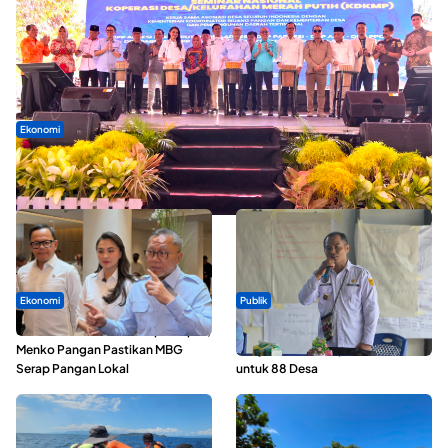
Ekonomi
Seminar di Ternate, Mendes Perkuat Sinergi Percepatan
Kopdes Merah Putih
Ekonomi
Publik
SPPG di Maluku Utara Dipercepat,
ABDESI Morotai Apresiasi
Menko Pangan Pastikan MBG
Penyaluran ADD Rp3,13 Miliar
Serap Pangan Lokal
untuk 88 Desa