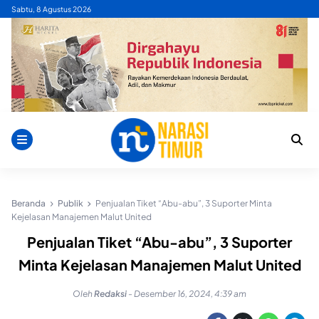
Skip
Sabtu, 8 Agustus 2026
to
content
Beranda
Publik
Penjualan Tiket “Abu-abu”, 3 Suporter Minta
Kejelasan Manajemen Malut United
Penjualan Tiket “Abu-abu”, 3 Suporter
Minta Kejelasan Manajemen Malut United
Oleh
Redaksi
-
Desember 16, 2024, 4:39 am