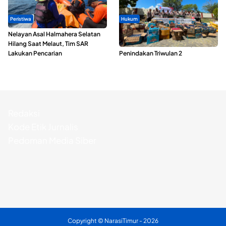
Peristiwa
Hukum
Nelayan Asal Halmahera Selatan
Polda Maluku Utara Musnahkan
Hilang Saat Melaut, Tim SAR
Ribuan Liter Miras Hasil Operasi
Lakukan Pencarian
Penindakan Triwulan 2
Redaksi
Kode Etik Jurnalis
Pedoman Media Siber
Copyright ©
NarasiTimur
- 2026