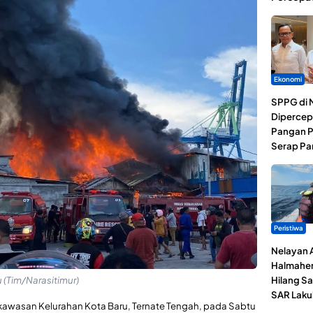
Ekonomi
SPPG di 
Dipercep
Pangan P
Serap Pa
Peristiwa
Nelayan 
Halmaher
Hilang Sa
 (Tim/Narasitimur)
SAR Laku
awasan Kelurahan Kota Baru, Ternate Tengah, pada Sabtu