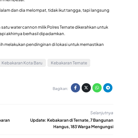
dalam dan dia melompat, tidak ikut tangga, tapi langsung
satu water cannon milik Polres Ternate dikerahkan untuk
api akhirnya berhasil dipadamkan.
sih melakukan pendinginan di lokasi untuk memastikan
Kebakaran Kota Baru
Kebakaran Ternate
Bagikan:
Selanjutnya
baran
Update: Kebakaran di Ternate, 7 Bangunan
Hangus, 183 Warga Mengungsi