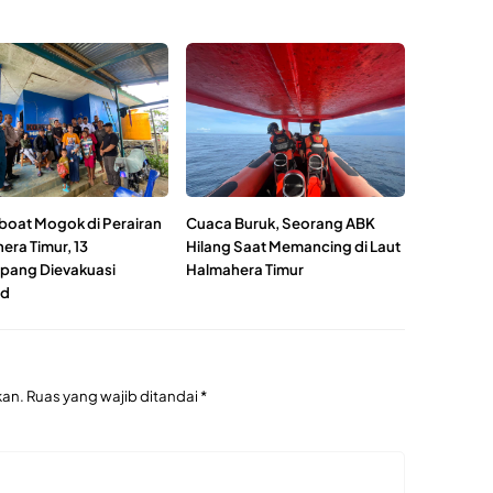
oat Mogok di Perairan
Cuaca Buruk, Seorang ABK
era Timur, 13
Hilang Saat Memancing di Laut
ang Dievakuasi
Halmahera Timur
ud
kan.
Ruas yang wajib ditandai
*