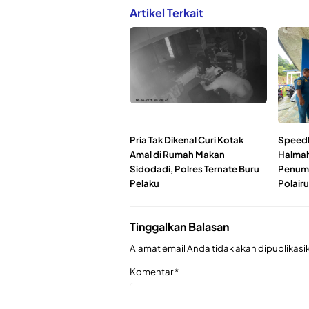
Artikel Terkait
Pria Tak Dikenal Curi Kotak
Speedb
Amal di Rumah Makan
Halmah
Sidodadi, Polres Ternate Buru
Penump
Pelaku
Polair
Tinggalkan Balasan
Alamat email Anda tidak akan dipublikasi
Komentar
*