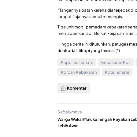
“Tangannya patah karena dia terjebak di 
lompat,”ujarnya sambil menangis.
Tiga unit mobil pemadam kebakaran serta 
memadamkan api. Berkat kerja sama tim, 
Hingga berita ini diturunkan, petugas ma
tidak ada titik api yang tersisa. (*)
Kapolres Ternate
Kebakaran Kos
Korban Kebakaran
Kota Ternate
Komentar
Sebelumnya
Warga Wakal Maluku Tengah Rayakan Le
Lebih Awal