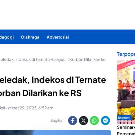
dagogi
Olahraga
Advertorial
Terpopu
edak, Indekos di Ternate Hangus, 1 Korban Dilarikan ke
ledak, Indekos di Ternate
rban Dilarikan ke RS
ksi
-
Maret 29, 2025, 6:59 am
Ekonomi
Bagikan:
Seminar 
Percepat