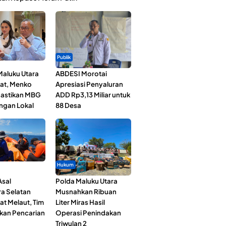
Publik
Maluku Utara
ABDESI Morotai
at, Menko
Apresiasi Penyaluran
astikan MBG
ADD Rp3,13 Miliar untuk
ngan Lokal
88 Desa
Hukum
Asal
Polda Maluku Utara
a Selatan
Musnahkan Ribuan
at Melaut, Tim
Liter Miras Hasil
kan Pencarian
Operasi Penindakan
Triwulan 2