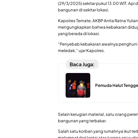
(29/3/2025) sekitar pukul 13.00 WIT. Api
bangunan di sekitar lokasi.
Kapolres Ternate, AKBP Anita Ratna Yulian
mengungkapkan bahwa kebakaran diduga 
yang berada di lokasi.
“Penyebab kebakaran awalnya penghuni
meledak,” ujar Kapolres.
Baca Juga:
Pemuda Halut Tenggel
Selain kerugian material, satu orang pe
bangunan yang terbakar.
Salah satu korban yang rumahnya ikut t
melompat dari lantai atas karena api su