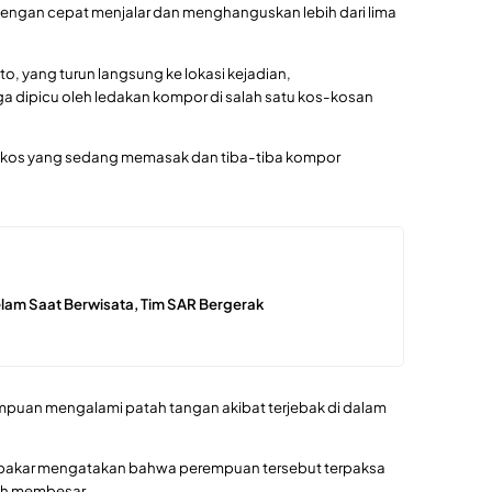
 dengan cepat menjalar dan menghanguskan lebih dari lima
to, yang turun langsung ke lokasi kejadian,
dipicu oleh ledakan kompor di salah satu kos-kosan
 kos yang sedang memasak dan tiba-tiba kompor
am Saat Berwisata, Tim SAR Bergerak
rempuan mengalami patah tangan akibat terjebak di dalam
erbakar mengatakan bahwa perempuan tersebut terpaksa
dah membesar.