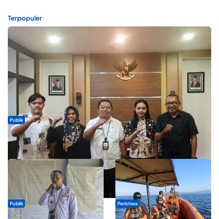
Terpopuler
Publik
Dua Talenta Muda Ternate Wakili Maluku Utara di Gita Bahana
Nusantara 2026
Publik
Peristiwa
ABDESI Morotai Apresiasi
Dua Longboat Bertabrakan di