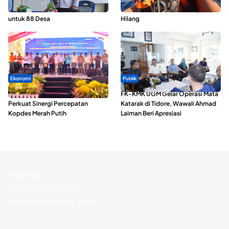
Penyaluran ADD Rp3,13 Miliar
Perairan Taliabu, Satu Nelayan
untuk 88 Desa
Hilang
Ekonomi
Publik
Seminar di Ternate, Mendes
FK-KMK UGM Gelar Operasi Mata
Perkuat Sinergi Percepatan
Katarak di Tidore, Wawali Ahmad
Kopdes Merah Putih
Laiman Beri Apresiasi
Redaksi
Kode Etik Jurnalis
Pedoman Media Siber