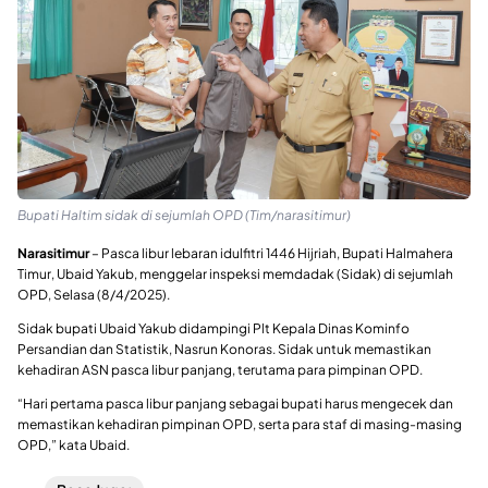
Bupati Haltim sidak di sejumlah OPD (Tim/narasitimur)
Narasitimur
– Pasca libur lebaran idulfitri 1446 Hijriah, Bupati Halmahera
Timur, Ubaid Yakub, menggelar inspeksi memdadak (Sidak) di sejumlah
OPD, Selasa (8/4/2025).
Sidak bupati Ubaid Yakub didampingi Plt Kepala Dinas Kominfo
Persandian dan Statistik, Nasrun Konoras. Sidak untuk memastikan
kehadiran ASN pasca libur panjang, terutama para pimpinan OPD.
“Hari pertama pasca libur panjang sebagai bupati harus mengecek dan
memastikan kehadiran pimpinan OPD, serta para staf di masing-masing
OPD,” kata Ubaid.