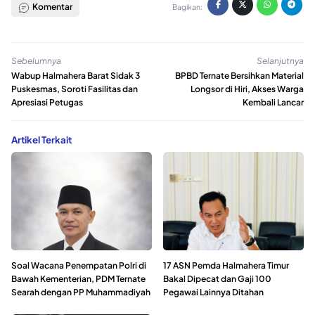
Komentar
Bagikan:
Sebelumnya
Selanjutnya
Wabup Halmahera Barat Sidak 3
BPBD Ternate Bersihkan Material
Puskesmas, Soroti Fasilitas dan
Longsor di Hiri, Akses Warga
Apresiasi Petugas
Kembali Lancar
Artikel Terkait
Soal Wacana Penempatan Polri di
17 ASN Pemda Halmahera Timur
Bawah Kementerian, PDM Ternate
Bakal Dipecat dan Gaji 100
Searah dengan PP Muhammadiyah
Pegawai Lainnya Ditahan