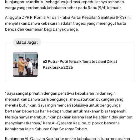
Kunjungan Izzuddin itu, sebagai wujud rasa kepeduliannya terhadap
warga yang terdampak kebakaran hebat pada Rabu (9/4) kemarin.
Anggota DPR RI Komisi VII dari Fraksi Partai Keadilan Sejahtera (PKS) ini,
menyatakan bahwa kebakaran adalah tragedi yang merenggut harta
benda dan keamanan bagi banyak warga.
Baca Juga:
62 Putra-Putri Terbaik Ternate Jalani Diklat
Paskibraka 2026
“Saya sangat prihatin dengan peristiwa kebakaran ini dan ingin
memastikan bahwa para pengungsi, mendapatkan dukungan yang
mereka butuhkan. Saya ingin mencari solusinya untuk penggungsi
bertahan beberapa hari ke depan, dan untuk makanan bisa terpenuhi.
Mereka hanya membutuhkan pakaian karena saat kejadian tidak sempat
menyelamatkannya,” kata Al-Qassam Kasuba, di posko bencana
kebakaran Jalan Kuburan Cina Gosoma Tobelo.
Kunjungan Al-Qassam Kasuba ke posko kebakaran ini juga merupakan