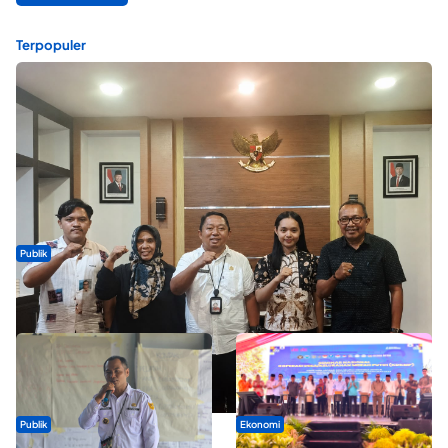
Terpopuler
Publik
Dua Talenta Muda Ternate Wakili Maluku Utara di Gita Bahana
Nusantara 2026
Publik
Ekonomi