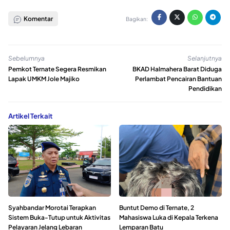
Komentar
Bagikan:
Sebelumnya
Selanjutnya
Pemkot Ternate Segera Resmikan
BKAD Halmahera Barat Diduga
Lapak UMKM Jole Majiko
Perlambat Pencairan Bantuan
Pendidikan
Artikel Terkait
Syahbandar Morotai Terapkan
Buntut Demo di Ternate, 2
Sistem Buka-Tutup untuk Aktivitas
Mahasiswa Luka di Kepala Terkena
Pelayaran Jelang Lebaran
Lemparan Batu