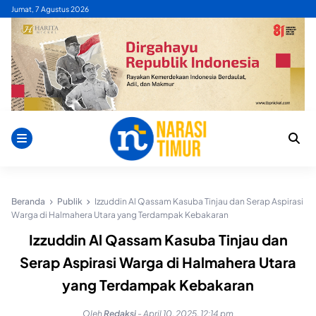
Skip
Jumat, 7 Agustus 2026
to
content
Beranda
Publik
Izzuddin Al Qassam Kasuba Tinjau dan Serap Aspirasi
Warga di Halmahera Utara yang Terdampak Kebakaran
Izzuddin Al Qassam Kasuba Tinjau dan
Serap Aspirasi Warga di Halmahera Utara
yang Terdampak Kebakaran
Oleh
Redaksi
-
April 10, 2025, 12:14 pm