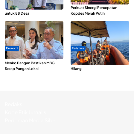
ABDESI Morotai Apresiasi
Seminar di Ternate, Mendes
Penyaluran ADD Rp3,13 Miliar
Perkuat Sinergi Percepatan
untuk 88 Desa
Kopdes Merah Putih
Ekonomi
Peristiwa
SPPG di Maluku Utara Dipercepat,
Dua Longboat Bertabrakan di
Menko Pangan Pastikan MBG
Perairan Taliabu, Satu Nelayan
Serap Pangan Lokal
Hilang
Redaksi
Kode Etik Jurnalis
Pedoman Media Siber