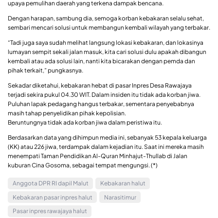
upaya pemulihan daerah yang terkena dampak bencana.
Dengan harapan, sambung dia, semoga korban kebakaran selalu sehat,
sembari mencari solusi untuk membangun kembali wilayah yang terbakar.
“Tadi juga saya sudah melihat langsung lokasi kebakaran, dan lokasinya
lumayan sempit sekali jalan masuk, kita cari solusi dulu apakah dibangun
kembali atau ada solusi lain, nanti kita bicarakan dengan pemda dan
pihak terkait,” pungkasnya.
Sekadar diketahui, kebakaran hebat di pasar Inpres Desa Rawajaya
terjadi sekira pukul 04.30 WIT. Dalam insiden itu tidak ada korban jiwa.
Puluhan lapak pedagang hangus terbakar, sementara penyebabnya
masih tahap penyelidikan pihak kepolisian.
Beruntungnya tidak ada korban jiwa dalam peristiwa itu.
Berdasarkan data yang dihimpun media ini, sebanyak 53 kepala keluarga
(KK) atau 226 jiwa, terdampak dalam kejadian itu. Saat ini mereka masih
menempati Taman Pendidikan Al-Quran Minhajut-Thullab di Jalan
kuburan Cina Gosoma, sebagai tempat mengungsi. (*)
Anggota DPR RI dapil Malut
Kebakaran halut
Kebakaran pasar inpres halut
Narasitimur
Pasar inpres rawajaya halut