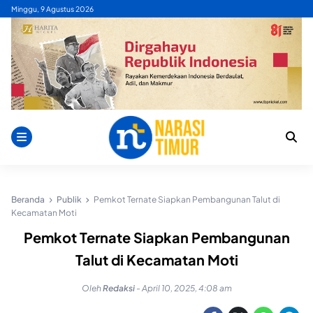
Skip
Minggu, 9 Agustus 2026
to
content
Beranda
Publik
Pemkot Ternate Siapkan Pembangunan Talut di
Kecamatan Moti
Pemkot Ternate Siapkan Pembangunan
Talut di Kecamatan Moti
Oleh
Redaksi
-
April 10, 2025, 4:08 am