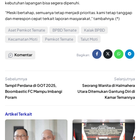
kebutuhan lapangan bisa segera dipenuhi.
“Meski bertahap, semuanya tetap menjadi prioritas. kami tetap tanggap
dan merespon cepat terkait laporan masyarakat,” tambahnya. (*)
Aset Pemkot Ternate
BPBD Ternate
Kalak BPBD
Kecamatan Moti
Pemkot Ternate
Talut Moti
Komentar
Bagikan:
Sebelumnya
Selanjutnya
Tampil Perdana di GOT 2025,
Seorang Wanita di Halmahera
Boombastic FC Mampu Imbangi
Utara Ditemukan Gantung Diri di
Poram
Kamar Temannya
Artikel Terkait