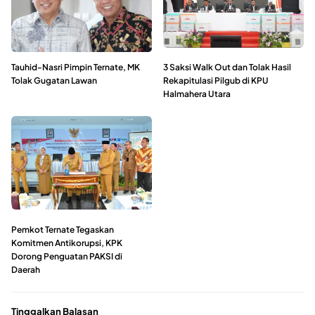
Tauhid-Nasri Pimpin Ternate, MK
3 Saksi Walk Out dan Tolak Hasil
Tolak Gugatan Lawan
Rekapitulasi Pilgub di KPU
Halmahera Utara
Pemkot Ternate Tegaskan
Komitmen Antikorupsi, KPK
Dorong Penguatan PAKSI di
Daerah
Tinggalkan Balasan