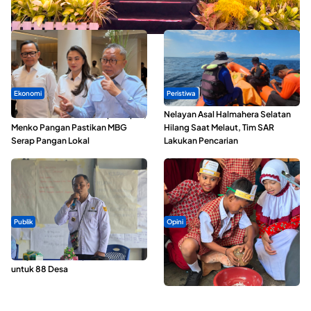
Kopdes Merah Putih
Ekonomi
Peristiwa
SPPG di Maluku Utara Dipercepat,
Nelayan Asal Halmahera Selatan
Menko Pangan Pastikan MBG
Hilang Saat Melaut, Tim SAR
Serap Pangan Lokal
Lakukan Pencarian
Publik
Opini
ABDESI Morotai Apresiasi
Tak Sekadar Memarut Kelapa,
Penyaluran ADD Rp3,13 Miliar
Kukuran Tongole Jadi Media
untuk 88 Desa
Belajar Etnosains