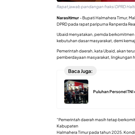
Rapat jawab pandangan fraksi DPRD Halti
Narasitimur
– Bupati Halmahera Timur, Ma
DPRD pada rapat paripurna Ranperda Rea
Ubaid menyatakan, pemda berkomitmen 
kebutuhan dasar masyarakat, demi kemaj
Pemerintah daerah, kata Ubaid, akan terus
pemberdayaan masyarakat, lingkungan hi
Baca Juga:
Puluhan Personel TNI 
“Pemerintah daerah masih tetap berkom
Kabupaten
Halmahera Timur pada tahun 2025. Kondis