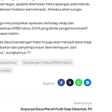
h tegas, apabila ditemukan fakta lapangan ada individu
akukan tindakan pencemaran, di kedua aliran sungai
uga menyampaikan apresiasi terhadap sikap dan
ealisasi APBD tahun 2024 yang dinilai sangat konstruktif
akat Haltim.
as dasar pandangan fraksi ini juga akan menjadi dasar bagi
rbaikan dan penyempurnaan demi kemajuan, dan
r,” pungkasnya. (*)
Narasitimur
Pandangan Fraksi DPRD Haltim
 Haltim
Bagikan:
Selanjutnya
Koperasi Desa Merah Putih Siap Dibentuk, Plt