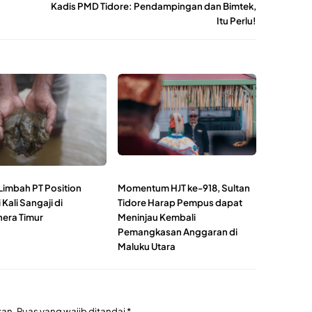
Kadis PMD Tidore: Pendampingan dan Bimtek,
Itu Perlu!
Limbah PT Position
Momentum HJT ke-918, Sultan
Kali Sangaji di
Tidore Harap Pempus dapat
era Timur
Meninjau Kembali
Pemangkasan Anggaran di
Maluku Utara
kan.
Ruas yang wajib ditandai
*