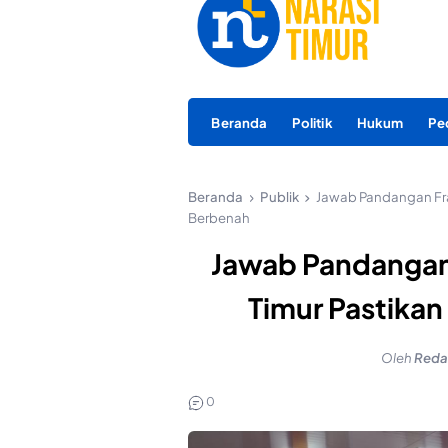
Beranda
Politik
Hukum
Pe
Beranda
Publik
Jawab Pandangan Fra
Berbenah
Jawab Pandangan 
Timur Pastika
Oleh
Reda
0