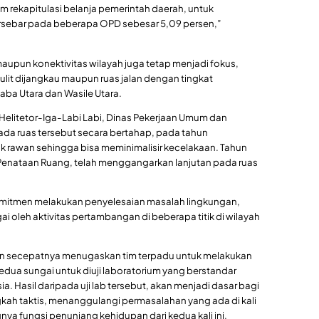
m rekapitulasi belanja pemerintah daerah, untuk
rsebar pada beberapa OPD sebesar 5,09 persen,”
r maupun konektivitas wilayah juga tetap menjadi fokus,
ulit dijangkau maupun ruas jalan dengan tingkat
aba Utara dan Wasile Utara.
o-Helitetor-Iga-Labi Labi, Dinas Pekerjaan Umum dan
a ruas tersebut secara bertahap, pada tahun
ik rawan sehingga bisa meminimalisir kecelakaan. Tahun
 Penataan Ruang, telah menggangarkan lanjutan pada ruas
rkomitmen melakukan penyelesaian masalah lingkungan,
 oleh aktivitas pertambangan di beberapa titik di wilayah
 akan secepatnya menugaskan tim terpadu untuk melakukan
edua sungai untuk diuji laboratorium yang berstandar
. Hasil daripada uji lab tersebut, akan menjadi dasar bagi
ah taktis, menanggulangi permasalahan yang ada di kali
nya fungsi penunjang kehidupan dari kedua kali ini.