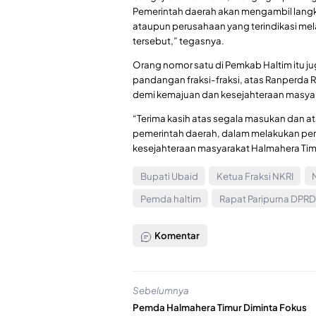
Pemerintah daerah akan mengambil langka
ataupun perusahaan yang terindikasi mel
tersebut,” tegasnya.
Orang nomor satu di Pemkab Haltim itu j
pandangan fraksi-fraksi, atas Ranperda R
demi kemajuan dan kesejahteraan masyar
“Terima kasih atas segala masukan dan at
pemerintah daerah, dalam melakukan pe
kesejahteraan masyarakat Halmahera Timu
Bupati Ubaid
Ketua Fraksi NKRI
Pemda haltim
Rapat Paripurna DPRD
Komentar
Sebelumnya
Pemda Halmahera Timur Diminta Fokus