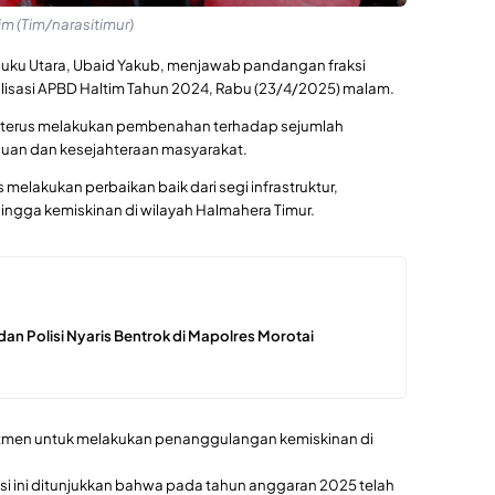
m (Tim/narasitimur)
luku Utara, Ubaid Yakub, menjawab pandangan fraksi
lisasi APBD Haltim Tahun 2024, Rabu (23/4/2025) malam.
terus melakukan pembenahan terhadap sejumlah
uan dan kesejahteraan masyarakat.
 melakukan perbaikan baik dari segi infrastruktur,
ngga kemiskinan di wilayah Halmahera Timur.
dan Polisi Nyaris Bentrok di Mapolres Morotai
itmen untuk melakukan penanggulangan kemiskinan di
i ini ditunjukkan bahwa pada tahun anggaran 2025 telah