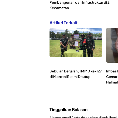
Pembangunan dan Infrastruktur di 2
Kecamatan
Artikel Terkait
Sebulan Berjalan, TMMD ke-127
Imbas 
di Morotai Resmi Ditutup
Cemari 
Halmah
Tinggalkan Balasan
Alamat email Anda tidak akan dipublikasi