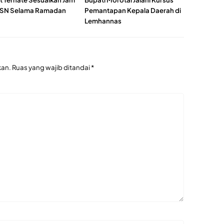
ASN Selama Ramadan
Pemantapan Kepala Daerah di
Lemhannas
kan.
Ruas yang wajib ditandai
*