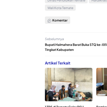
Dinas Pendidikan Ternate
Hardiknas
Wali Kota Ternate
Komentar
Sebelumnya
Bupati Halmahera Barat Buka STQ ke-XXV
Tingkat Kabupaten
Artikel Terkait
1 TPS di Ternate Gelar PSU
Pemkot