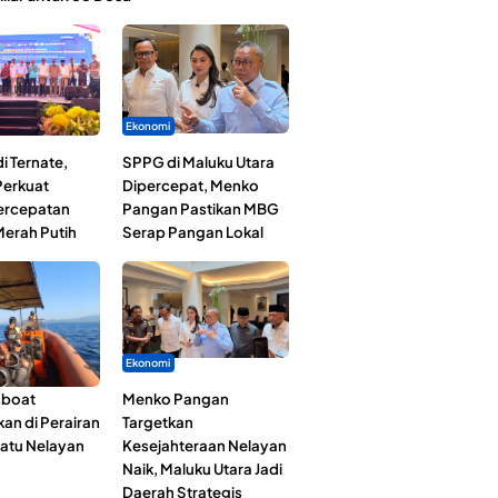
Ekonomi
i Ternate,
SPPG di Maluku Utara
erkuat
Dipercepat, Menko
Percepatan
Pangan Pastikan MBG
erah Putih
Serap Pangan Lokal
Ekonomi
gboat
Menko Pangan
an di Perairan
Targetkan
Satu Nelayan
Kesejahteraan Nelayan
Naik, Maluku Utara Jadi
Daerah Strategis