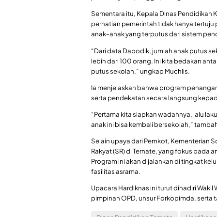
Sementara itu, Kepala Dinas Pendidikan
perhatian pemerintah tidak hanya tertuj
anak-anak yang terputus dari sistem pend
“Dari data Dapodik, jumlah anak putus se
lebih dari 100 orang. Ini kita bedakan 
putus sekolah,” ungkap Muchlis.
Ia menjelaskan bahwa program penangana
serta pendekatan secara langsung kepad
“Pertama kita siapkan wadahnya, lalu la
anak ini bisa kembali bersekolah,” tamba
Selain upaya dari Pemkot, Kementerian So
Rakyat (SR) di Ternate, yang fokus pada 
Program ini akan dijalankan di tingkat ke
fasilitas asrama.
Upacara Hardiknas ini turut dihadiri Wakil
pimpinan OPD, unsur Forkopimda, serta t