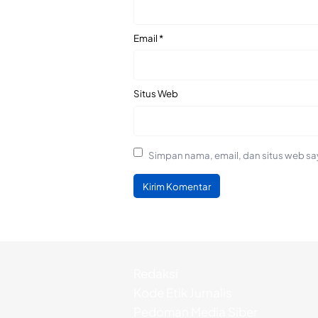
Email
*
Situs Web
Simpan nama, email, dan situs web sa
Redaksi
Kode Etik Jurnalis
Pedoman Media Siber