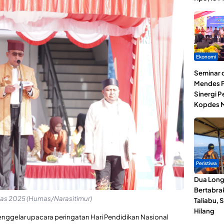
Ekonomi
Seminar d
Mendes P
Sinergi 
Kopdes M
Peristiwa
Dua Lon
Bertabrak
nas 2025 (Humas/Narasitimur)
Taliabu, 
Hilang
nggelar upacara peringatan Hari Pendidikan Nasional