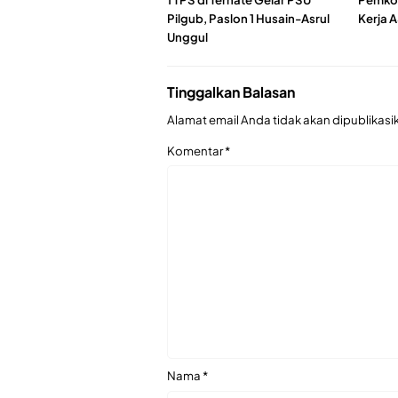
Pilgub, Paslon 1 Husain-Asrul
Kerja 
Unggul
Tinggalkan Balasan
Alamat email Anda tidak akan dipublikasi
Komentar
*
Nama
*