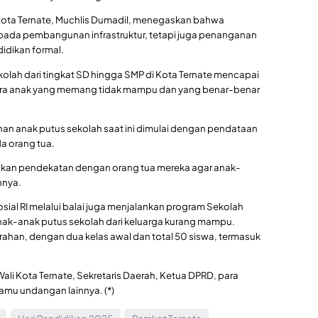
 Kota Ternate, Muchlis Dumadil, menegaskan bahwa
u pada pembangunan infrastruktur, tetapi juga penanganan
idikan formal.
kolah dari tingkat SD hingga SMP di Kota Ternate mencapai
antara anak yang memang tidak mampu dan yang benar-benar
n anak putus sekolah saat ini dimulai dengan pendataan
a orang tua.
kukan pendekatan dengan orang tua mereka agar anak-
hnya.
sial RI melalui balai juga menjalankan program Sekolah
anak-anak putus sekolah dari keluarga kurang mampu.
lurahan, dengan dua kelas awal dan total 50 siswa, termasuk
 Wali Kota Ternate, Sekretaris Daerah, Ketua DPRD, para
amu undangan lainnya. (*)