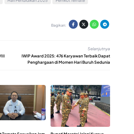
Hari Pendidikan 2025
Pemkot Ternate
Bagikan:
Selanjutnya
III
IWIP Award 2025: 476 Karyawan Terbaik Dapat
Penghargaan di Momen Hari Buruh Sedunia
 Ternate Sesuaikan Jam
Bupati Morotai Jalani Kursus