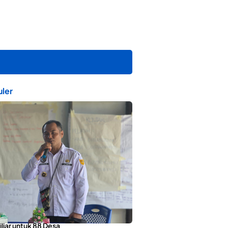
ler
orotai Apresiasi Penyaluran ADD
liar untuk 88 Desa