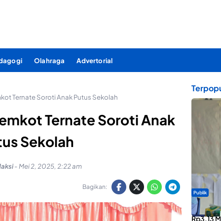
dagogi
Olahraga
Advertorial
Terpopu
kot Ternate Soroti Anak Putus Sekolah
emkot Ternate Soroti Anak
tus Sekolah
aksi
-
Mei 2, 2025, 2:22 am
Bagikan:
Publik
ABDESI M
Rp3,13 Mi