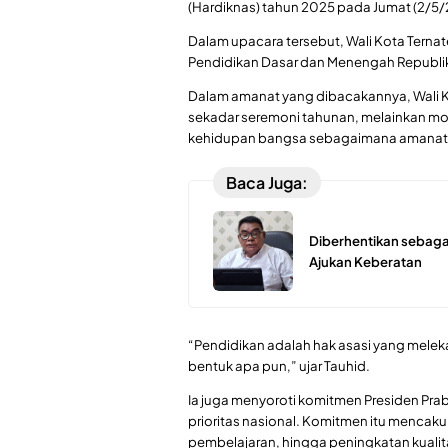
(Hardiknas) tahun 2025 pada Jumat (2/5/
Dalam upacara tersebut, Wali Kota Tern
Pendidikan Dasar dan Menengah Republik
Dalam amanat yang dibacakannya, Wali 
sekadar seremoni tahunan, melainkan 
kehidupan bangsa sebagaimana amanat k
Baca Juga:
Diberhentikan sebaga
Ajukan Keberatan
“Pendidikan adalah hak asasi yang melek
bentuk apa pun,” ujar Tauhid.
Ia juga menyoroti komitmen Presiden Pr
prioritas nasional. Komitmen itu mencakup
pembelajaran, hingga peningkatan kualit