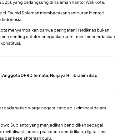
2025), yang berlangsung di halaman Kantor Wali Kota.
ate M. Tauhid Soleman membacakan sambutan Menteri
 Indonesia.
Kota menyampaikan bahwa peringatan Hardiknas bukan
momen penting untuk meneguhkan komitmen mencerdaskan
onstitusi.
i Anggota DPRD Ternate, Nurjaya Hi. Ibrahim Siap
at pada setiap warga negara, tanpa diskriminasi dalam
abowo Subianto yang menjadikan pendidikan sebagai
 revitalisasi sarana-prasarana pendidikan, digitalisasi
as dan kesejahteraan guru.