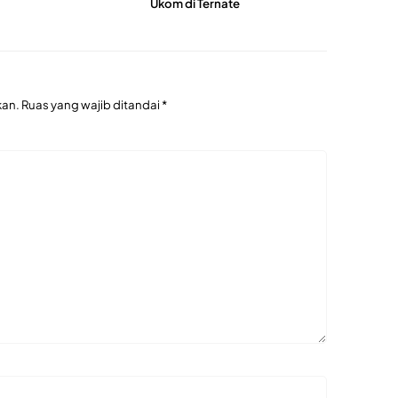
Ukom di Ternate
kan.
Ruas yang wajib ditandai
*