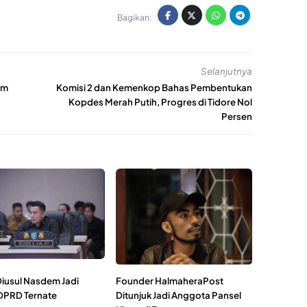
Bagikan:
Selanjutnya
um
Komisi 2 dan Kemenkop Bahas Pembentukan
Kopdes Merah Putih, Progres di Tidore Nol
Persen
Diusul Nasdem Jadi
Founder HalmaheraPost
DPRD Ternate
Ditunjuk Jadi Anggota Pansel