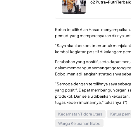
62 Putra-Putri Terbaik
Ketua terpilih Alan Hasan menyampaikan 
pemudi yang mempercayakan dirinya unt
“Saya akan berkomitmen untuk menjalank
kembali kegiatan positif di kalangam pe
Perubahan yang positif, serta dapat me
dalam membangun semangat gotong royong
Bobo, menjadi langkah strategisnya seba
“Semoga dengan terpilihnya saya seba
yang positif. Dapat membangun organis
produktif. Dan selalu diberikan kekuata
tugas kepemimpinannya,” tukasnya. (*)
Kecamatan Tidore Utara
Ketua pem
Warga Kelurahan Bobo