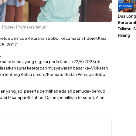
Peristiwa
Dua Lon
Bertabrak
Tidore (Tim/narasitimur)
Taliabu, 
Hilang
i ketua pemuda Kelurahan Bobo, Kecamatan Tidore Utara,
025-2027.
ui
urat suara, yang digelar pada Kamis (22/5/2025) di
sarkan surat ketetapan musyawarah besar ke-VII Ikatan
 tentang Ketua Umum/Formatur Ikatan Pemuda Bobo
 dan yang jadi peserta pemilihan adalah pemuda-pemudi
ari 17 sampai 45 tahun. Dalam pemilihan tersebut, Alan