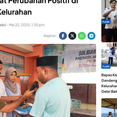
at Perubahan Positif di
Kelurahan
Publik
aksi
-
Mei 22, 2025, 1:30 pm
Dua Talen
Gita Bah
Bagikan:
Publik
Bapas Kel
Gandeng
Keluraha
Gelar Bak