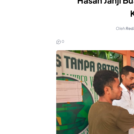
Hasan Janji Bu
Oleh
Red
0