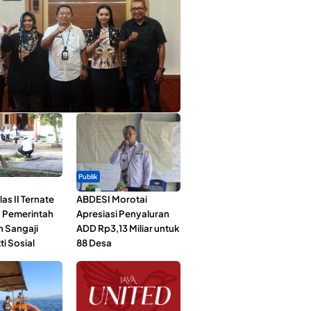
ta Muda Ternate Wakili Maluku Utara di
ana Nusantara 2026
Publik
as II Ternate
ABDESI Morotai
 Pemerintah
Apresiasi Penyaluran
n Sangaji
ADD Rp3,13 Miliar untuk
ti Sosial
88 Desa