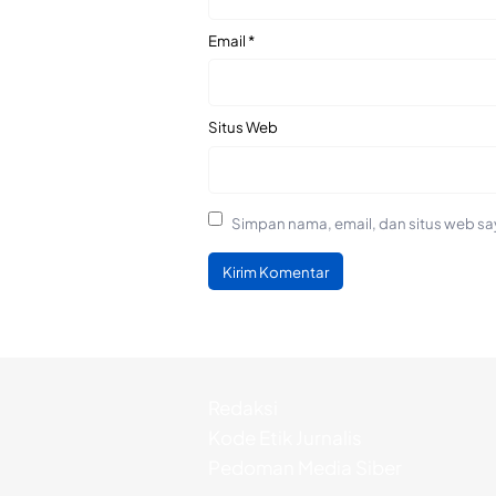
Email
*
Situs Web
Simpan nama, email, dan situs web sa
Redaksi
Kode Etik Jurnalis
Pedoman Media Siber