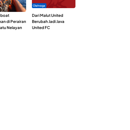
Olahraga
gboat
Dari Malut United
an di Perairan
Berubah Jadi Java
Satu Nelayan
United FC