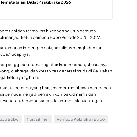
 Ternate Jalani Diklat Paskibraka 2026
apresiasi dan terima kasih kepada seluruh pemuda-
uk menjadi ketua pemuda Bobo Periode 2025-2027.
an amanah ini dengan baik, sekaligus menghidupkan
muda,” ucapnya.
njadi penggerak utama kegiatan kepemudaan, khususnya
, olahraga, dan kreativitas generasi muda di Kelurahan
gai ketua yang baru.
gai ketua pemuda yang baru, mampu membawa perubahan
asi pemuda menjadi semakin kompak, dinamis dan
n, kesehatan dan keberkahan dalam menjalankan tugas
uda Bobo
Narasitimur
Pemuda Kelurahan Bobo