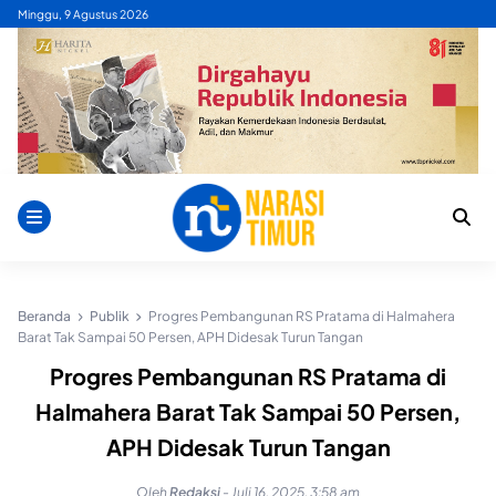
Skip
Minggu, 9 Agustus 2026
to
content
Beranda
Publik
Progres Pembangunan RS Pratama di Halmahera
Barat Tak Sampai 50 Persen, APH Didesak Turun Tangan
Progres Pembangunan RS Pratama di
Halmahera Barat Tak Sampai 50 Persen,
APH Didesak Turun Tangan
Oleh
Redaksi
-
Juli 16, 2025, 3:58 am