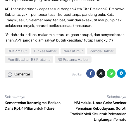
APH harus bertindak cepat sesuai dengan Asta Cita Presiden RI Prabowo
Subianto, yakni pemberantasan korupsi tanpa pandang bulu. Kata
Frangki, seluruh elemen yang terlibat, baik dari eksekutif maupun pihak
pelaksana proyek, harus diperiksa secara transparan.
“Sudah ada indikasi maladministrasi, dugaan korupsi, dan penyerobotan
lahan. APH jangan diam, rakyat butuh keadilan,” tutup Frangky. (*)
BPKP Malut
Dinkes halbar
Narasitimur
Pemda Halbar
Pemilik Lahan RS Pratama
RS Pratama Halbar
Komentar
Bagikan:
Sebelumnya
Selanjutnya
Kementerian Transmigrasi Berikan
MSI Maluku Utara Gelar Seminar
Dana Rp1,4 Miliar untuk Tidore
Pemajuan Kebudayaan, Soroti
Tradisi Kololi Kie untuk Pelestarian
Lingkungan Ternate