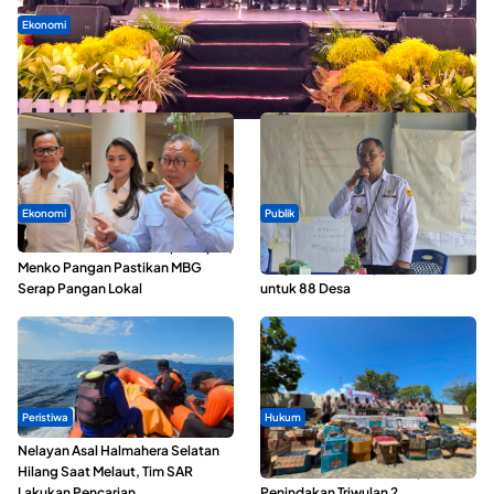
Ekonomi
Seminar di Ternate, Mendes Perkuat Sinergi Percepatan
Kopdes Merah Putih
Ekonomi
Publik
SPPG di Maluku Utara Dipercepat,
ABDESI Morotai Apresiasi
Menko Pangan Pastikan MBG
Penyaluran ADD Rp3,13 Miliar
Serap Pangan Lokal
untuk 88 Desa
Peristiwa
Hukum
Nelayan Asal Halmahera Selatan
Polda Maluku Utara Musnahkan
Hilang Saat Melaut, Tim SAR
Ribuan Liter Miras Hasil Operasi
Lakukan Pencarian
Penindakan Triwulan 2