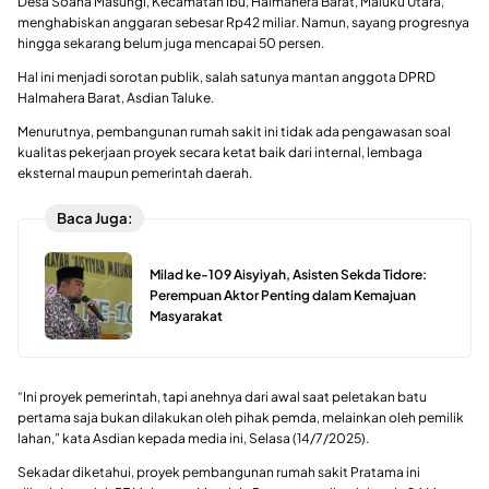
Desa Soana Masungi, Kecamatan Ibu, Halmahera Barat, Maluku Utara,
menghabiskan anggaran sebesar Rp42 miliar. Namun, sayang progresnya
hingga sekarang belum juga mencapai 50 persen.
Hal ini menjadi sorotan publik, salah satunya mantan anggota DPRD
Halmahera Barat, Asdian Taluke.
Menurutnya, pembangunan rumah sakit ini tidak ada pengawasan soal
kualitas pekerjaan proyek secara ketat baik dari internal, lembaga
eksternal maupun pemerintah daerah.
Baca Juga:
Milad ke-109 Aisyiyah, Asisten Sekda Tidore:
Perempuan Aktor Penting dalam Kemajuan
Masyarakat
“Ini proyek pemerintah, tapi anehnya dari awal saat peletakan batu
pertama saja bukan dilakukan oleh pihak pemda, melainkan oleh pemilik
lahan,” kata Asdian kepada media ini, Selasa (14/7/2025).
Sekadar diketahui, proyek pembangunan rumah sakit Pratama ini