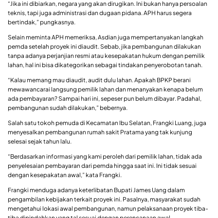
“Jika ini dibiarkan, negara yang akan dirugikan. Ini bukan hanya persoalan
teknis, tapi juga administrasi dan dugaan pidana. APH harus segera
bertindak,” pungkasnya.
Selain meminta APH memeriksa, Asdian juga mempertanyakan langkah
pemda setelah proyek ini diaudit. Sebab, jika pembangunan dilakukan
tanpa adanya perjanjian resmi atau kesepakatan hukum dengan pemilik
lahan, hal ini bisa dikategorikan sebagai tindakan penyerobotan tanah.
“Kalau memang mau diaudit, audit dulu lahan. Apakah BPKP berani
mewawancarai langsung pemilik lahan dan menanyakan kenapa belum
ada pembayaran? Sampai hari ini, sepeser pun belum dibayar. Padahal,
pembangunan sudah dilakukan,” bebernya.
Salah satu tokoh pemuda di Kecamatan Ibu Selatan, Frangki Luang, juga
menyesalkan pembangunan rumah sakit Pratama yang tak kunjung
selesai sejak tahun lalu.
“Berdasarkan informasi yang kami peroleh dari pemilik lahan, tidak ada
penyelesaian pembayaran dari pemda hingga saat ini. Ini tidak sesuai
dengan kesepakatan awal,” kata Frangki.
Frangki menduga adanya keterlibatan Bupati James Uang dalam
pengambilan kebijakan terkait proyek ini. Pasalnya, masyarakat sudah
mengetahui lokasi awal pembangunan, namun pelaksanaan proyek tiba-
tiba dipindahkan yang tal sesuai dengan perencanaan awal.