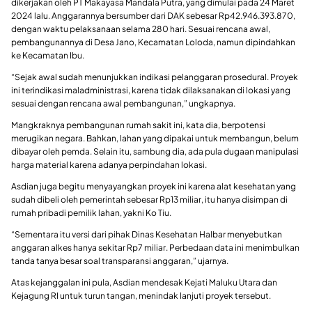
dikerjakan oleh PT Makayasa Mandala Putra, yang dimulai pada 24 Maret
2024 lalu. Anggarannya bersumber dari DAK sebesar Rp42.946.393.870,
dengan waktu pelaksanaan selama 280 hari. Sesuai rencana awal,
pembangunannya di Desa Jano, Kecamatan Loloda, namun dipindahkan
ke Kecamatan Ibu.
“Sejak awal sudah menunjukkan indikasi pelanggaran prosedural. Proyek
ini terindikasi maladministrasi, karena tidak dilaksanakan di lokasi yang
sesuai dengan rencana awal pembangunan,” ungkapnya.
Mangkraknya pembangunan rumah sakit ini, kata dia, berpotensi
merugikan negara. Bahkan, lahan yang dipakai untuk membangun, belum
dibayar oleh pemda. Selain itu, sambung dia, ada pula dugaan manipulasi
harga material karena adanya perpindahan lokasi.
Asdian juga begitu menyayangkan proyek ini karena alat kesehatan yang
sudah dibeli oleh pemerintah sebesar Rp13 miliar, itu hanya disimpan di
rumah pribadi pemilik lahan, yakni Ko Tiu.
“Sementara itu versi dari pihak Dinas Kesehatan Halbar menyebutkan
anggaran alkes hanya sekitar Rp7 miliar. Perbedaan data ini menimbulkan
tanda tanya besar soal transparansi anggaran,” ujarnya.
Atas kejanggalan ini pula, Asdian mendesak Kejati Maluku Utara dan
Kejagung RI untuk turun tangan, menindak lanjuti proyek tersebut.