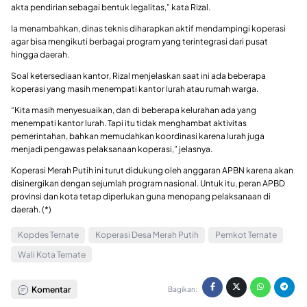
akta pendirian sebagai bentuk legalitas,” kata Rizal.
Ia menambahkan, dinas teknis diharapkan aktif mendampingi koperasi
agar bisa mengikuti berbagai program yang terintegrasi dari pusat
hingga daerah.
Soal ketersediaan kantor, Rizal menjelaskan saat ini ada beberapa
koperasi yang masih menempati kantor lurah atau rumah warga.
“Kita masih menyesuaikan, dan di beberapa kelurahan ada yang
menempati kantor lurah. Tapi itu tidak menghambat aktivitas
pemerintahan, bahkan memudahkan koordinasi karena lurah juga
menjadi pengawas pelaksanaan koperasi,” jelasnya.
Koperasi Merah Putih ini turut didukung oleh anggaran APBN karena akan
disinergikan dengan sejumlah program nasional. Untuk itu, peran APBD
provinsi dan kota tetap diperlukan guna menopang pelaksanaan di
daerah. (*)
Kopdes Ternate
Koperasi Desa Merah Putih
Pemkot Ternate
Wali Kota Ternate
Komentar
Bagikan: