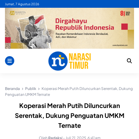
Skip
Jumat, 7 Agustus 2026
to
content
Beranda
Publik
Koperasi Merah Putih Diluncurkan Serentak, Dukung
Penguatan UMKM Ternate
Koperasi Merah Putih Diluncurkan
Serentak, Dukung Penguatan UMKM
Ternate
Oleh
Redaksi
-
Juli 21, 2025, 6:41 am