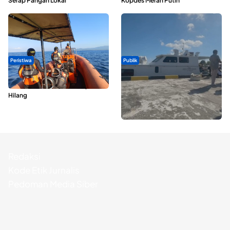
Serap Pangan Lokal
Kopdes Merah Putih
Peristiwa
Publik
Dua Longboat Bertabrakan di
Pelayaran Perdana KM Dodola
Perairan Taliabu, Satu Nelayan
Express Terkendala, Baling-baling
Hilang
Kapal Rusak
Redaksi
Kode Etik Jurnalis
Pedoman Media Siber