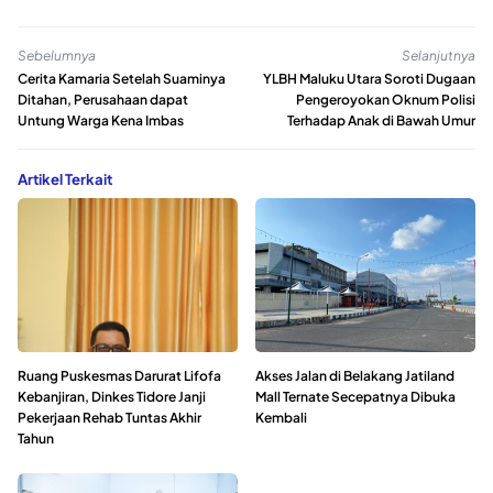
Sebelumnya
Selanjutnya
Cerita Kamaria Setelah Suaminya
YLBH Maluku Utara Soroti Dugaan
Ditahan, Perusahaan dapat
Pengeroyokan Oknum Polisi
Untung Warga Kena Imbas
Terhadap Anak di Bawah Umur
Artikel Terkait
Ruang Puskesmas Darurat Lifofa
Akses Jalan di Belakang Jatiland
Kebanjiran, Dinkes Tidore Janji
Mall Ternate Secepatnya Dibuka
Pekerjaan Rehab Tuntas Akhir
Kembali
Tahun