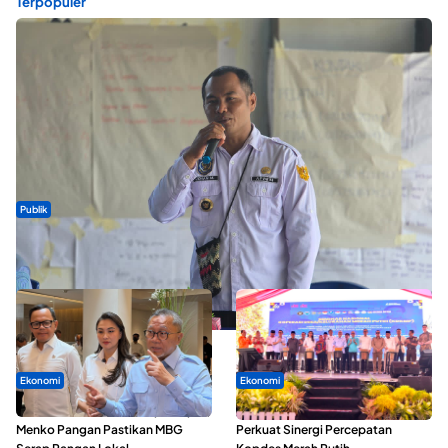
Terpopuler
Publik
ABDESI Morotai Apresiasi Penyaluran ADD Rp3,13 Miliar untuk
88 Desa
Ekonomi
Ekonomi
SPPG di Maluku Utara Dipercepat,
Seminar di Ternate, Mendes
Menko Pangan Pastikan MBG
Perkuat Sinergi Percepatan