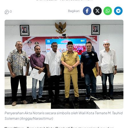
Bagikan:
0
Penyerahan Akta Notaris secara simbolis oleh Wali Kota Ternate M. Tauhid
Soleman (Angga/Narasitimur)