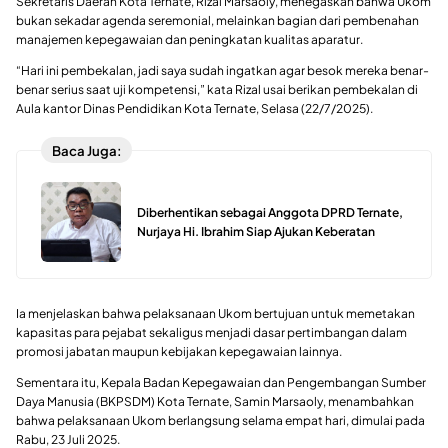
Sekretaris Daerah Kota Ternate, Rizal Marsaoly, menegaskan bahwa Ukom
bukan sekadar agenda seremonial, melainkan bagian dari pembenahan
manajemen kepegawaian dan peningkatan kualitas aparatur.
“Hari ini pembekalan, jadi saya sudah ingatkan agar besok mereka benar-
benar serius saat uji kompetensi,” kata Rizal usai berikan pembekalan di
Aula kantor Dinas Pendidikan Kota Ternate, Selasa (22/7/2025).
Baca Juga:
Diberhentikan sebagai Anggota DPRD Ternate,
Nurjaya Hi. Ibrahim Siap Ajukan Keberatan
Ia menjelaskan bahwa pelaksanaan Ukom bertujuan untuk memetakan
kapasitas para pejabat sekaligus menjadi dasar pertimbangan dalam
promosi jabatan maupun kebijakan kepegawaian lainnya.
Sementara itu, Kepala Badan Kepegawaian dan Pengembangan Sumber
Daya Manusia (BKPSDM) Kota Ternate, Samin Marsaoly, menambahkan
bahwa pelaksanaan Ukom berlangsung selama empat hari, dimulai pada
Rabu, 23 Juli 2025.