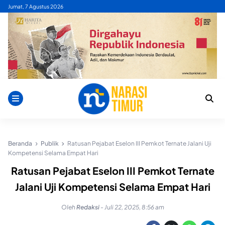
Skip
Jumat, 7 Agustus 2026
to
content
Beranda
Publik
Ratusan Pejabat Eselon III Pemkot Ternate Jalani Uji
Kompetensi Selama Empat Hari
Ratusan Pejabat Eselon III Pemkot Ternate
Jalani Uji Kompetensi Selama Empat Hari
Oleh
Redaksi
-
Juli 22, 2025, 8:56 am