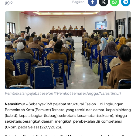
Bagikan:
0
Pembekalan pejabat eselon III Pemkot Ternate (Angga/Narasitimur)
Narasitimur –
Sebanyak 168 pejabat struktural Eselon III di lingkungan
Pemerintah Kota (Pemkot) Ternate, yang terdiri dari camat, kepala bidang
(kabid), kepala bagian (kabag), sekretaris kecamatan (sekcam), hingga
sekretaris perangkat daerah, mengikuti pembekalan Uji Kompetensi
(Ukom) pada Selasa (22/7/2025).