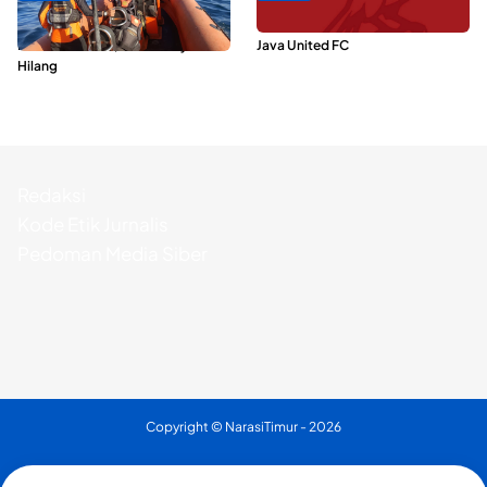
Dua Longboat Bertabrakan di
Dari Malut United Berubah Jadi
Perairan Taliabu, Satu Nelayan
Java United FC
Hilang
Redaksi
Kode Etik Jurnalis
Pedoman Media Siber
Copyright ©
NarasiTimur
- 2026