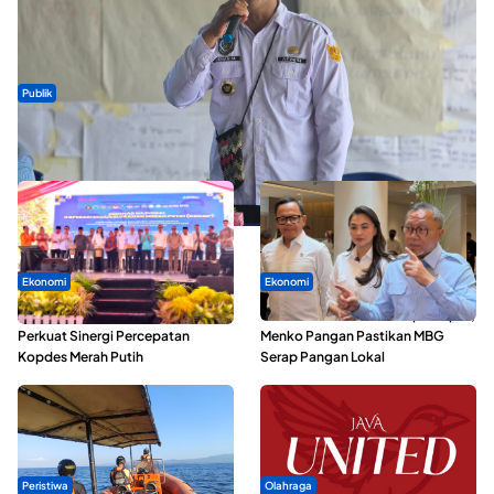
Publik
ABDESI Morotai Apresiasi Penyaluran ADD Rp3,13 Miliar untuk
88 Desa
Ekonomi
Ekonomi
Seminar di Ternate, Mendes
SPPG di Maluku Utara Dipercepat,
Perkuat Sinergi Percepatan
Menko Pangan Pastikan MBG
Kopdes Merah Putih
Serap Pangan Lokal
Peristiwa
Olahraga