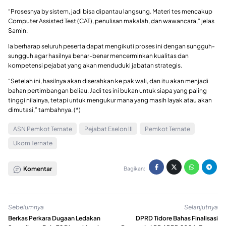
“Prosesnya by sistem, jadi bisa dipantau langsung. Materi tes mencakup
Computer Assisted Test (CAT), penulisan makalah, dan wawancara,” jelas
Samin.
Ia berharap seluruh peserta dapat mengikuti proses ini dengan sungguh-
sungguh agar hasilnya benar-benar mencerminkan kualitas dan
kompetensi pejabat yang akan menduduki jabatan strategis.
“Setelah ini, hasilnya akan diserahkan ke pak wali, dan itu akan menjadi
bahan pertimbangan beliau. Jadi tes ini bukan untuk siapa yang paling
tinggi nilainya, tetapi untuk mengukur mana yang masih layak atau akan
dimutasi,” tambahnya. (*)
ASN Pemkot Ternate
Pejabat Eselon III
Pemkot Ternate
Ukom Ternate
Komentar
Bagikan:
Sebelumnya
Selanjutnya
Berkas Perkara Dugaan Ledakan
DPRD Tidore Bahas Finalisasi