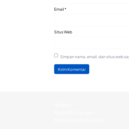
Email
*
Situs Web
Simpan nama, email, dan situs web sa
Redaksi
Kode Etik Jurnalis
Pedoman Media Siber