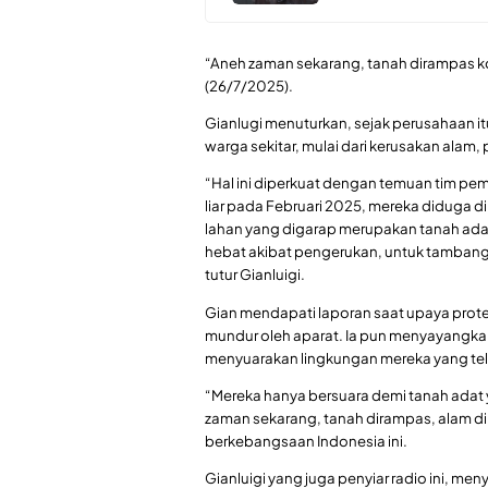
“Aneh zaman sekarang, tanah dirampas k
(26/7/2025).
Gianlugi menuturkan, sejak perusahaan it
warga sekitar, mulai dari kerusakan alam,
“Hal ini diperkuat dengan temuan tim 
liar pada Februari 2025, mereka diduga d
lahan yang digarap merupakan tanah adat
hebat akibat pengerukan, untuk tambang 
tutur Gianluigi.
Gian mendapati laporan saat upaya prot
mundur oleh aparat. Ia pun menyayangkan
menyuarakan lingkungan mereka yang tel
“Mereka hanya bersuara demi tanah adat
zaman sekarang, tanah dirampas, alam di
berkebangsaan Indonesia ini.
Gianluigi yang juga penyiar radio ini, m