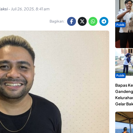
aksi
-
Juli 26, 2025, 8:41 am
Bagikan:
Publik
Dua Talen
Gita Bah
Publik
Bapas Kel
Gandeng
Keluraha
Gelar Bak