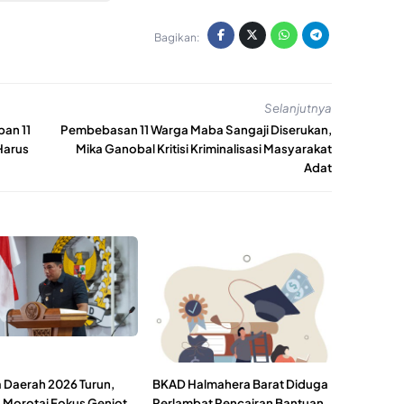
Bagikan:
Selanjutnya
an 11
Pembebasan 11 Warga Maba Sangaji Diserukan,
Harus
Mika Ganobal Kritisi Kriminalisasi Masyarakat
Adat
a Daerah 2026 Turun,
BKAD Halmahera Barat Diduga
Morotai Fokus Genjot
Perlambat Pencairan Bantuan