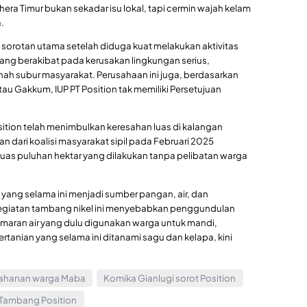
ahera Timur bukan sekadar isu lokal, tapi cermin wajah kelam
.
sorotan utama setelah diduga kuat melakukan aktivitas
ng berakibat pada kerusakan lingkungan serius,
nah subur masyarakat. Perusahaan ini juga, berdasarkan
 Gakkum, IUP PT Position tak memiliki Persetujuan
sition telah menimbulkan keresahan luas di kalangan
 dari koalisi masyarakat sipil pada Februari 2025
uas puluhan hektar yang dilakukan tanpa pelibatan warga
ang selama ini menjadi sumber pangan, air, dan
, kegiatan tambang nikel ini menyebabkan penggundulan
maran air yang dulu digunakan warga untuk mandi,
tanian yang selama ini ditanami sagu dan kelapa, kini
ahanan warga Maba
Komika Gianlugi sorot Position
Tambang Position