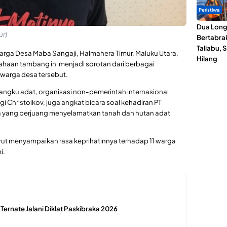
Peristiwa
Dua Lon
ur)
Bertabrak
Taliabu, 
warga Desa Maba Sangaji, Halmahera Timur, Maluku Utara,
Hilang
haan tambang ini menjadi sorotan dari berbagai
 warga desa tersebut.
mangku adat, organisasi non-pemerintah internasional
i Christoikov, juga angkat bicara soal kehadiran PT
 yang berjuang menyelamatkan tanah dan hutan adat
turut menyampaikan rasa keprihatinnya terhadap 11 warga
i.
 Ternate Jalani Diklat Paskibraka 2026