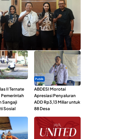
ta Muda Ternate Wakili Maluku Utara di
ana Nusantara 2026
Publik
as II Ternate
ABDESI Morotai
 Pemerintah
Apresiasi Penyaluran
n Sangaji
ADD Rp3,13 Miliar untuk
ti Sosial
88 Desa