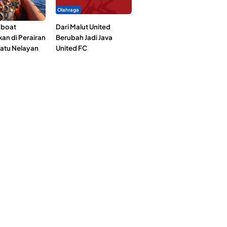
Olahraga
gboat
Dari Malut United
an di Perairan
Berubah Jadi Java
Satu Nelayan
United FC