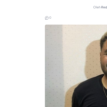
Oleh
Red
0