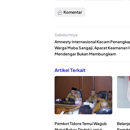
Komentar
Sebelumnya
Amnesty Internasional Kecam Penangkap
Warga Maba Sangaji, Aparat Keamanan 
Mendengar Bukan Membungkam
Artikel Terkait
Pemkot Tidore Temui Wagub
Belanj
Malut Bahas Tindak Lanjut
Pemda 