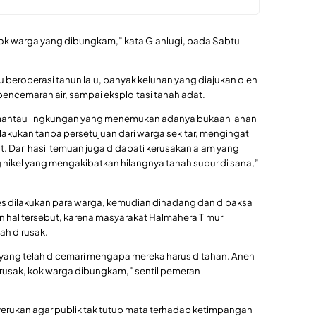
ok warga yang dibungkam,” kata Gianlugi, pada Sabtu
u beroperasi tahun lalu, banyak keluhan yang diajukan oleh
 pencemaran air, sampai eksploitasi tanah adat.
pemantau lingkungan yang menemukan adanya bukaan lahan
ilakukan tanpa persetujuan dari warga sekitar, mengingat
. Dari hasil temuan juga didapati kerusakan alam yang
nikel yang mengakibatkan hilangnya tanah subur di sana,”
es dilakukan para warga, kemudian dihadang dan dipaksa
 hal tersebut, karena masyarakat Halmahera Timur
ah dirusak.
 yang telah dicemari mengapa mereka harus ditahan. Aneh
rusak, kok warga dibungkam,” sentil pemeran
enyerukan agar publik tak tutup mata terhadap ketimpangan