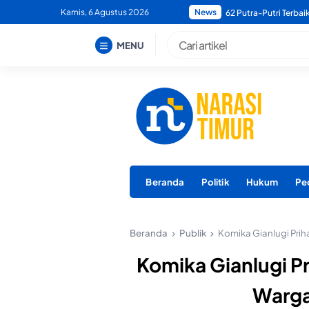
Skip
Kamis, 6 Agustus 2026
News
Bupati Morotai Minta
to
content
MENU
Beranda
Politik
Hukum
Pe
Beranda
Publik
Komika Gianlugi Pri
Komika Gianlugi Pr
Warga