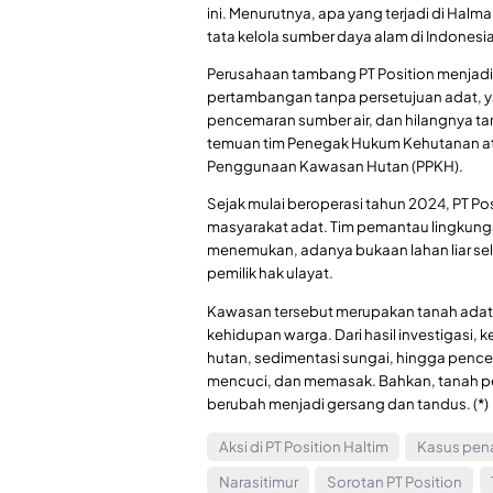
ini. Menurutnya, apa yang terjadi di Halm
tata kelola sumber daya alam di Indonesia
Perusahaan tambang PT Position menjadi 
pertambangan tanpa persetujuan adat, ya
pencemaran sumber air, dan hilangnya ta
temuan tim Penegak Hukum Kehutanan atau
Penggunaan Kawasan Hutan (PPKH).
Sejak mulai beroperasi tahun 2024, PT Po
masyarakat adat. Tim pemantau lingkungan
menemukan, adanya bukaan lahan liar sel
pemilik hak ulayat.
Kawasan tersebut merupakan tanah adat y
kehidupan warga. Dari hasil investigasi
hutan, sedimentasi sungai, hingga pence
mencuci, dan memasak. Bahkan, tanah per
berubah menjadi gersang dan tandus. (*)
Aksi di PT Position Haltim
Kasus pen
Narasitimur
Sorotan PT Position