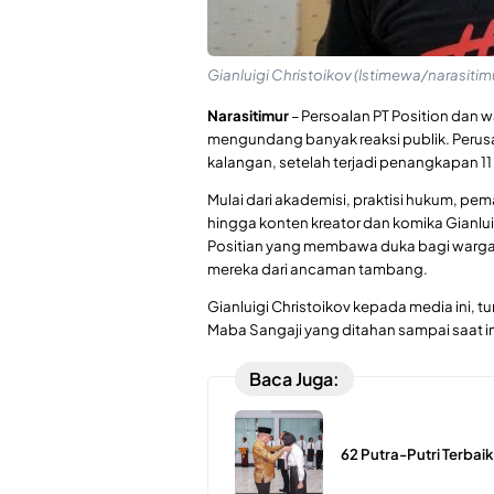
Gianluigi Christoikov (Istimewa/narasitim
Narasitimur
– Persoalan PT Position dan 
mengundang banyak reaksi publik. Perusa
kalangan, setelah terjadi penangkapan 11
Mulai dari akademisi, praktisi hukum, pe
hingga konten kreator dan komika Gianluig
Positian yang membawa duka bagi warga
mereka dari ancaman tambang.
Gianluigi Christoikov kepada media ini, 
Maba Sangaji yang ditahan sampai saat in
Baca Juga:
62 Putra-Putri Terbaik