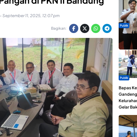
 Pangan di PKN II Bandung
-
September 11, 2025, 12:07 pm
Publik
Bagikan:
Dua Talen
Gita Bah
Publik
Bapas Kel
Gandeng
Keluraha
Gelar Bak