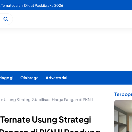
 PDAM Benahi Pelayanan Air Bersih Secara Menyeluruh
dagogi
Olahraga
Advertorial
Terpopu
e Usung Strategi Stabilisasi Harga Pangan di PKN II
Ternate Usung Strategi