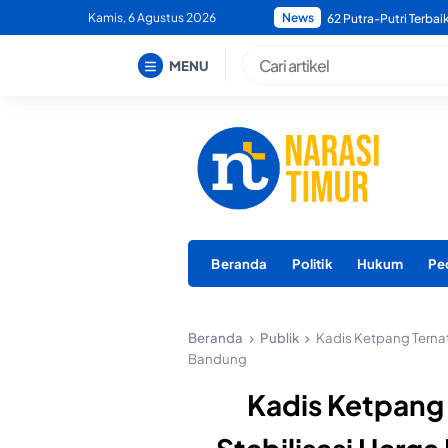
Skip
Kamis, 6 Agustus 2026
News
Bupati Morotai Minta
to
content
MENU
Beranda
Politik
Hukum
Pe
Beranda
Publik
Kadis Ketpang Ternat
Bandung
Kadis Ketpang 