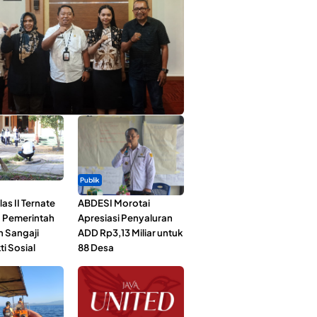
ta Muda Ternate Wakili Maluku Utara di
ana Nusantara 2026
Publik
as II Ternate
ABDESI Morotai
 Pemerintah
Apresiasi Penyaluran
n Sangaji
ADD Rp3,13 Miliar untuk
ti Sosial
88 Desa