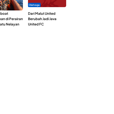
Olahraga
gboat
Dari Malut United
an di Perairan
Berubah Jadi Java
Satu Nelayan
United FC