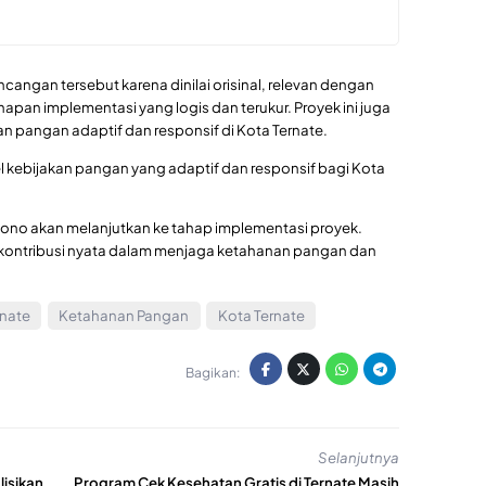
cangan tersebut karena dinilai orisinal, relevan dengan
hapan implementasi yang logis dan terukur. Proyek ini juga
n pangan adaptif dan responsif di Kota Ternate.
l kebijakan pangan yang adaptif dan responsif bagi Kota
rtono akan melanjutkan ke tahap implementasi proyek.
kontribusi nyata dalam menjaga ketahanan pangan dan
rnate
Ketahanan Pangan
Kota Ternate
Bagikan:
Selanjutnya
isikan
Program Cek Kesehatan Gratis di Ternate Masih