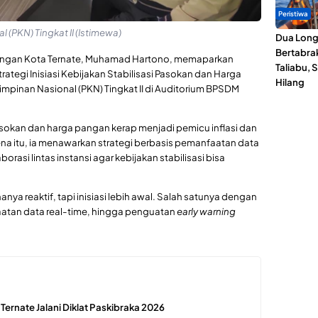
Peristiwa
(PKN) Tingkat II (Istimewa)
Dua Lon
Bertabrak
angan Kota Ternate, Muhamad Hartono, memaparkan
Taliabu, 
ategi Inisiasi Kebijakan Stabilisasi Pasokan dan Harga
Hilang
pinan Nasional (PKN) Tingkat II di Auditorium BPSDM
sokan dan harga pangan kerap menjadi pemicu inflasi dan
a itu, ia menawarkan strategi berbasis pemanfaatan data
borasi lintas instansi agar kebijakan stabilisasi bisa
ya reaktif, tapi inisiasi lebih awal. Salah satunya dengan
faatan data real-time, hingga penguatan
early warning
 Ternate Jalani Diklat Paskibraka 2026