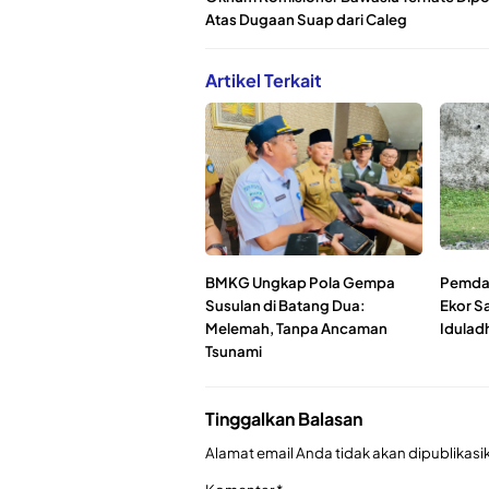
Atas Dugaan Suap dari Caleg
Artikel Terkait
BMKG Ungkap Pola Gempa
Pemda 
Susulan di Batang Dua:
Ekor Sa
Melemah, Tanpa Ancaman
Iduladh
Tsunami
Tinggalkan Balasan
Alamat email Anda tidak akan dipublikasi