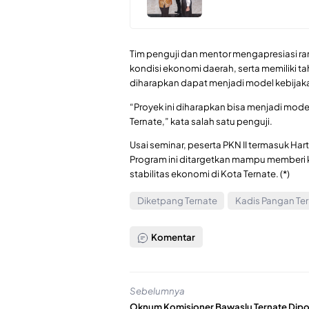
Tim penguji dan mentor mengapresiasi ran
kondisi ekonomi daerah, serta memiliki ta
diharapkan dapat menjadi model kebijaka
“Proyek ini diharapkan bisa menjadi mode
Ternate,” kata salah satu penguji.
Usai seminar, peserta PKN II termasuk Ha
Program ini ditargetkan mampu memberi 
stabilitas ekonomi di Kota Ternate. (*)
Diketpang Ternate
Kadis Pangan Te
Komentar
Sebelumnya
Oknum Komisioner Bawaslu Ternate Dipol