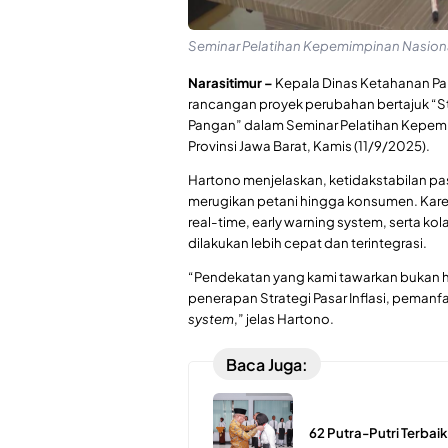
Seminar Pelatihan Kepemimpinan Nasional 
Narasitimur –
Kepala Dinas Ketahanan P
rancangan proyek perubahan bertajuk “Str
Pangan” dalam Seminar Pelatihan Kepemim
Provinsi Jawa Barat, Kamis (11/9/2025).
Hartono menjelaskan, ketidakstabilan pa
merugikan petani hingga konsumen. Karen
real-time, early warning system, serta kola
dilakukan lebih cepat dan terintegrasi.
“Pendekatan yang kami tawarkan bukan han
penerapan Strategi Pasar Inflasi, peman
system
,” jelas Hartono.
Baca Juga:
62 Putra-Putri Terbaik