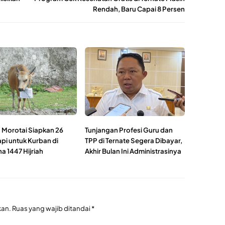
Rendah, Baru Capai 8 Persen
Morotai Siapkan 26
Tunjangan Profesi Guru dan
pi untuk Kurban di
TPP di Ternate Segera Dibayar,
a 1447 Hijriah
Akhir Bulan Ini Administrasinya
kan.
Ruas yang wajib ditandai
*