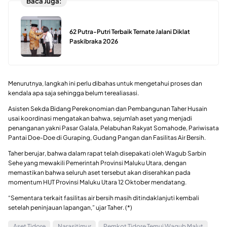
Baca Juga:
62 Putra-Putri Terbaik Ternate Jalani Diklat
Paskibraka 2026
Menurutnya, langkah ini perlu dibahas untuk mengetahui proses dan
kendala apa saja sehingga belum terealiasasi.
Asisten Sekda Bidang Perekonomian dan Pembangunan Taher Husain
usai koordinasi mengatakan bahwa, sejumlah aset yang menjadi
penanganan yakni Pasar Galala, Pelabuhan Rakyat Somahode, Pariwisata
Pantai Doe-Doe di Guraping, Gudang Pangan dan Fasilitas Air Bersih.
Taher berujar, bahwa dalam rapat telah disepakati oleh Wagub Sarbin
Sehe yang mewakili Pemerintah Provinsi Maluku Utara, dengan
memastikan bahwa seluruh aset tersebut akan diserahkan pada
momentum HUT Provinsi Maluku Utara 12 Oktober mendatang.
“Sementara terkait fasilitas air bersih masih ditindaklanjuti kembali
setelah peninjauan lapangan,” ujar Taher. (*)
Aset Tidore
Narasitimur
Pemkot Tidore Temui Wagub Malut