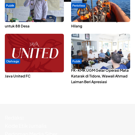
Publik
Peristiwa
ABDESI Morotai Apresiasi
Dua Longboat Bertabrakan di
Penyaluran ADD Rp3,13 Miliar
Perairan Taliabu, Satu Nelayan
untuk 88 Desa
Hilang
Olahraga
Publik
Dari Malut United Berubah Jadi
FK-KMK UGM Gelar Operasi Mata
Java United FC
Katarak di Tidore, Wawali Ahmad
Laiman Beri Apresiasi
Redaksi
Kode Etik Jurnalis
Pedoman Media Siber