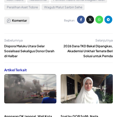
Peralihan Aset Tidore
Wagub Malut Sarbin Sehe
Komentar
Bagikan:
Sebelumnya
Selanjutnya
Dispora Maluku Utara Gelar
2026 Dana TKD Bakal Dipangkas,
Sosialisasi Sekaligus Donor Darah
Akademisi Unkhair Ternate Beri
di Halbar
Solusi untuk Pemda
Artikel Terkait
Anggaran DK Janggal, Wali Kota
Soal Isu DOB Sofifi, Nazla