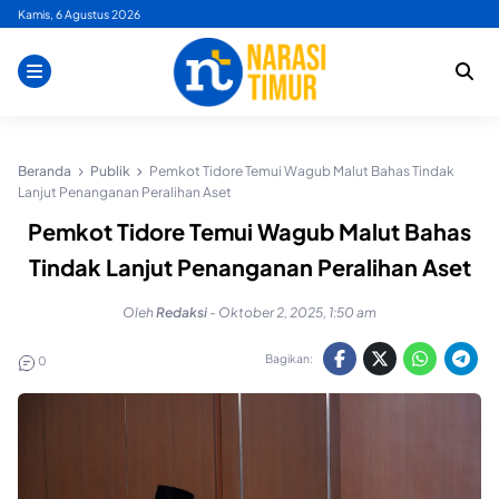
Skip
Kamis, 6 Agustus 2026
to
content
Beranda
Publik
Pemkot Tidore Temui Wagub Malut Bahas Tindak
Lanjut Penanganan Peralihan Aset
Pemkot Tidore Temui Wagub Malut Bahas
Tindak Lanjut Penanganan Peralihan Aset
Oleh
Redaksi
-
Oktober 2, 2025, 1:50 am
Bagikan:
0