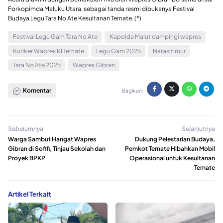
Forkopimda Maluku Utara, sebagai tanda resmi dibukanya Festival
Budaya Legu Tara No Ate Kesultanan Ternate. (*)
Festival Legu Gam Tara No Ate
Kapolda Malut dampingi wapres
Kunker Wapres RI Ternate
Legu Gam 2025
Narasitimur
Tara No Ate 2025
Wapres Gibran
Komentar
Bagikan:
Sebelumnya
Selanjutnya
Warga Sambut Hangat Wapres
Dukung Pelestarian Budaya,
Gibran di Sofifi, Tinjau Sekolah dan
Pemkot Ternate Hibahkan Mobil
Proyek BPKP
Operasional untuk Kesultanan
Ternate
Artikel Terkait