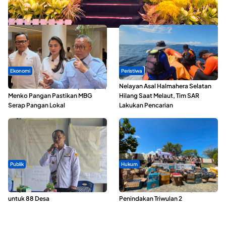
Kopdes Merah Putih
Ekonomi
Peristiwa
SPPG di Maluku Utara Dipercepat,
Nelayan Asal Halmahera Selatan
Menko Pangan Pastikan MBG
Hilang Saat Melaut, Tim SAR
Serap Pangan Lokal
Lakukan Pencarian
Publik
Hukum
ABDESI Morotai Apresiasi
Polda Maluku Utara Musnahkan
Penyaluran ADD Rp3,13 Miliar
Ribuan Liter Miras Hasil Operasi
untuk 88 Desa
Penindakan Triwulan 2