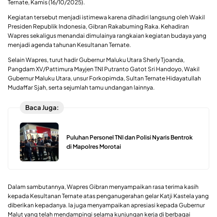
Ternate, Kamis (16/10/2025).
Kegiatan tersebut menjadi istimewa karena dihadiri langsung oleh Wakil
Presiden Republik Indonesia, Gibran Rakabuming Raka. Kehadiran
Wapres sekaligus menandai dimulainya rangkaian kegiatan budaya yang
menjadi agenda tahunan Kesultanan Ternate.
Selain Wapres, turut hadir Gubernur Maluku Utara Sherly Tjoanda,
Pangdam XV/Pattimura Mayjen TNI Putranto Gatot Sri Handoyo, Wakil
Gubernur Maluku Utara, unsur Forkopimda, Sultan Ternate Hidayatullah
Mudaffar Sjah, serta sejumlah tamu undangan lainnya.
Baca Juga:
Puluhan Personel TNI dan Polisi Nyaris Bentrok
di Mapolres Morotai
Dalam sambutannya, Wapres Gibran menyampaikan rasa terima kasih
kepada Kesultanan Ternate atas penganugerahan gelar Katji Kastela yang
diberikan kepadanya. Ia juga menyampaikan apresiasi kepada Gubernur
Malut yang telah mendampingi selama kunjungan kerja di berbagai