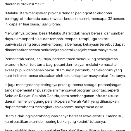
daerah di provinsi Malut.
“Maluku Utara merupakan provinsi dengan peningkatan ekonomi
tertinggi di Indonesia pada triwulan kedua tahun ini, mencapai 32 persen.
Ini capaian luar biasa,” ujar Gibran.
Menurutnya, potensi besar Maluku Utara tidak hanya berasal dari sumber
daya alam seperti nikel dan rempah-rempah, tetapi juga sektor
pariwisata yang terus berkembang. Ia berharap kekayaan tersebut dapat
dimanfaatkan secara berkelanjutan demi kesejahteraan masyarakat.
Pemerintah pusat, lanjutnya, berkomitmen mendukung peningkatan
ekonomi lokal, terutama bagi petani dan nelayan melalui kemudahan
akses pupuk dan bahan bakar. “Kami ingin pertumbuhan ekonomi yang
kuat ini benar-benar dirasakan oleh seluruh lapisan masyarakat,” katanya.
Ia juga menegaskan pentingnya peran gubernur sebagai perpanjangan
tangan pemerintah pusat dalam mengawal program prioritas, seperti
Sekolah Rakyat, Sekolah Garuda, serta pembangunan infrastruktur di
daerah. ia menyinggung peran Koperasi Merah Putih yang diharapkan
dapat membantu meningkatkan ekonomi masyarakat desa.
“Kami tidak ingin pembangunan hanya bersifat Jawa-sentris. Karena itu,
kami pastikan akan lebih sering berkunjung ke sini,” tutupnya.
Acara diakhiri dengan pemukulan Tiva oleh Wapres Gibran bersama unsur