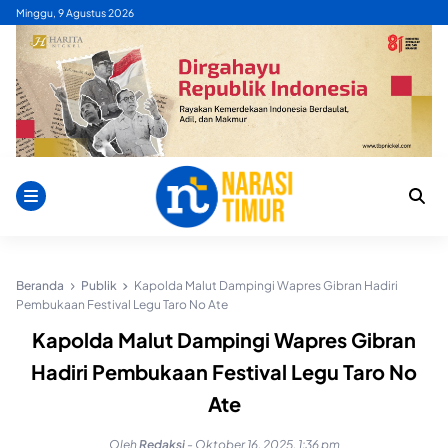
Skip
Minggu, 9 Agustus 2026
to
content
Beranda
Publik
Kapolda Malut Dampingi Wapres Gibran Hadiri
Pembukaan Festival Legu Taro No Ate
Kapolda Malut Dampingi Wapres Gibran
Hadiri Pembukaan Festival Legu Taro No
Ate
Oleh
Redaksi
-
Oktober 16, 2025, 1:36 pm