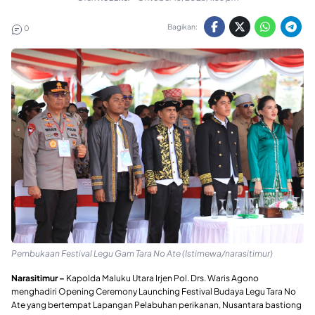
Bagikan:
0
Pembukaan Festival Legu Gam Tara No Ate (Istimewa/narasitimur)
Narasitimur –
Kapolda Maluku Utara Irjen Pol. Drs. Waris Agono
menghadiri Opening Ceremony Launching Festival Budaya Legu Tara No
Ate yang bertempat Lapangan Pelabuhan perikanan, Nusantara bastiong