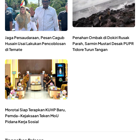
Jaga Persaudaraan, Pesan Cagub
Penahan Ombak di Dokiri Rusak
Husain Usai Lakukan Pencoblosan
Parah, Sarmin Mustari Desak PUPR
di Ternate
Tidore Turun Tangan
Morotai Siap Terapkan KUHP Baru,
Pemda–Kejaksaan Teken MoU
Pidana Kerja Sosial