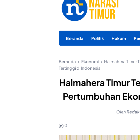
Beranda
Politik
Hukum
Pe
Beranda
Ekonomi
Halmahera Timur 
Tertinggi di Indonesia
Halmahera Timur Te
Pertumbuhan Ekono
Oleh
Redak
0