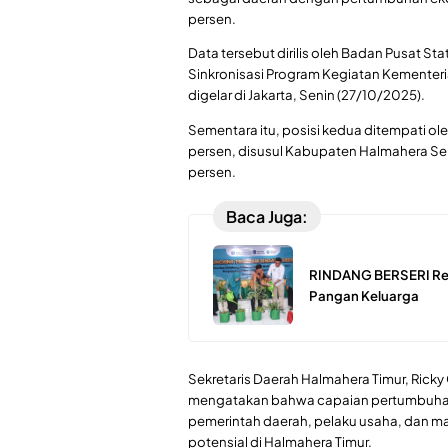
persen.
Data tersebut dirilis oleh Badan Pusat St
Sinkronisasi Program Kegiatan Kemente
digelar di Jakarta, Senin (27/10/2025).
Sementara itu, posisi kedua ditempati 
persen, disusul Kabupaten Halmahera Se
persen.
Baca Juga:
RINDANG BERSERI Res
Pangan Keluarga
Sekretaris Daerah Halmahera Timur, Ricky 
mengatakan bahwa capaian pertumbuhan 
pemerintah daerah, pelaku usaha, dan 
potensial di Halmahera Timur.