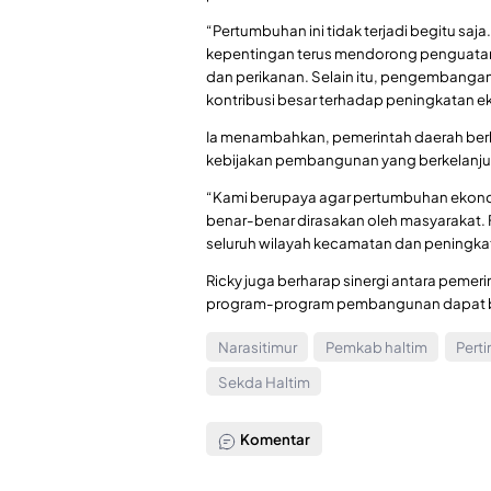
“Pertumbuhan ini tidak terjadi begitu sa
kepentingan terus mendorong penguatan
dan perikanan. Selain itu, pengembangan 
kontribusi besar terhadap peningkatan ek
Ia menambahkan, pemerintah daerah berko
kebijakan pembangunan yang berkelanjuta
“Kami berupaya agar pertumbuhan ekonomi i
benar-benar dirasakan oleh masyarakat
seluruh wilayah kecamatan dan peningkat
Ricky juga berharap sinergi antara pemer
program-program pembangunan dapat berja
Narasitimur
Pemkab haltim
Pert
Sekda Haltim
Komentar