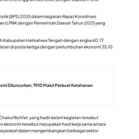
atistik (BPS) 2025 dalam kegiatan Rapat Koordinasi
rian/LPNK dengan Pemerintah Daerah Tahun 2025 yang
oleh Kabupaten Halmahera Tengah dengan angka 60,77
latan di posisi ketiga dengan pertumbuhan ekonomi 35,10
mi Diluncurkan, TPID Malut Perkuat Ketahanan
Chairul Richfat, yang hadir dalam kegiatan tersebut
ekonomi tersebut merupakan hasil kerja sama antara
masyarakat dalam mengembangkan berbagai sektor