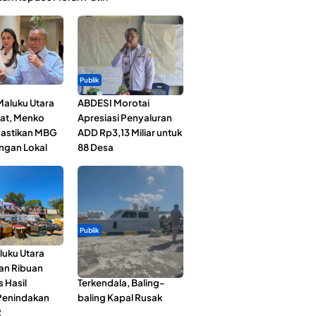
Publik
Maluku Utara
ABDESI Morotai
at, Menko
Apresiasi Penyaluran
astikan MBG
ADD Rp3,13 Miliar untuk
ngan Lokal
88 Desa
Publik
luku Utara
Pelayaran Perdana KM
an Ribuan
Dodola Express
s Hasil
Terkendala, Baling-
Penindakan
baling Kapal Rusak
2