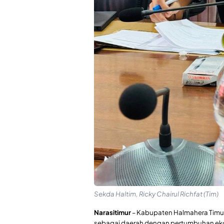
Sekda Haltim, Ricky Chairul Richfat (Tim)
Narasitimur
– Kabupaten Halmahera Timur
sebagai daerah dengan pertumbuhan ekon