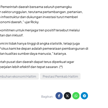
ja. Pemerintah daerah bersama seluruh pemangku
 sektor unggulan, terutama pertambangan, pertanian,
infrastruktur dan dukungan investasi turut memberi
onomi daerah,” ujar Ricky.
mitmen untuk menjaga tren positif tersebut melalui
n dan inklusif.
ni tidak hanya tinggi di angka statistik, tetapi juga
. Fokus kami ke depan adalah pemerataan pembangunan di
an kualitas sumber daya manusia,” katanya.
intah pusat dan daerah dapat terus diperkuat agar
lan lebih efektif dan tepat sasaran. (*)
imbuhan ekonomi Haltim
Prestasi Pemkab Haltim
Bagikan: