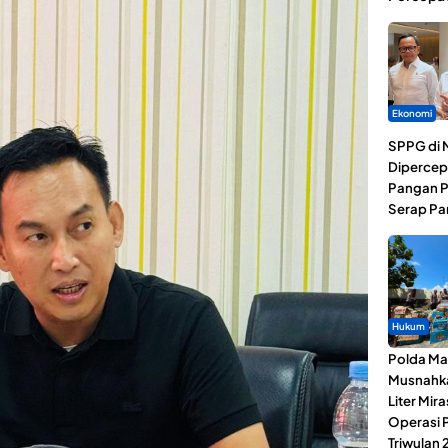
Ekonomi
SPPG di 
Dipercep
Pangan P
Serap Pa
Hukum
Polda Ma
Musnahk
Liter Mira
Operasi 
Triwulan 