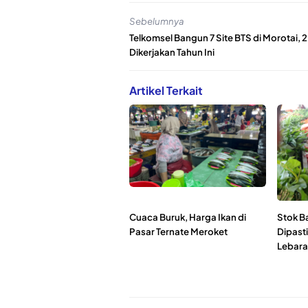
Sebelumnya
Telkomsel Bangun 7 Site BTS di Morotai, 
Dikerjakan Tahun Ini
Artikel Terkait
Cuaca Buruk, Harga Ikan di
Stok Ba
Pasar Ternate Meroket
Dipast
Lebar