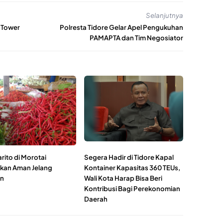
Selanjutnya
2 Tower
Polresta Tidore Gelar Apel Pengukuhan
PAMAPTA dan Tim Negosiator
rito di Morotai
Segera Hadir di Tidore Kapal
ikan Aman Jelang
Kontainer Kapasitas 360 TEUs,
an
Wali Kota Harap Bisa Beri
Kontribusi Bagi Perekonomian
Daerah