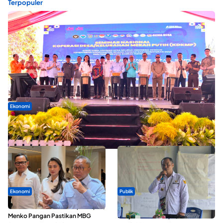
Terpopuler
Ekonomi
Seminar di Ternate, Mendes Perkuat Sinergi Percepatan
Kopdes Merah Putih
Ekonomi
Publik
SPPG di Maluku Utara Dipercepat,
ABDESI Morotai Apresiasi
Menko Pangan Pastikan MBG
Penyaluran ADD Rp3,13 Miliar