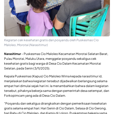
Kegiatan cek kesehatan gratis dan posyandu oleh Puskesmas Cio
Maloleo, Morotai (Narasitimur)
Narasitimur
– Puskesmas Cio Maloleo Kecamatan Morotai Selatan Barat,
Pulau Morotai, Maluku Utara, menggelar posyandu sekaligus cek
kesehatan gratis bagi warga di Desa Cio Dalam Kecamatan Morotai
Selatan, pada Senin (3/11/2025).
Kepala Puskesmas (Kapus) Cio Maloleo Wirna kepada narasitimur id,
menjelaskan bahwa kegiatan tersebut dijadwalkan berlangsung selama
empat hari dimulai sejak hari ini. Ia menambahkan bahwa dalam kegiatan
tersebut, pihaknya bekerja sama dengan pemerintah desa setempat, dan
Forkopimcam yang ada di Desa Cio Dalam.
“Posyandu dan sekaligus dirangkaikan dengan pemeriksaan kesehatan
gratis selama empat hari. Hari Senin di Cio Dalam, Selasa di Cio Gerong,
hari Rabu di Cio Maloleo, dan Kamis di Loloro. Puskemmas bekerja sama