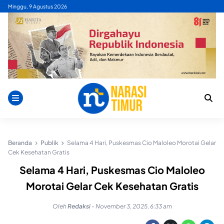
Skip
Minggu, 9 Agustus 2026
to
content
Beranda
Publik
Selama 4 Hari, Puskesmas Cio Maloleo Morotai Gelar
Cek Kesehatan Gratis
Selama 4 Hari, Puskesmas Cio Maloleo
Morotai Gelar Cek Kesehatan Gratis
Oleh
Redaksi
-
November 3, 2025, 6:33 am