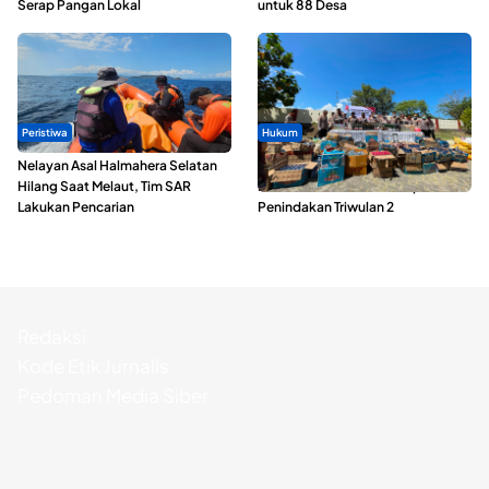
Serap Pangan Lokal
untuk 88 Desa
Peristiwa
Hukum
Nelayan Asal Halmahera Selatan
Polda Maluku Utara Musnahkan
Hilang Saat Melaut, Tim SAR
Ribuan Liter Miras Hasil Operasi
Lakukan Pencarian
Penindakan Triwulan 2
Redaksi
Kode Etik Jurnalis
Pedoman Media Siber