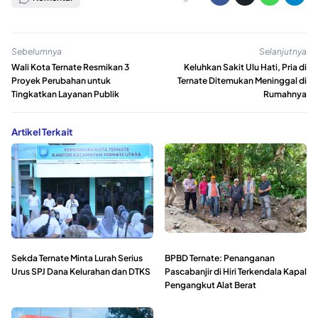
Sebelumnya
Selanjutnya
Wali Kota Ternate Resmikan 3
Keluhkan Sakit Ulu Hati, Pria di
Proyek Perubahan untuk
Ternate Ditemukan Meninggal di
Tingkatkan Layanan Publik
Rumahnya
Artikel Terkait
Sekda Ternate Minta Lurah Serius
BPBD Ternate: Penanganan
Urus SPJ Dana Kelurahan dan DTKS
Pascabanjir di Hiri Terkendala Kapal
Pengangkut Alat Berat