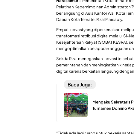
Narasitimur –
Pemerintah Kota Ternate r
Pelatihan Kepemimpinan Administrator (PK
berlangsung di Aula Kantor Wali Kota Tern
Daerah Kota Ternate, Rizal Marsaoly.
Empat inovasi yang diperkenalkan meliput
transformasi retribusi digital melalui Si-
Kesejahteraan Rakyat (SOBAT KESRA), se
mengoptimalkan pelaporan anggaran da
Sekda Rizal menegaskan inovasi tersebut
pemerintahan dan meningkatkan kinerja pe
digital karena berkaitan langsung denga
Baca Juga:
Mengaku Sekretaris P
Turnamen Domino Ake
“Tidak ada lagi ruang untuk bekerja sant