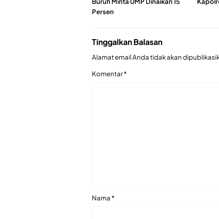
Buruh Minta UMP Dinaikan 15
Kapolr
Persen
Tinggalkan Balasan
Alamat email Anda tidak akan dipublikasi
Komentar
*
Nama
*