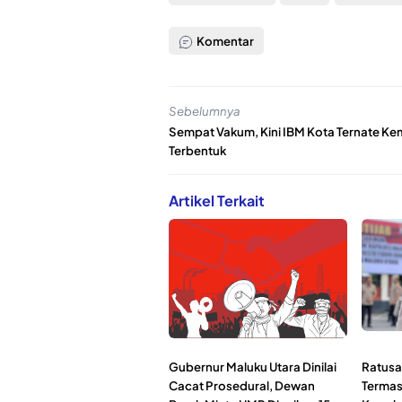
Komentar
Sebelumnya
Sempat Vakum, Kini IBM Kota Ternate Ke
Terbentuk
Artikel Terkait
Gubernur Maluku Utara Dinilai
Ratusan
Cacat Prosedural, Dewan
Termas