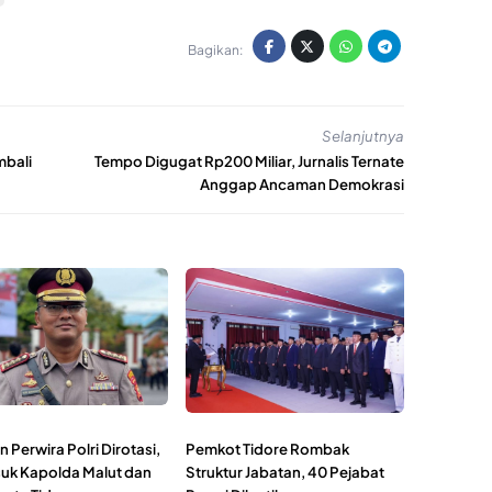
Bagikan:
Selanjutnya
mbali
Tempo Digugat Rp200 Miliar, Jurnalis Ternate
Anggap Ancaman Demokrasi
 Perwira Polri Dirotasi,
Pemkot Tidore Rombak
uk Kapolda Malut dan
Struktur Jabatan, 40 Pejabat