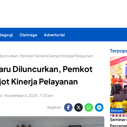
dagogi
Olahraga
Advertorial
Terpopu
iluncurkan, Pemkot Ternate Genjot Kinerja Pelayanan
aru Diluncurkan, Pemkot
ot Kinerja Pelayanan
i
-
November 4, 2025, 7:33 am
Bagikan:
Ekonomi
Seminar 
Percepat