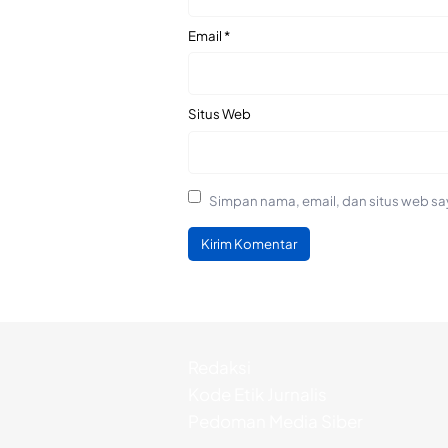
Email
*
Situs Web
Simpan nama, email, dan situs web sa
Redaksi
Kode Etik Jurnalis
Pedoman Media Siber