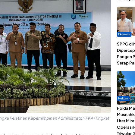
Ekonomi
SPPG di 
Dipercep
Pangan P
Serap Pa
Hukum
Polda Ma
Musnahk
ngka Pelatihan Kepemimpinan Administrator (PKA) Tingkat
Liter Mira
Operasi 
Triwulan 