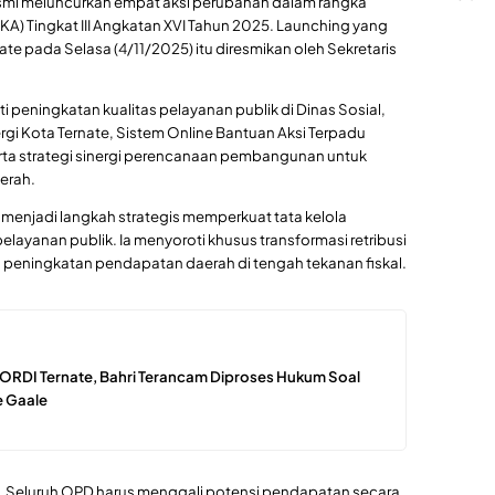
esmi meluncurkan empat aksi perubahan dalam rangka
A) Tingkat III Angkatan XVI Tahun 2025. Launching yang
ate pada Selasa (4/11/2025) itu diresmikan oleh Sekretaris
i peningkatan kualitas pelayanan publik di Dinas Sosial,
Nergi Kota Ternate, Sistem Online Bantuan Aksi Terpadu
rta strategi sinergi perencanaan pembangunan untuk
erah.
 menjadi langkah strategis memperkuat tata kelola
layanan publik. Ia menyoroti khusus transformasi retribusi
n peningkatan pendapatan daerah di tengah tekanan fiskal.
ORDI Ternate, Bahri Terancam Diproses Hukum Soal
 Gaale
ai. Seluruh OPD harus menggali potensi pendapatan secara