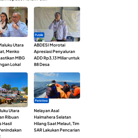
Publik
Maluku Utara
ABDESI Morotai
at, Menko
Apresiasi Penyaluran
astikan MBG
ADD Rp3,13 Miliar untuk
ngan Lokal
88 Desa
Peristiwa
luku Utara
Nelayan Asal
an Ribuan
Halmahera Selatan
s Hasil
Hilang Saat Melaut, Tim
Penindakan
SAR Lakukan Pencarian
2