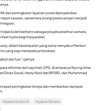
asnya.
A dan peningkatan layanan sosial diproyeksikan
tepat sasaran, sementara sinergi perencanaan menjadi
rintegrasi.
 tidak boleh berhenti sebagai proyek pelatihan semata,
nfaat nyata bagi masyarakat.
rsaoly, dalam kesempatan yang sama menyebut Pemkot
rator yang siap memperkuat birokrasi.
abat dari luar,”ujarnya.
 para reformer dari sejumlah OPD, di antaranya Nyong Umar
dari Dinas Sosial, Hesty Nasir dari BP2RD, dan Muhammad
ercepat peningkatan kinerja dan memberikan dampak
*)
Pejabat Eselon III
Pejabat Ternate