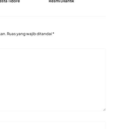
esta Tidore
Resmi Dilantik
kan.
Ruas yang wajib ditandai
*