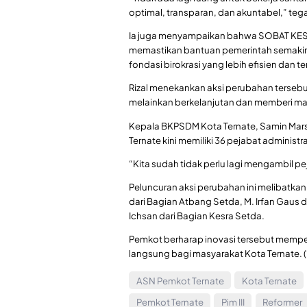
optimal, transparan, dan akuntabel,” teg
Ia juga menyampaikan bahwa SOBAT KESR
memastikan bantuan pemerintah semakin 
fondasi birokrasi yang lebih efisien dan te
Rizal menekankan aksi perubahan tersebut
melainkan berkelanjutan dan memberi ma
Kepala BKPSDM Kota Ternate, Samin Ma
Ternate kini memiliki 36 pejabat administ
“Kita sudah tidak perlu lagi mengambil pej
Peluncuran aksi perubahan ini melibatkan
dari Bagian Atbang Setda, M. Irfan Gaus 
Ichsan dari Bagian Kesra Setda.
Pemkot berharap inovasi tersebut memp
langsung bagi masyarakat Kota Ternate. (
ASN Pemkot Ternate
Kota Ternate
Pemkot Ternate
Pim III
Reformer