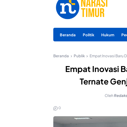
Beranda
Politik
Hukum
Pe
Beranda
Publik
Empat Inovasi Baru D
Empat Inovasi B
Ternate Genj
Oleh
Redaks
0