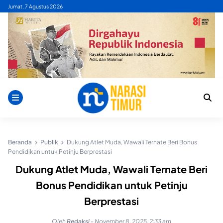
Skip
Jumat, 7 Agustus 2026
to
content
Beranda
Publik
Dukung Atlet Muda, Wawali Ternate Beri Bonus
Pendidikan untuk Petinju Berprestasi
Dukung Atlet Muda, Wawali Ternate Beri
Bonus Pendidikan untuk Petinju
Berprestasi
Oleh
Redaksi
-
November 8, 2025, 2:33 am