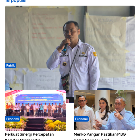
Terpopuler
Publik
ABDESI Morotai Apresiasi Penyaluran ADD Rp3,13 Miliar untuk
88 Desa
Ekonomi
Ekonomi
Seminar di Ternate, Mendes
SPPG di Maluku Utara Dipercepat,
Perkuat Sinergi Percepatan
Menko Pangan Pastikan MBG