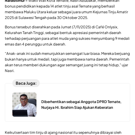
Narasitimur –
Wakil Wali Kota Ternate,
Nasri Abubakar
, memberikan
bonus pendidikan
kepada 14 atlet tinju asal Ternate yang berhasil
membawa Maluku Utara keluar sebagai
juara umum Kejurnas Tinju Amatir
2025
di Sulawesi Tengah pada
30 Oktober 2025
.
Bonus tersebut diserahkan pada
Jumat (7/11/2025)
di
Café Onlysix
,
Kelurahan Tanah Tinggi, sebagai bentuk apresiasi pemerintah daerah
terhadap perjuangan para atlet muda yang sukses menyumbang
9 medali
emas dan 4 perunggu
untuk daerah.
“Anak-anak ini sudah menunjukkan semangat luar biasa. Mereka berjuang
bukan hanya untuk medali, tapi juga membawa nama daerah. Pemerintah
akan terus memberi dukungan agar semangat juang ini tetap hidup,” ujar
Nasri.
Baca Juga:
Diberhentikan sebagai Anggota DPRD Ternate,
Nurjaya Hi. Ibrahim Siap Ajukan Keberatan
Keikutsertaan tim tinju di ajang nasional itu sepenuhnya dibiayai oleh