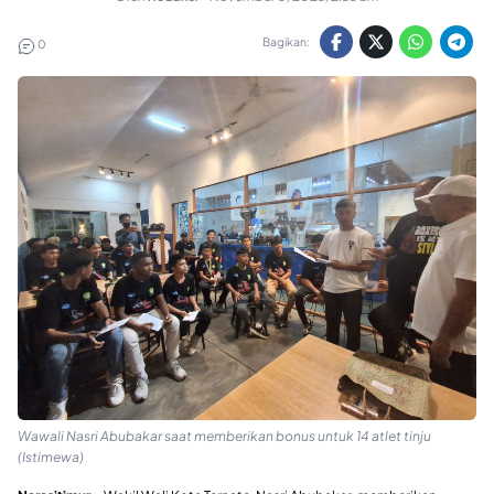
Bagikan:
0
Wawali Nasri Abubakar saat memberikan bonus untuk 14 atlet tinju
(Istimewa)