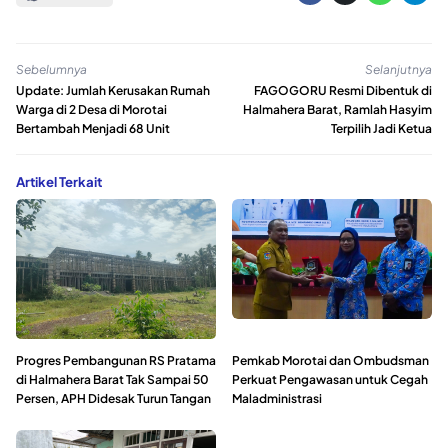
Sebelumnya
Selanjutnya
Update: Jumlah Kerusakan Rumah
FAGOGORU Resmi Dibentuk di
Warga di 2 Desa di Morotai
Halmahera Barat, Ramlah Hasyim
Bertambah Menjadi 68 Unit
Terpilih Jadi Ketua
Artikel Terkait
Progres Pembangunan RS Pratama
Pemkab Morotai dan Ombudsman
di Halmahera Barat Tak Sampai 50
Perkuat Pengawasan untuk Cegah
Persen, APH Didesak Turun Tangan
Maladministrasi