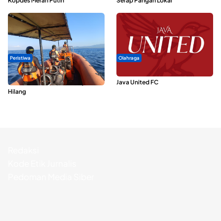
Kopdes Merah Putih
Serap Pangan Lokal
Peristiwa
Olahraga
Dua Longboat Bertabrakan di
Dari Malut United Berubah Jadi
Perairan Taliabu, Satu Nelayan
Java United FC
Hilang
Redaksi
Kode Etik Jurnalis
Pedoman Media Siber