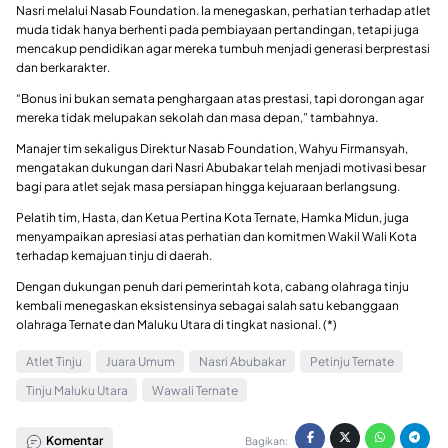
Nasri melalui
Nasab Foundation
. Ia menegaskan, perhatian terhadap atlet
muda tidak hanya berhenti pada pembiayaan pertandingan, tetapi juga
mencakup pendidikan agar mereka tumbuh menjadi generasi berprestasi
dan berkarakter.
“Bonus ini bukan semata penghargaan atas prestasi, tapi dorongan agar
mereka tidak melupakan sekolah dan masa depan,” tambahnya.
Manajer tim sekaligus Direktur Nasab Foundation,
Wahyu Firmansyah
,
mengatakan dukungan dari Nasri Abubakar telah menjadi motivasi besar
bagi para atlet sejak masa persiapan hingga kejuaraan berlangsung.
Pelatih tim,
Hasta
, dan
Ketua Pertina Kota Ternate, Hamka Midun
, juga
menyampaikan apresiasi atas perhatian dan komitmen Wakil Wali Kota
terhadap kemajuan tinju di daerah.
Dengan dukungan penuh dari pemerintah kota, cabang olahraga tinju
kembali menegaskan eksistensinya sebagai salah satu kebanggaan
olahraga Ternate dan Maluku Utara di tingkat nasional. (*)
Atlet Tinju
Juara Umum
Nasri Abubakar
Petinju Ternate
Tinju Maluku Utara
Wawali Ternate
Komentar
Bagikan: