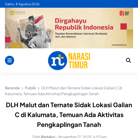
Skip
Sabtu, 8 Agustus 2026
to
content
Beranda
Publik
DLH Malut dan Ternate Sidak Lokasi Galian C di
Kalumata, Temuan Ada Aktivitas Pengkaplingan Tanah
DLH Malut dan Ternate Sidak Lokasi Galian
C di Kalumata, Temuan Ada Aktivitas
Pengkaplingan Tanah
Oleh
Redaksi
-
November 12, 2025, 6:53 am