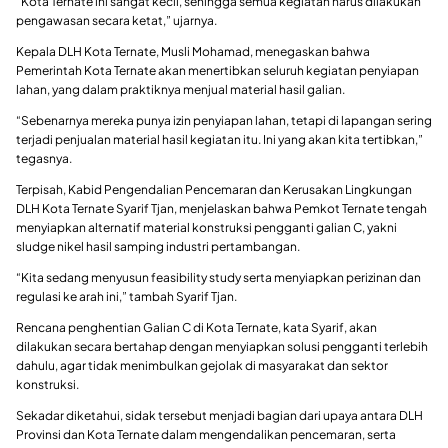
“Kota Ternate ini sangat kecil, sehingga semua kegiatan harus dilakukan
pengawasan secara ketat,” ujarnya.
Kepala DLH Kota Ternate, Musli Mohamad, menegaskan bahwa
Pemerintah Kota Ternate akan menertibkan seluruh kegiatan penyiapan
lahan, yang dalam praktiknya menjual material hasil galian.
“Sebenarnya mereka punya izin penyiapan lahan, tetapi di lapangan sering
terjadi penjualan material hasil kegiatan itu. Ini yang akan kita tertibkan,”
tegasnya.
Terpisah, Kabid Pengendalian Pencemaran dan Kerusakan Lingkungan
DLH Kota Ternate Syarif Tjan, menjelaskan bahwa Pemkot Ternate tengah
menyiapkan alternatif material konstruksi pengganti galian C, yakni
sludge nikel hasil samping industri pertambangan.
“Kita sedang menyusun feasibility study serta menyiapkan perizinan dan
regulasi ke arah ini,” tambah Syarif Tjan.
Rencana penghentian Galian C di Kota Ternate, kata Syarif, akan
dilakukan secara bertahap dengan menyiapkan solusi pengganti terlebih
dahulu, agar tidak menimbulkan gejolak di masyarakat dan sektor
konstruksi.
Sekadar diketahui, sidak tersebut menjadi bagian dari upaya antara DLH
Provinsi dan Kota Ternate dalam mengendalikan pencemaran, serta