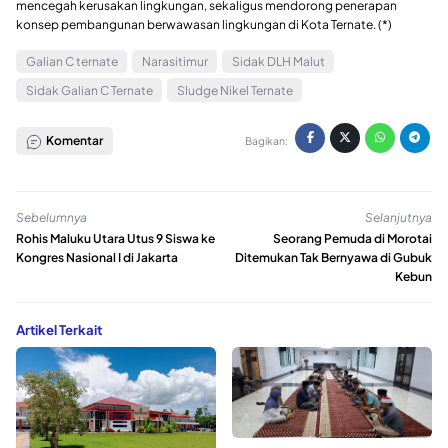
mencegah kerusakan lingkungan, sekaligus mendorong penerapan
konsep pembangunan berwawasan lingkungan di Kota Ternate. (*)
Galian C ternate
Narasitimur
Sidak DLH Malut
Sidak Galian C Ternate
Sludge Nikel Ternate
Komentar
Bagikan:
Sebelumnya
Selanjutnya
Rohis Maluku Utara Utus 9 Siswa ke
Seorang Pemuda di Morotai
Kongres Nasional I di Jakarta
Ditemukan Tak Bernyawa di Gubuk
Kebun
Artikel Terkait