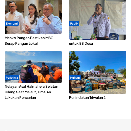
Ekonomi
Publik
SPPG di Maluku Utara Dipercepat,
ABDESI Morotai Apresiasi
Menko Pangan Pastikan MBG
Penyaluran ADD Rp3,13 Miliar
Serap Pangan Lokal
untuk 88 Desa
Peristiwa
Hukum
Nelayan Asal Halmahera Selatan
Polda Maluku Utara Musnahkan
Hilang Saat Melaut, Tim SAR
Ribuan Liter Miras Hasil Operasi
Lakukan Pencarian
Penindakan Triwulan 2