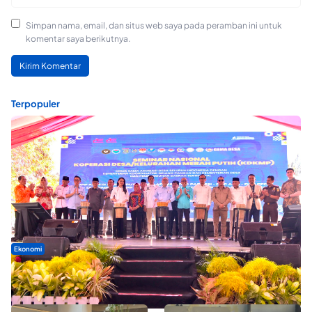
Simpan nama, email, dan situs web saya pada peramban ini untuk
komentar saya berikutnya.
Terpopuler
Ekonomi
Seminar di Ternate, Mendes Perkuat Sinergi Percepatan
Kopdes Merah Putih