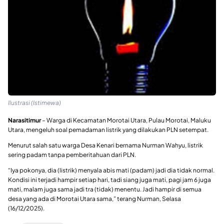
Ilustrasi (Istimewa)
Narasitimur
– Warga di Kecamatan Morotai Utara, Pulau Morotai, Maluku
Utara, mengeluh soal pemadaman listrik yang dilakukan PLN setempat.
Menurut salah satu warga Desa Kenari bernama Nurman Wahyu, listrik
sering padam tanpa pemberitahuan dari PLN.
“Iya pokonya, dia (listrik) menyala abis mati (padam) jadi dia tidak normal.
Kondisi ini terjadi hampir setiap hari, tadi siang juga mati, pagi jam 6 juga
mati, malam juga sama jadi tra (tidak) menentu. Jadi hampir di semua
desa yang ada di Morotai Utara sama,” terang Nurman, Selasa
(16/12/2025).