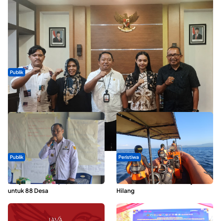
Publik
Dua Talenta Muda Ternate Wakili Maluku Utara di Gita Bahana
Nusantara 2026
Publik
Peristiwa
ABDESI Morotai Apresiasi
Dua Longboat Bertabrakan di
Penyaluran ADD Rp3,13 Miliar
Perairan Taliabu, Satu Nelayan
untuk 88 Desa
Hilang