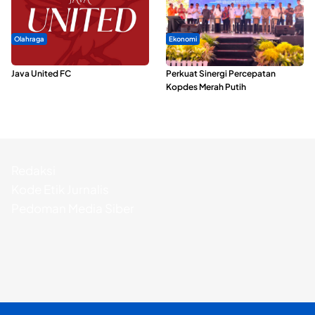
Olahraga
Ekonomi
Dari Malut United Berubah Jadi
Seminar di Ternate, Mendes
Java United FC
Perkuat Sinergi Percepatan
Kopdes Merah Putih
Redaksi
Kode Etik Jurnalis
Pedoman Media Siber