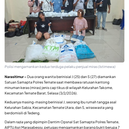
Polisi mengamankan kedua terduga pelaku penjual miras (Istimewa)
Narasitimur –
Dua orang wanita berinisial J (25) dan S (27) diamankan
Satuan Samapta Polres Ternate saat membawa ratusan kantong
minuman keras (miras) jenis cap tikus di wilayah Kelurahan Takome,
Kecamatan Ternate Barat, Selasa (3/2/2026).
Keduanya masing-masing berinisial J, seorang ibu rumah tangga asal
Kelurahan Sabia, Kecamatan Ternate Utara, dan S, wiraswasta yang
berdomisili di Tedeng.
Dalam razia yang dipimpin Dantim Opsnal Sat Samapta Polres Ternate,
AIPTU Asri Marasabessy, petugas mengamankan barang bukti berupa 7