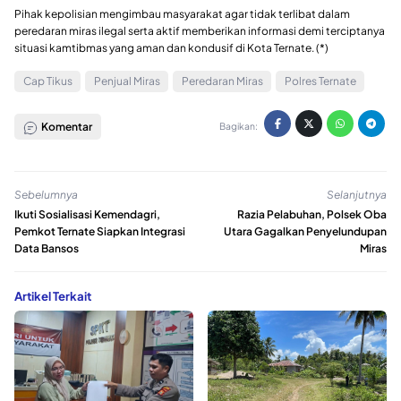
Pihak kepolisian mengimbau masyarakat agar tidak terlibat dalam
peredaran miras ilegal serta aktif memberikan informasi demi terciptanya
situasi kamtibmas yang aman dan kondusif di Kota Ternate. (*)
Cap Tikus
Penjual Miras
Peredaran Miras
Polres Ternate
Komentar
Bagikan:
Sebelumnya
Selanjutnya
Ikuti Sosialisasi Kemendagri,
Razia Pelabuhan, Polsek Oba
Pemkot Ternate Siapkan Integrasi
Utara Gagalkan Penyelundupan
Data Bansos
Miras
Artikel Terkait