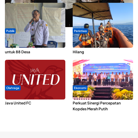
Publik
Peristiwa
ABDESI Morotai Apresiasi
Dua Longboat Bertabrakan di
Penyaluran ADD Rp3,13 Miliar
Perairan Taliabu, Satu Nelayan
untuk 88 Desa
Hilang
Olahraga
Ekonomi
Dari Malut United Berubah Jadi
Seminar di Ternate, Mendes
Java United FC
Perkuat Sinergi Percepatan
Kopdes Merah Putih