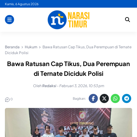
Skip
Kamis, 6 Agustus 2026
to
content
Beranda
Hukum
Bawa Ratusan Cap Tikus, Dua Perempuan di Ternate
Diciduk Polisi
Bawa Ratusan Cap Tikus, Dua Perempuan
di Ternate Diciduk Polisi
Oleh
Redaksi
-
Februari 3, 2026, 10:53 pm
Bagikan:
0