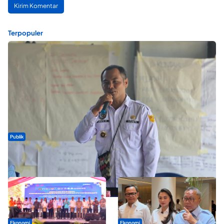
Terpopuler
Publik
ABDESI Morotai Apresiasi Penyaluran ADD Rp3,13 Miliar untuk
88 Desa
Ekonomi
Ekonomi