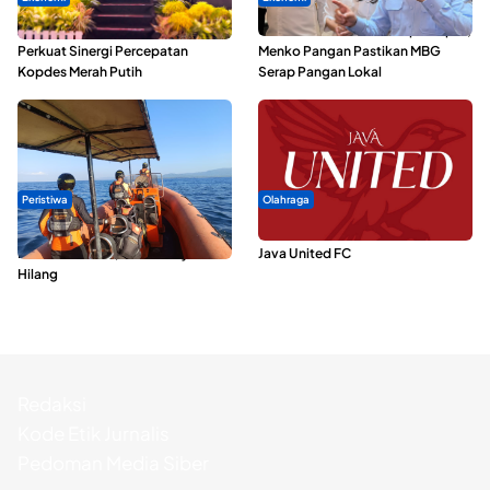
Seminar di Ternate, Mendes
SPPG di Maluku Utara Dipercepat,
Perkuat Sinergi Percepatan
Menko Pangan Pastikan MBG
Kopdes Merah Putih
Serap Pangan Lokal
Peristiwa
Olahraga
Dua Longboat Bertabrakan di
Dari Malut United Berubah Jadi
Perairan Taliabu, Satu Nelayan
Java United FC
Hilang
Redaksi
Kode Etik Jurnalis
Pedoman Media Siber