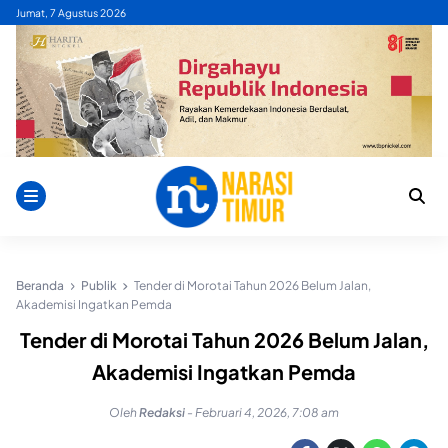
Skip
Jumat, 7 Agustus 2026
to
content
Beranda
Publik
Tender di Morotai Tahun 2026 Belum Jalan,
Akademisi Ingatkan Pemda
Tender di Morotai Tahun 2026 Belum Jalan,
Akademisi Ingatkan Pemda
Oleh
Redaksi
-
Februari 4, 2026, 7:08 am