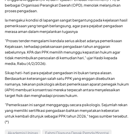
berbagai Organisasi Perangkat Daerah (OPD), menolak melanjutkan
proses pengadaan.
Ia mengakui kondisi di lapangan sangat bergantung pada kejelasan hasil
pemeriksaan yang tengah berlangsung, agar para pejabat pengadaan
merasa aman dalam menjalankan tugasnya
​”Proses tender mengalami kendala serius akibat adanya pemeriksaan
Kejaksaan, terhadap pelaksanaan pengadaan tahun anggaran
sebelumnya. KPA dan PPK memilih menunggu kepastian hukum agar
tidak menimbulkan persoalan di kemudian hari,” ujar Hasbi kepada
media, Rabu (4/2/2026).
​Sikap hati-hati para pejabat pengadaan ini bukan tanpa alasan.
Berdasarkan keterangan salah satu PPK yang enggan disebutkan
namanya, tekanan psikologis akibat pemeriksaan aparat penegak hukum
(APH) membuat konsentrasi mereka terpecah antara menyelesaikan
target fisik dan menghadapi proses hukum.
​”Pemeriksaan ini sangat mengganggu secara psikologis. Sejumlah rekan
yang memiliki sertifikasi pengadaan bahkan menyatakan keberatan
untuk kembali ditunjuk sebagai PPK tahun 2026,” tegas sumber tersebut.
(*)
Akademisi Unipas
Fahmi Djaguna Desak Pemda Morotai