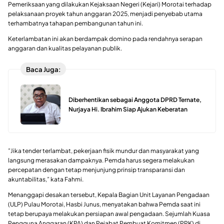
Pemeriksaan yang dilakukan Kejaksaan Negeri (Kejari) Morotai terhadap
pelaksanaan proyek tahun anggaran 2025, menjadi penyebab utama
terhambatnya tahapan pembangunan tahun ini.
Keterlambatan ini akan berdampak domino pada rendahnya serapan
anggaran dan kualitas pelayanan publik.
Baca Juga:
Diberhentikan sebagai Anggota DPRD Ternate,
Nurjaya Hi. Ibrahim Siap Ajukan Keberatan
​”Jika tender terlambat, pekerjaan fisik mundur dan masyarakat yang
langsung merasakan dampaknya. Pemda harus segera melakukan
percepatan dengan tetap menjunjung prinsip transparansi dan
akuntabilitas,” kata Fahmi.
​Menanggapi desakan tersebut, Kepala Bagian Unit Layanan Pengadaan
(ULP) Pulau Morotai, Hasbi Junus, menyatakan bahwa Pemda saat ini
tetap berupaya melakukan persiapan awal pengadaan. Sejumlah Kuasa
Pengguna Anggaran (KPA) dan Pejabat Pembuat Komitmen (PPK) di