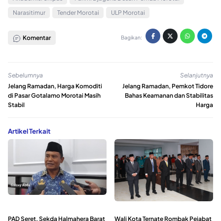
Narasitimur
Tender Morotai
ULP Morotai
Komentar
Bagikan:
Sebelumnya
Selanjutnya
Jelang Ramadan, Harga Komoditi
Jelang Ramadan, Pemkot Tidore
di Pasar Gotalamo Morotai Masih
Bahas Keamanan dan Stabilitas
Stabil
Harga
Artikel Terkait
PAD Seret, Sekda Halmahera Barat
Wali Kota Ternate Rombak Pejabat