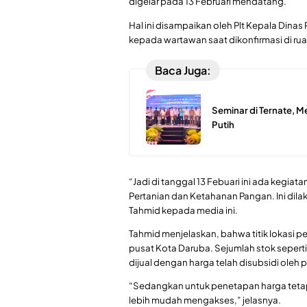
digelar pada 13 Februari mendatang.
Hal ini disampaikan oleh Plt Kepala Dina
kepada wartawan saat dikonfirmasi di ru
Baca Juga:
Seminar di Ternate, 
Putih
“Jadi di tanggal 13 Febuari ini ada kegi
Pertanian dan Ketahanan Pangan. Ini dila
Tahmid kepada media ini.
Tahmid menjelaskan, bahwa titik lokasi p
pusat Kota Daruba. Sejumlah stok sepert
dijual dengan harga telah disubsidi oleh
“Sedangkan untuk penetapan harga tetap 
lebih mudah mengakses,” jelasnya.