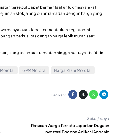
egiatan tersebut dapat bermanfaat untuk masyarakat
umlah stok jelang bulan ramadan dengan harga yang
bahwa masyarakat dapat memanfatkan kegiatan ini.
angan berkualitas dengan harga lebih murah saat
jelang bulan suci ramadan hingga hari raya idulfitri ini,
 Morotai
GPM Morotai
Harga Pasar Morotai
Bagikan:
Selanjutnya
Ratusan Warga Ternate Laporkan Dugaan
-
Investasi Bodong Aplikasi Appenic