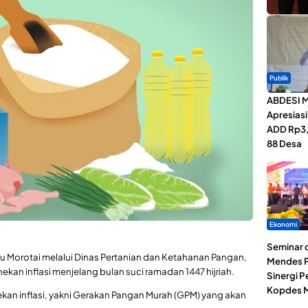
Publik
ABDESI M
Apresias
ADD Rp3,1
88 Desa
Ekonomi
Seminar d
u Morotai melalui Dinas Pertanian dan Ketahanan Pangan,
Mendes P
kan inflasi menjelang bulan suci ramadan 1447 hijriah.
Sinergi 
Kopdes M
an inflasi, yakni Gerakan Pangan Murah (GPM) yang akan