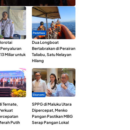
Peristiwa
orotai
Dua Longboat
i Penyaluran
Bertabrakan di Perairan
3 Miliar untuk
Taliabu, Satu Nelayan
Hilang
Ekonomi
i Ternate,
SPPG di Maluku Utara
erkuat
Dipercepat, Menko
Percepatan
Pangan Pastikan MBG
erah Putih
Serap Pangan Lokal