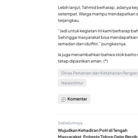
Lebih lanjut, Tahmid berharap, adanya k
setempat. Warga mampu mendapatkan sej
terjangkau.
“Jadi untuk kegiatan ini kami berharap 
Sehingga masyarakat bisa mendapatkan p
ramadan dan idulfitri,” pungkasnya.
Ia juga menambahkan bahwa stok barito men
tetap dipastikan aman. (*)
Dinas Pertanian dan Ketahanan Pangan
Narasitimur
Komentar
Sebelumnya
Wujudkan Kehadiran Polri di Tengah
Masyarakat, Polresta Tidore Gelar Bersih