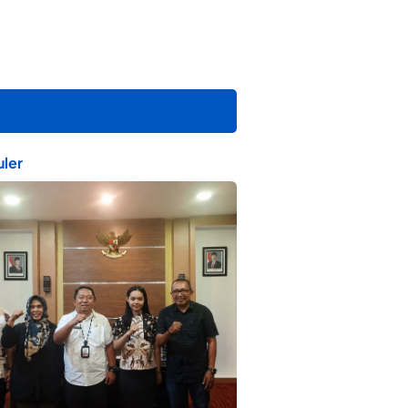
ler
ta Muda Ternate Wakili Maluku Utara di
ana Nusantara 2026