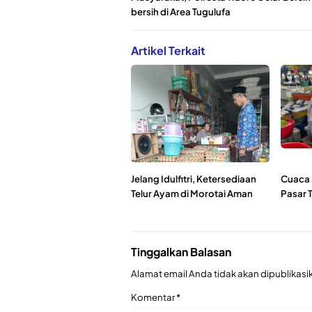
bersih di Area Tugulufa
Artikel Terkait
Jelang Idulfitri, Ketersediaan
Cuaca 
Telur Ayam di Morotai Aman
Pasar 
Tinggalkan Balasan
Alamat email Anda tidak akan dipublikasi
Komentar
*