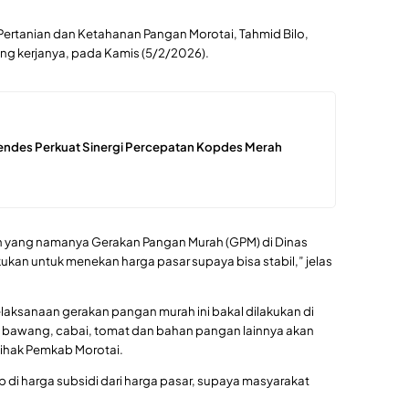
s Pertanian dan Ketahanan Pangan Morotai, Tahmid Bilo,
ang kerjanya, pada Kamis (5/2/2026).
Mendes Perkuat Sinergi Percepatan Kopdes Merah
atan yang namanya Gerakan Pangan Murah (GPM) di Dinas
kukan untuk menekan harga pasar supaya bisa stabil,” jelas
elaksanaan gerakan pangan murah ini bakal dilakukan di
i bawang, cabai, tomat dan bahan pangan lainnya akan
 pihak Pemkab Morotai.
di harga subsidi dari harga pasar, supaya masyarakat