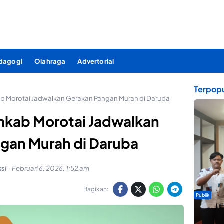
dagogi
Olahraga
Advertorial
Terpopu
ab Morotai Jadwalkan Gerakan Pangan Murah di Daruba
emkab Morotai Jadwalkan
gan Murah di Daruba
si
-
Februari 6, 2026, 1:52 am
Bagikan:
Publik
Dua Talen
Gita Bah