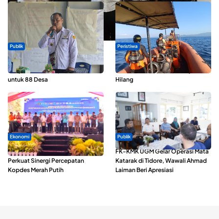
Publik
Peristiwa
ABDESI Morotai Apresiasi
Dua Longboat Bertabrakan di
Penyaluran ADD Rp3,13 Miliar
Perairan Taliabu, Satu Nelayan
untuk 88 Desa
Hilang
Ekonomi
Publik
Seminar di Ternate, Mendes
FK-KMK UGM Gelar Operasi Mata
Perkuat Sinergi Percepatan
Katarak di Tidore, Wawali Ahmad
Kopdes Merah Putih
Laiman Beri Apresiasi