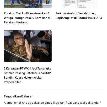
Polairud Maluku Utara Amankan 4
Perkosa Anak di Bawah Umur,
Warga Terduga Pelaku Bom Ikan di
Sopir Angkot di Tidore Masuk DPO
Perairan Jikotamo
2 Karyawan PT WKM Jadi Tersangka
Setelah Pasang Patok di Lahan IUP
Sendiri, Kuasa Hukum Ajukan
Praperadilan
Tinggalkan Balasan
Alamat email Anda tidak akan dipublikasikan.
Ruas yang wajib ditandai
*