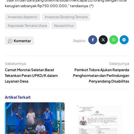
“Saat ini dari data yang diterima sudah mencapai 221 orang dengan total
kerugian sebanyak Rp750.000.000,” tandasnya. (*)
Investasi Appenic
Investasi Bodong Ternate
Kapolsek Ternate Utara
Narasitimur
Komentar
Bagikan:
Sebelumnya
Selanjutnya
Camat Morotai Selatan Barat
Pemkot Tidore Ajukan Ranperda
Tekankan Peran UPKD/K dalam
Penghormatan dan Perlindungan
Layanan Desa
Penyandang Disabilitas
Artikel Terkait