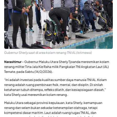
Gubernur Sherly saat di area kolam renang TNI AL (Istimewa)
Narasitimur
– Gubernur Maluku Utara Sherly Tjoanda meresmikan kolam
renang militer Tirta Jala Kie Raha milik Pangkalan TNI Angkatan Laut (AL)
Ternate, pada Sabtu (14/2/2026).
“Ini adalah investasi pada kualitas sumber daya manusia TNI AL. Kolam
renang adalah ruang pembinaan fisik, mental, dan disiplin. Di sinilah
ketahanan tubuh ditempa, refleks dilatih, dan kesiapsiagaan diasah,”
kata Sherly usai meresmikan kolam renang.
Maluku Utara sebagai provinsi kepulauan, kata Sherly, kemampuan
renang dan selam bukan sekadar keterampilan olahraga, tetapi
kompetensi dasar maritim. Laut adalah ruang tugas TNI AL, dan