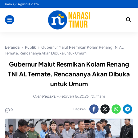
Skip
Kamis, 6 Agustus 2026
to
content
Beranda
Publik
Gubernur Malut Resmikan Kolam Renang TNI AL
Ternate, Rencananya Akan Dibuka untuk Umum
Gubernur Malut Resmikan Kolam Renang
TNI AL Ternate, Rencananya Akan Dibuka
untuk Umum
Oleh
Redaksi
-
Februari 16, 2026, 10:14 am
Bagikan:
0