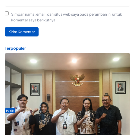
Simpan nama, email, dan situs web saya pada peramban ini untuk
komentar saya berikutnya.
Terpopuler
Publik
Dua Talenta Muda Ternate Wakili Maluku Utara di Gita Bahana
Nusantara 2026