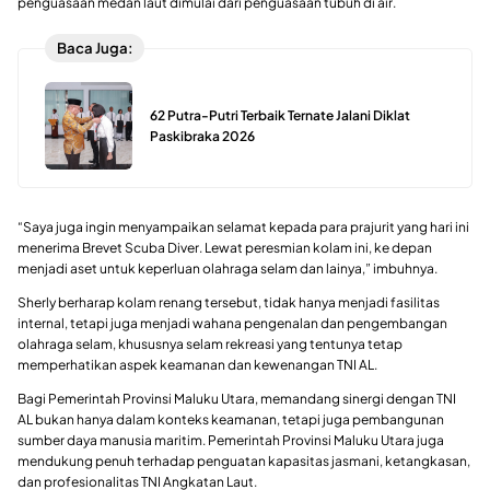
penguasaan medan laut dimulai dari penguasaan tubuh di air.
Baca Juga:
62 Putra-Putri Terbaik Ternate Jalani Diklat
Paskibraka 2026
“Saya juga ingin menyampaikan selamat kepada para prajurit yang hari ini
menerima Brevet Scuba Diver. Lewat peresmian kolam ini, ke depan
menjadi aset untuk keperluan olahraga selam dan lainya,” imbuhnya.
Sherly berharap kolam renang tersebut, tidak hanya menjadi fasilitas
internal, tetapi juga menjadi wahana pengenalan dan pengembangan
olahraga selam, khususnya selam rekreasi yang tentunya tetap
memperhatikan aspek keamanan dan kewenangan TNI AL.
Bagi Pemerintah Provinsi Maluku Utara, memandang sinergi dengan TNI
AL bukan hanya dalam konteks keamanan, tetapi juga pembangunan
sumber daya manusia maritim. Pemerintah Provinsi Maluku Utara juga
mendukung penuh terhadap penguatan kapasitas jasmani, ketangkasan,
dan profesionalitas TNI Angkatan Laut.