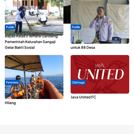
Publik
Publik
Bapas Kelas II Ternate Gandeng
ABDESI Morotai Apresiasi
Pemerintah Kelurahan Sangaji
Penyaluran ADD Rp3,13 Miliar
Gelar Bakti Sosial
untuk 88 Desa
Peristiwa
Olahraga
Dua Longboat Bertabrakan di
Dari Malut United Berubah Jadi
Perairan Taliabu, Satu Nelayan
Java United FC
Hilang