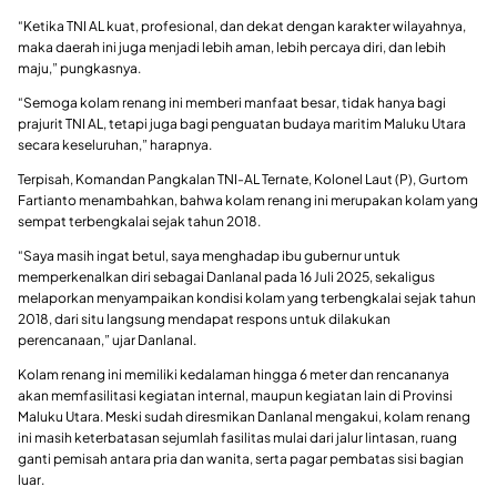
“Ketika TNI AL kuat, profesional, dan dekat dengan karakter wilayahnya,
maka daerah ini juga menjadi lebih aman, lebih percaya diri, dan lebih
maju,” pungkasnya.
“Semoga kolam renang ini memberi manfaat besar, tidak hanya bagi
prajurit TNI AL, tetapi juga bagi penguatan budaya maritim Maluku Utara
secara keseluruhan,” harapnya.
Terpisah, Komandan Pangkalan TNI-AL Ternate, Kolonel Laut (P), Gurtom
Fartianto menambahkan, bahwa kolam renang ini merupakan kolam yang
sempat terbengkalai sejak tahun 2018.
“Saya masih ingat betul, saya menghadap ibu gubernur untuk
memperkenalkan diri sebagai Danlanal pada 16 Juli 2025, sekaligus
melaporkan menyampaikan kondisi kolam yang terbengkalai sejak tahun
2018, dari situ langsung mendapat respons untuk dilakukan
perencanaan,” ujar Danlanal.
Kolam renang ini memiliki kedalaman hingga 6 meter dan rencananya
akan memfasilitasi kegiatan internal, maupun kegiatan lain di Provinsi
Maluku Utara. Meski sudah diresmikan Danlanal mengakui, kolam renang
ini masih keterbatasan sejumlah fasilitas mulai dari jalur lintasan, ruang
ganti pemisah antara pria dan wanita, serta pagar pembatas sisi bagian
luar.