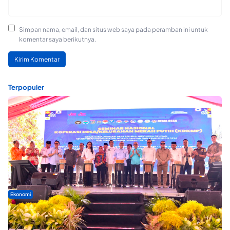
Simpan nama, email, dan situs web saya pada peramban ini untuk
komentar saya berikutnya.
Terpopuler
Ekonomi
Seminar di Ternate, Mendes Perkuat Sinergi Percepatan
Kopdes Merah Putih