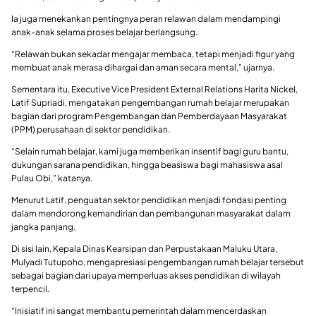
Ia juga menekankan pentingnya peran relawan dalam mendampingi
anak-anak selama proses belajar berlangsung.
“Relawan bukan sekadar mengajar membaca, tetapi menjadi figur yang
membuat anak merasa dihargai dan aman secara mental,” ujarnya.
Sementara itu, Executive Vice President External Relations Harita Nickel,
Latif Supriadi, mengatakan pengembangan rumah belajar merupakan
bagian dari program Pengembangan dan Pemberdayaan Masyarakat
(PPM) perusahaan di sektor pendidikan.
“Selain rumah belajar, kami juga memberikan insentif bagi guru bantu,
dukungan sarana pendidikan, hingga beasiswa bagi mahasiswa asal
Pulau Obi,” katanya.
Menurut Latif, penguatan sektor pendidikan menjadi fondasi penting
dalam mendorong kemandirian dan pembangunan masyarakat dalam
jangka panjang.
Di sisi lain, Kepala Dinas Kearsipan dan Perpustakaan Maluku Utara,
Mulyadi Tutupoho, mengapresiasi pengembangan rumah belajar tersebut
sebagai bagian dari upaya memperluas akses pendidikan di wilayah
terpencil.
“Inisiatif ini sangat membantu pemerintah dalam mencerdaskan