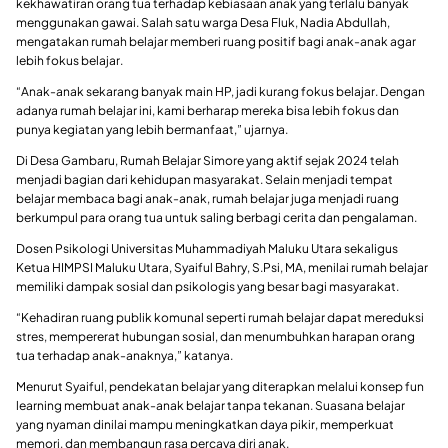
kekhawatiran orang tua terhadap kebiasaan anak yang terlalu banyak
menggunakan gawai. Salah satu warga Desa Fluk, Nadia Abdullah,
mengatakan rumah belajar memberi ruang positif bagi anak-anak agar
lebih fokus belajar.
“Anak-anak sekarang banyak main HP, jadi kurang fokus belajar. Dengan
adanya rumah belajar ini, kami berharap mereka bisa lebih fokus dan
punya kegiatan yang lebih bermanfaat,” ujarnya.
Di Desa Gambaru, Rumah Belajar Simore yang aktif sejak 2024 telah
menjadi bagian dari kehidupan masyarakat. Selain menjadi tempat
belajar membaca bagi anak-anak, rumah belajar juga menjadi ruang
berkumpul para orang tua untuk saling berbagi cerita dan pengalaman.
Dosen Psikologi Universitas Muhammadiyah Maluku Utara sekaligus
Ketua HIMPSI Maluku Utara, Syaiful Bahry, S.Psi, MA, menilai rumah belajar
memiliki dampak sosial dan psikologis yang besar bagi masyarakat.
“Kehadiran ruang publik komunal seperti rumah belajar dapat mereduksi
stres, mempererat hubungan sosial, dan menumbuhkan harapan orang
tua terhadap anak-anaknya,” katanya.
Menurut Syaiful, pendekatan belajar yang diterapkan melalui konsep fun
learning membuat anak-anak belajar tanpa tekanan. Suasana belajar
yang nyaman dinilai mampu meningkatkan daya pikir, memperkuat
memori, dan membangun rasa percaya diri anak.