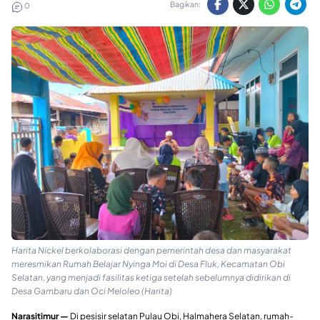
Bagikan:
0
Harita Nickel berkolaborasi dengan pemerintah desa dan masyarakat
meresmikan Rumah Belajar Nyinga Moi di Desa Fluk, Kecamatan Obi
Selatan, yang menjadi fasilitas ketiga setelah sebelumnya didirikan di
Desa Gambaru dan Oci Meloleo (Harita)
Narasitimur —
Di pesisir selatan Pulau Obi, Halmahera Selatan, rumah-