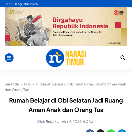
Skip
Sabtu, 8 Agustus 2026
to
content
Beranda
Publik
Rumah Belajar di Obi Selatan Jadi Ruang Aman Anak
dan Orang Tua
Rumah Belajar di Obi Selatan Jadi Ruang
Aman Anak dan Orang Tua
Oleh
Redaksi
-
Mei 4, 2026, 6:01 am