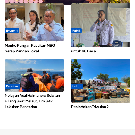
Ekonomi
Publik
SPPG di Maluku Utara Dipercepat,
ABDESI Morotai Apresiasi
Menko Pangan Pastikan MBG
Penyaluran ADD Rp3,13 Miliar
Serap Pangan Lokal
untuk 88 Desa
Peristiwa
Hukum
Nelayan Asal Halmahera Selatan
Polda Maluku Utara Musnahkan
Hilang Saat Melaut, Tim SAR
Ribuan Liter Miras Hasil Operasi
Lakukan Pencarian
Penindakan Triwulan 2