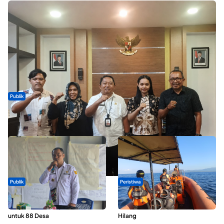
Publik
Dua Talenta Muda Ternate Wakili Maluku Utara di Gita Bahana
Nusantara 2026
Publik
Peristiwa
ABDESI Morotai Apresiasi
Dua Longboat Bertabrakan di
Penyaluran ADD Rp3,13 Miliar
Perairan Taliabu, Satu Nelayan
untuk 88 Desa
Hilang