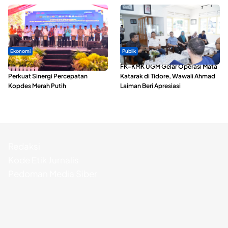
Ekonomi
Publik
Seminar di Ternate, Mendes
FK-KMK UGM Gelar Operasi Mata
Perkuat Sinergi Percepatan
Katarak di Tidore, Wawali Ahmad
Kopdes Merah Putih
Laiman Beri Apresiasi
Redaksi
Kode Etik Jurnalis
Pedoman Media Siber