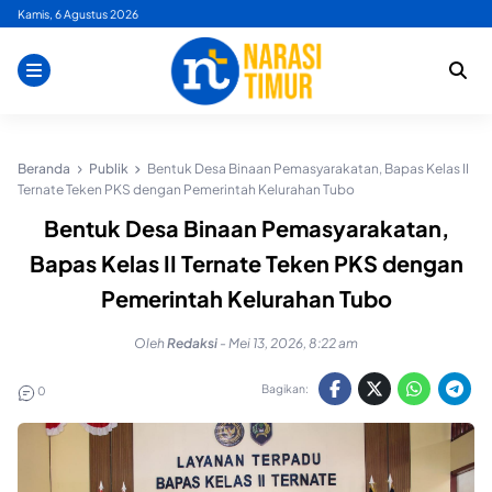
Skip
Kamis, 6 Agustus 2026
to
content
Beranda
Publik
Bentuk Desa Binaan Pemasyarakatan, Bapas Kelas II
Ternate Teken PKS dengan Pemerintah Kelurahan Tubo
Bentuk Desa Binaan Pemasyarakatan,
Bapas Kelas II Ternate Teken PKS dengan
Pemerintah Kelurahan Tubo
Oleh
Redaksi
-
Mei 13, 2026, 8:22 am
Bagikan:
0