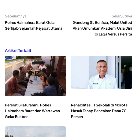
Sebelumnya
Selanjutnya
Polres Halmahera Barat Gelar
Gandeng SL Benfica, Malut United
Sertijab Sejumlah Pejabat Utama
Akan Umumkan Akademi Usia Dini
di Laga Versus Persita
Artikel Terkait
Pererat Silaturahmi, Polres
Rehabilitasi 11 Sekolah di Morotai
Halmahera Barat dan Wartawan
Masuk Tahap Pencairan Dana 70
Gelar Bukber
Persen