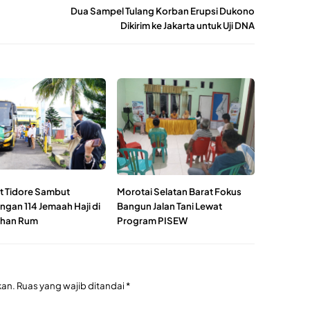
Dua Sampel Tulang Korban Erupsi Dukono
Dikirim ke Jakarta untuk Uji DNA
 Tidore Sambut
Morotai Selatan Barat Fokus
ngan 114 Jemaah Haji di
Bangun Jalan Tani Lewat
uhan Rum
Program PISEW
kan.
Ruas yang wajib ditandai
*