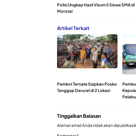
Polisi Ungkap Hasil Visum 5 Siswa SMA di
Morotai
Artikel Terkait
Pemkot Ternate Siapkan Posko
Pemkot
Tanggap Darurat di 2 Lokasi
Kepula
Pelab
Tinggalkan Balasan
Alamat email Anda tidak akan dipublikasi
Komentar
*