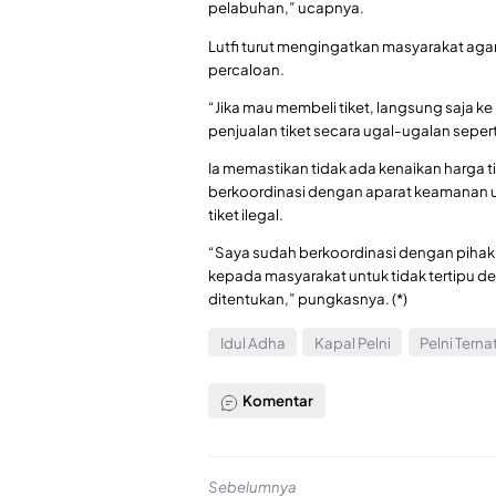
pelabuhan,” ucapnya.
Lutfi turut mengingatkan masyarakat agar 
percaloan.
“Jika mau membeli tiket, langsung saja ke
penjualan tiket secara ugal-ugalan sepert
Ia memastikan tidak ada kenaikan harga ti
berkoordinasi dengan aparat keamanan 
tiket ilegal.
“Saya sudah berkoordinasi dengan piha
kepada masyarakat untuk tidak tertipu deng
ditentukan,” pungkasnya. (*)
Idul Adha
Kapal Pelni
Pelni Terna
Komentar
Sebelumnya