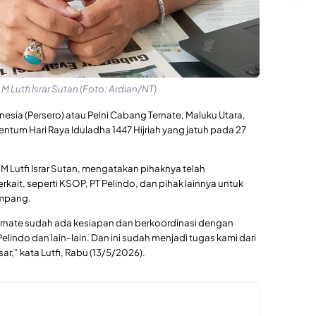
M Lutfi Israr Sutan (Foto: Ardian/NT)
esia (Persero) atau Pelni Cabang Ternate, Maluku Utara,
m Hari Raya Iduladha 1447 Hijriah yang jatuh pada 27
 M Lutfi Israr Sutan, mengatakan pihaknya telah
rkait, seperti KSOP, PT Pelindo, dan pihak lainnya untuk
umpang.
Ternate sudah ada kesiapan dan berkoordinasi dengan
 Pelindo dan lain-lain. Dan ini sudah menjadi tugas kami dari
ar,” kata Lutfi, Rabu (13/5/2026).