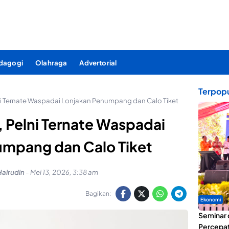
dagogi
Olahraga
Advertorial
Terpopu
ni Ternate Waspadai Lonjakan Penumpang dan Calo Tiket
, Pelni Ternate Waspadai
umpang dan Calo Tiket
Hairudin
-
Mei 13, 2026, 3:38 am
Bagikan:
Ekonomi
Seminar 
Percepat