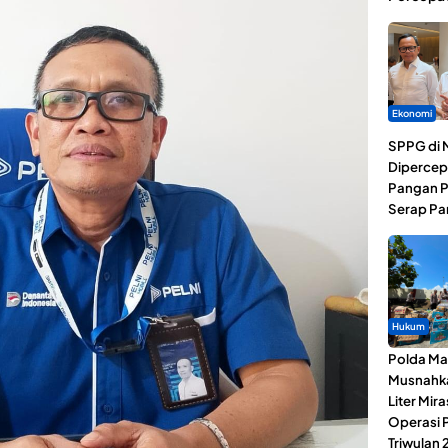
Ekonomi
SPPG di 
Dipercep
Pangan P
Serap Pa
Hukum
Polda Ma
Musnahk
Liter Mira
Operasi 
Triwulan 