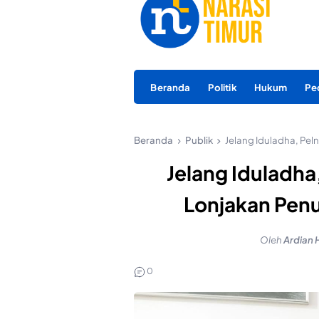
Beranda
Politik
Hukum
Pe
Beranda
Publik
Jelang Iduladha, Pel
Jelang Iduladha
Lonjakan Pen
Oleh
Ardian 
0