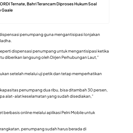
ORDI Ternate, Bahri Terancam Diproses Hukum Soal
 Gaale
n dispensasi penumpang guna mengantisipasi lonjakan
ladha.
eperti dispensasi penumpang untuk mengantisipasi ketika
itu diberikan langsung oleh Dirjen Perhubungan Laut,”
kukan setelah melalui uji petik dan tetap memperhatikan
 kapasitas penumpang dua ribu, bisa ditambah 30 persen,
a alat-alat keselamatan yang sudah disediakan,”
 berbasis online melalui aplikasi Pelni Mobile untuk
rangkatan, penumpang sudah harus berada di