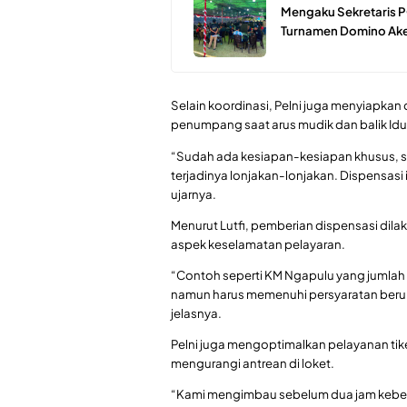
Mengaku Sekretaris P
Turnamen Domino Ake
Selain koordinasi, Pelni juga menyiapka
penumpang saat arus mudik dan balik Idu
“Sudah ada kesiapan-kesiapan khusus, s
terjadinya lonjakan-lonjakan. Dispensasi 
ujarnya.
Menurut Lutfi, pemberian dispensasi dila
aspek keselamatan pelayaran.
“Contoh seperti KM Ngapulu yang jumlah
namun harus memenuhi persyaratan berup
jelasnya.
Pelni juga mengoptimalkan pelayanan tiket
mengurangi antrean di loket.
“Kami mengimbau sebelum dua jam kebe