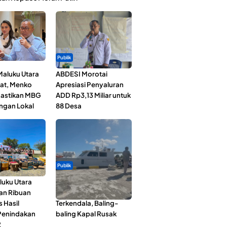
Publik
Maluku Utara
ABDESI Morotai
at, Menko
Apresiasi Penyaluran
astikan MBG
ADD Rp3,13 Miliar untuk
ngan Lokal
88 Desa
Publik
luku Utara
Pelayaran Perdana KM
an Ribuan
Dodola Express
s Hasil
Terkendala, Baling-
Penindakan
baling Kapal Rusak
2