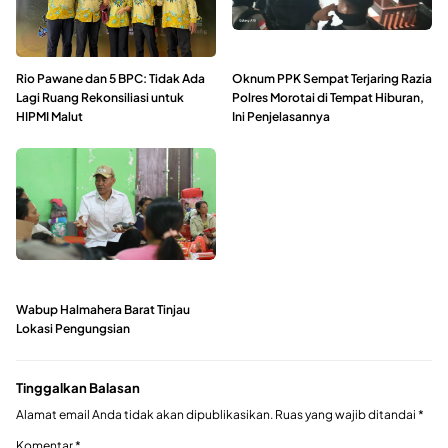
Rio Pawane dan 5 BPC: Tidak Ada
Oknum PPK Sempat Terjaring Razia
Lagi Ruang Rekonsiliasi untuk
Polres Morotai di Tempat Hiburan,
HIPMI Malut
Ini Penjelasannya
Wabup Halmahera Barat Tinjau
Lokasi Pengungsian
Tinggalkan Balasan
Alamat email Anda tidak akan dipublikasikan.
Ruas yang wajib ditandai
*
Komentar
*