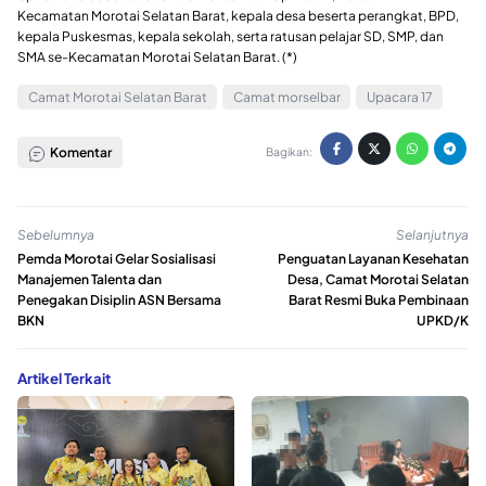
Kecamatan Morotai Selatan Barat, kepala desa beserta perangkat, BPD,
kepala Puskesmas, kepala sekolah, serta ratusan pelajar SD, SMP, dan
SMA se-Kecamatan Morotai Selatan Barat. (*)
Camat Morotai Selatan Barat
Camat morselbar
Upacara 17
Komentar
Bagikan:
Sebelumnya
Selanjutnya
Pemda Morotai Gelar Sosialisasi
Penguatan Layanan Kesehatan
Manajemen Talenta dan
Desa, Camat Morotai Selatan
Penegakan Disiplin ASN Bersama
Barat Resmi Buka Pembinaan
BKN
UPKD/K
Artikel Terkait