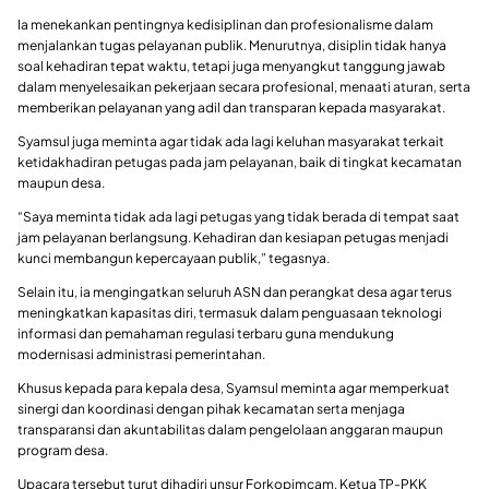
Ia menekankan pentingnya kedisiplinan dan profesionalisme dalam
menjalankan tugas pelayanan publik. Menurutnya, disiplin tidak hanya
soal kehadiran tepat waktu, tetapi juga menyangkut tanggung jawab
dalam menyelesaikan pekerjaan secara profesional, menaati aturan, serta
memberikan pelayanan yang adil dan transparan kepada masyarakat.
Syamsul juga meminta agar tidak ada lagi keluhan masyarakat terkait
ketidakhadiran petugas pada jam pelayanan, baik di tingkat kecamatan
maupun desa.
“Saya meminta tidak ada lagi petugas yang tidak berada di tempat saat
jam pelayanan berlangsung. Kehadiran dan kesiapan petugas menjadi
kunci membangun kepercayaan publik,” tegasnya.
Selain itu, ia mengingatkan seluruh ASN dan perangkat desa agar terus
meningkatkan kapasitas diri, termasuk dalam penguasaan teknologi
informasi dan pemahaman regulasi terbaru guna mendukung
modernisasi administrasi pemerintahan.
Khusus kepada para kepala desa, Syamsul meminta agar memperkuat
sinergi dan koordinasi dengan pihak kecamatan serta menjaga
transparansi dan akuntabilitas dalam pengelolaan anggaran maupun
program desa.
Upacara tersebut turut dihadiri unsur Forkopimcam, Ketua TP-PKK