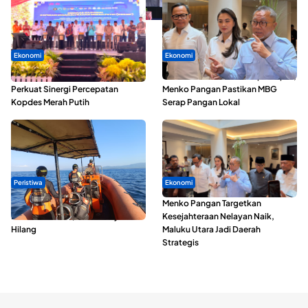
Ekonomi
Ekonomi
Seminar di Ternate, Mendes
SPPG di Maluku Utara Dipercepat,
Perkuat Sinergi Percepatan
Menko Pangan Pastikan MBG
Kopdes Merah Putih
Serap Pangan Lokal
Peristiwa
Ekonomi
Dua Longboat Bertabrakan di
Menko Pangan Targetkan
Perairan Taliabu, Satu Nelayan
Kesejahteraan Nelayan Naik,
Hilang
Maluku Utara Jadi Daerah
Strategis