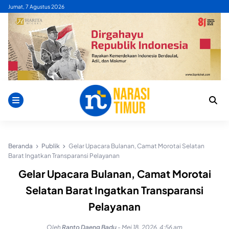
Skip
Jumat, 7 Agustus 2026
to
content
Beranda
Publik
Gelar Upacara Bulanan, Camat Morotai Selatan
Barat Ingatkan Transparansi Pelayanan
Gelar Upacara Bulanan, Camat Morotai
Selatan Barat Ingatkan Transparansi
Pelayanan
Oleh
Ranto Daeng Badu
-
Mei 18, 2026, 4:56 am