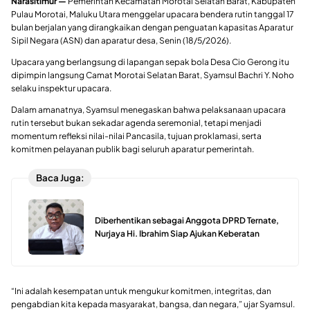
Narasitimur —
Pemerintah Kecamatan Morotai Selatan Barat, Kabupaten
Pulau Morotai, Maluku Utara menggelar upacara bendera rutin tanggal 17
bulan berjalan yang dirangkaikan dengan penguatan kapasitas Aparatur
Sipil Negara (ASN) dan aparatur desa, Senin (18/5/2026).
Upacara yang berlangsung di lapangan sepak bola Desa Cio Gerong itu
dipimpin langsung Camat Morotai Selatan Barat, Syamsul Bachri Y. Noho
selaku inspektur upacara.
Dalam amanatnya, Syamsul menegaskan bahwa pelaksanaan upacara
rutin tersebut bukan sekadar agenda seremonial, tetapi menjadi
momentum refleksi nilai-nilai Pancasila, tujuan proklamasi, serta
komitmen pelayanan publik bagi seluruh aparatur pemerintah.
Baca Juga:
Diberhentikan sebagai Anggota DPRD Ternate,
Nurjaya Hi. Ibrahim Siap Ajukan Keberatan
“Ini adalah kesempatan untuk mengukur komitmen, integritas, dan
pengabdian kita kepada masyarakat, bangsa, dan negara,” ujar Syamsul.