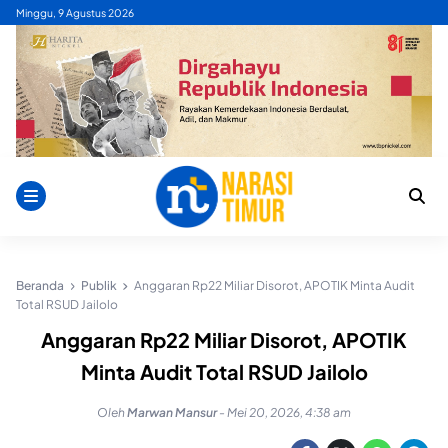
Skip
Minggu, 9 Agustus 2026
to
content
Beranda
Publik
Anggaran Rp22 Miliar Disorot, APOTIK Minta Audit
Total RSUD Jailolo
Anggaran Rp22 Miliar Disorot, APOTIK
Minta Audit Total RSUD Jailolo
Oleh
Marwan Mansur
-
Mei 20, 2026, 4:38 am