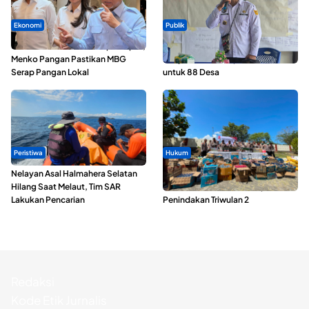
Ekonomi
Publik
SPPG di Maluku Utara Dipercepat,
ABDESI Morotai Apresiasi
Menko Pangan Pastikan MBG
Penyaluran ADD Rp3,13 Miliar
Serap Pangan Lokal
untuk 88 Desa
Peristiwa
Hukum
Nelayan Asal Halmahera Selatan
Polda Maluku Utara Musnahkan
Hilang Saat Melaut, Tim SAR
Ribuan Liter Miras Hasil Operasi
Lakukan Pencarian
Penindakan Triwulan 2
Redaksi
Kode Etik Jurnalis