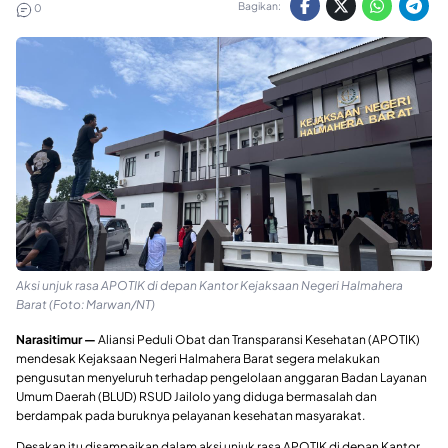
Bagikan:
0
Aksi unjuk rasa APOTIK di depan Kantor Kejaksaan Negeri Halmahera
Barat (Foto: Marwan/NT)
Narasitimur —
Aliansi Peduli Obat dan Transparansi Kesehatan (APOTIK)
mendesak Kejaksaan Negeri Halmahera Barat segera melakukan
pengusutan menyeluruh terhadap pengelolaan anggaran Badan Layanan
Umum Daerah (BLUD) RSUD Jailolo yang diduga bermasalah dan
berdampak pada buruknya pelayanan kesehatan masyarakat.
Desakan itu disampaikan dalam aksi unjuk rasa APOTIK di depan Kantor