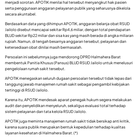
menjadi sorotan. APOTIK menilai hal tersebut menyangkut hak pasien
serta penggunaan anggaran pelayanan publik yang seharusnya dikelola
secara akuntabel.
Berdasarkan data yang dihimpun APOTIK, anggaran belanja obat RSUD
Jailolo disebut mencapai sekitar Rp4,6 miliar, dengan total pendapatan
BLUD sekitar Rp22 miliar dan sisa kas yang masih berada di angka miliaran
rupiah. Namun, di tengah besarnya anggaran tersebut, pelayanan dan
ketersediaan obat dinilai masih bermasalah.
Persoalan ini sebelumnya juga mendorong DPRD Halmahera Barat
membentuk Panitia Khusus (Pansus) BLUD RSUD Jailolo untuk menelusuri
pengelolaan rumah sakit tersebut.
APOTIK menegaskan seluruh dugaan persoalan tersebut tidak lepas dari
tanggung jawab manajemen rumah sakit sebagai pengambil kebijakan
tertinggi di RSUD Jailolo.
Karena itu, APOTIK mendesak aparat penegak hukum segera melakukan
audit dan penyelidikan menyeluruh, sekaligus evaluasi total terhadap
sistem pelayanan dan tata kelola RSUD Jailolo.
APOTIK juga meminta manajemen rumah sakit tidak bersikap anti kritik,
karena suara publik merupakan bentuk kepedulian terhadap kualitas
layanan kesehatan di Halmahera Barat. (*)