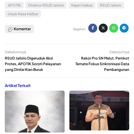
APOTIK
Direktur RSUD Jailolo
Kejari Halbar
RSUD Jailolo
Unjuk Rasa Halbar
Komentar
Bagikan:
Sebelumnya
Selanjutnya
RSUD Jailolo Digeruduk Aksi
Rakor Pro SN Malut, Pemkot
Protes, APOTIK Soroti Pelayanan
Ternate Fokus Sinkronisasi Data
yang Dinilai Kian Buruk
Pembangunan
Artikel Terkait