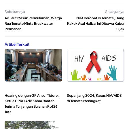
Sebelumnya
Selanjutnya
Air Laut Masuk Permukiman, Warga
Niat Berobat di Ternate, Uang
Rua Ternate Minta Breakwater
Kakek Asal Halbar Ini Dibawa Kabur
Permanen
Ojek
Artikel Terkait
Hearing dengan GP Ansor Tidore,
Sepanjang 2024, Kasus HIV/AIDS
Ketua DPRD Ade Kama Bantah
di Ternate Meningkat
Terima Tunjangan Bulanan Rp126
Juta