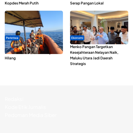
Kopdes Merah Putih
Serap Pangan Lokal
Peristiwa
Ekonomi
Dua Longboat Bertabrakan di
Menko Pangan Targetkan
Perairan Taliabu, Satu Nelayan
Kesejahteraan Nelayan Naik,
Hilang
Maluku Utara Jadi Daerah
Strategis
Redaksi
Kode Etik Jurnalis
Pedoman Media Siber