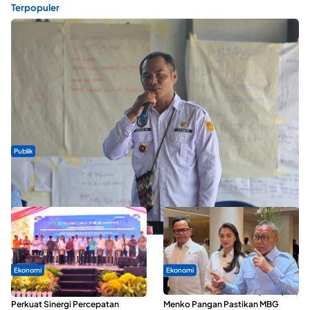
Terpopuler
Publik
ABDESI Morotai Apresiasi Penyaluran ADD Rp3,13 Miliar untuk
88 Desa
Ekonomi
Ekonomi
Seminar di Ternate, Mendes
SPPG di Maluku Utara Dipercepat,
Perkuat Sinergi Percepatan
Menko Pangan Pastikan MBG