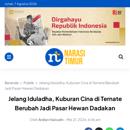
Skip
Jumat, 7 Agustus 2026
to
content
Beranda
Publik
Jelang Iduladha, Kuburan Cina di Ternate Berubah
Jadi Pasar Hewan Dadakan
Jelang Iduladha, Kuburan Cina di Ternate
Berubah Jadi Pasar Hewan Dadakan
Oleh
Ardian Hairudin
-
Mei 21, 2026, 6:46 am