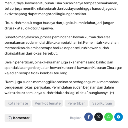
Menurutnya, kawasan Kuburan Cina bukan hanya tempat pemakaman,
tetapi juga memiliki nilai sejarah dan budaya sehingga harus dijaga dari
aktivitas yang dapat mengotori lingkungan sekitar.
“Itu sudah masuk cagar budaya dan juga kuburan leluhur, jadi jangan
dirusak atau dikotori,” ujarnya.
Sunarto menjelaskan, proses pemindahan hewan kurban dari area
pemakaman sudah mulai dilakukan sejak hari ini. Pemerintah kelurahan
memastikan dalam beberapa hari ke depan seluruh hewan sudah
dipindahkan dari lokasi tersebut.
Selain penertiban, pihak kelurahan juga akan memasang baliho dan
spanduk larangan berjualan hewan kurban di kawasan Kuburan Cina agar
kejadian serupa tidak kembali terulang.
“Kami juga sudah memanggil koordinator pedagang untuk membahas
pergeseran lokasi penjualan. Pemindahan sudah berjalan dan dalam
waktu dekat semuanya sudah tidak ada lagi di situ,” pungkasnya. (*)
Kota Ternate
Pemkot Ternate
Penertiban
Sapi Kurban
Komentar
Bagikan: