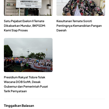
Satu Pejabat Eselon II Ternate
Kesultanan Ternate Soroti
Dikabarkan Mundur, BKPSDM:
Pentingnya Kemandirian Pangan
Kami Siap Proses
Daerah
Presidium Rakyat Tidore Tolak
Wacana DOB Sofifi, Desak
Gubernur dan Pemerintah Pusat
Tarik Pernyataan
Tinggalkan Balasan