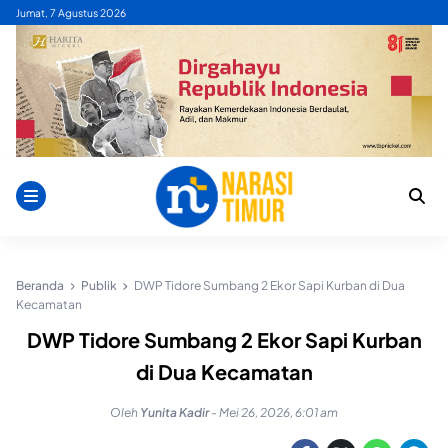
Skip
Jumat, 7 Agustus 2026
to
content
Beranda
Publik
DWP Tidore Sumbang 2 Ekor Sapi Kurban di Dua
Kecamatan
DWP Tidore Sumbang 2 Ekor Sapi Kurban
di Dua Kecamatan
Oleh
Yunita Kadir
-
Mei 26, 2026, 6:01 am