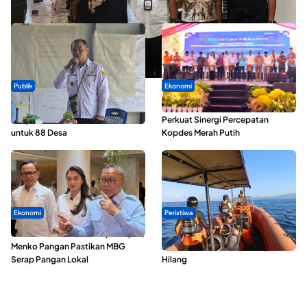
Nusantara 2026
Publik
Ekonomi
ABDESI Morotai Apresiasi
Seminar di Ternate, Mendes
Penyaluran ADD Rp3,13 Miliar
Perkuat Sinergi Percepatan
untuk 88 Desa
Kopdes Merah Putih
Ekonomi
Peristiwa
SPPG di Maluku Utara Dipercepat,
Dua Longboat Bertabrakan di
Menko Pangan Pastikan MBG
Perairan Taliabu, Satu Nelayan
Serap Pangan Lokal
Hilang