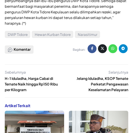
penyumbangnya dari ibu-ibu pengurus DWP Kota Tidore. Semoga dapat
bermanfaat bagi masyarakat penerima, dan harapannya semoga
pengurus DWP Kota Tidore Kepulauan selalu dilimpahkan rezeki, agar
penyaluran hewan kurban ini dapat terus dilakukan setiap tahun,”
harapnya. (*)
DWP Tidore
Hewan Kurban Tidore
Narasitimur
Komentar
Bagikan:
Sebelumnya
Selanjutnya
H-1 Iduladha, Harga Cabai di
Jelang Iduladha, KSOP Ternate
Ternate Naik hingga Rp150 Ribu
Perketat Pengawasan
per Kilogram
Keselamatan Pelayaran
Artikel Terkait