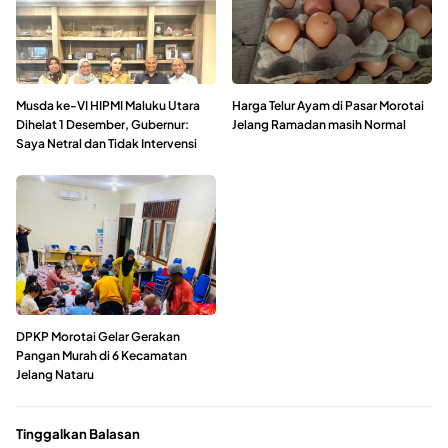
Musda ke-VI HIPMI Maluku Utara
Harga Telur Ayam di Pasar Morotai
Dihelat 1 Desember, Gubernur:
Jelang Ramadan masih Normal
Saya Netral dan Tidak Intervensi
DPKP Morotai Gelar Gerakan
Pangan Murah di 6 Kecamatan
Jelang Nataru
Tinggalkan Balasan