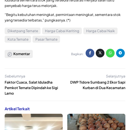
Iduladha sementara stok yang tersedia terbatas menjadi salah satu
penyebab harga terus melonjak.
“Begitu kebutuhan meningkat, permintaan meningkat, sementara stok
yang tersedia terbatas,” pungkasnya. (*)
Diketpang Ternate
Harga Cabai Keriting
Harga Cabai Naik
Kota Ternate
Pasar Ternate
Komentar
Bagikan:
Sebelumnya
Selanjutnya
Faktor Cuaca, Salat Iduladha
DWP Tidore Sumbang 2 Ekor Sapi
Pemkot Ternate Dipindah ke Sigi
Kurban di Dua Kecamatan
Lamo
Artikel Terkait