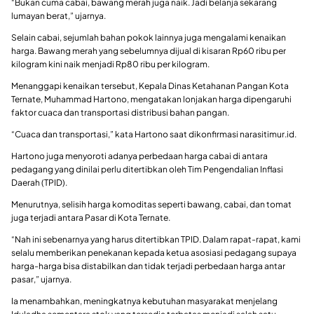
“Bukan cuma cabai, bawang merah juga naik. Jadi belanja sekarang
lumayan berat,” ujarnya.
Selain cabai, sejumlah bahan pokok lainnya juga mengalami kenaikan
harga. Bawang merah yang sebelumnya dijual di kisaran Rp60 ribu per
kilogram kini naik menjadi Rp80 ribu per kilogram.
Menanggapi kenaikan tersebut, Kepala Dinas Ketahanan Pangan Kota
Ternate, Muhammad Hartono, mengatakan lonjakan harga dipengaruhi
faktor cuaca dan transportasi distribusi bahan pangan.
“Cuaca dan transportasi,” kata Hartono saat dikonfirmasi narasitimur.id.
Hartono juga menyoroti adanya perbedaan harga cabai di antara
pedagang yang dinilai perlu ditertibkan oleh Tim Pengendalian Inflasi
Daerah (TPID).
Menurutnya, selisih harga komoditas seperti bawang, cabai, dan tomat
juga terjadi antara Pasar di Kota Ternate.
“Nah ini sebenarnya yang harus ditertibkan TPID. Dalam rapat-rapat, kami
selalu memberikan penekanan kepada ketua asosiasi pedagang supaya
harga-harga bisa distabilkan dan tidak terjadi perbedaan harga antar
pasar,” ujarnya.
Ia menambahkan, meningkatnya kebutuhan masyarakat menjelang