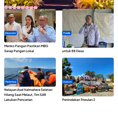
Kopdes Merah Putih
Ekonomi
Publik
SPPG di Maluku Utara Dipercepat,
ABDESI Morotai Apresiasi
Menko Pangan Pastikan MBG
Penyaluran ADD Rp3,13 Miliar
Serap Pangan Lokal
untuk 88 Desa
Peristiwa
Hukum
Nelayan Asal Halmahera Selatan
Polda Maluku Utara Musnahkan
Hilang Saat Melaut, Tim SAR
Ribuan Liter Miras Hasil Operasi
Lakukan Pencarian
Penindakan Triwulan 2