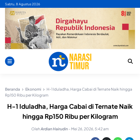
Skip
Sabtu, 8 Agustus 2026
to
content
Beranda
Ekonomi
H-1 Iduladha, Harga Cabai di Ternate Naik hingga
Rp150 Ribu per Kilogram
H-1 Iduladha, Harga Cabai di Ternate Naik
hingga Rp150 Ribu per Kilogram
Oleh
Ardian Hairudin
-
Mei 26, 2026, 5:42 am