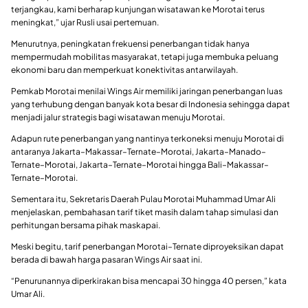
terjangkau, kami berharap kunjungan wisatawan ke Morotai terus
meningkat,” ujar Rusli usai pertemuan.
Menurutnya, peningkatan frekuensi penerbangan tidak hanya
mempermudah mobilitas masyarakat, tetapi juga membuka peluang
ekonomi baru dan memperkuat konektivitas antarwilayah.
Pemkab Morotai menilai Wings Air memiliki jaringan penerbangan luas
yang terhubung dengan banyak kota besar di Indonesia sehingga dapat
menjadi jalur strategis bagi wisatawan menuju Morotai.
Adapun rute penerbangan yang nantinya terkoneksi menuju Morotai di
antaranya Jakarta–Makassar–Ternate–Morotai, Jakarta–Manado–
Ternate–Morotai, Jakarta–Ternate–Morotai hingga Bali–Makassar–
Ternate–Morotai.
Sementara itu, Sekretaris Daerah Pulau Morotai Muhammad Umar Ali
menjelaskan, pembahasan tarif tiket masih dalam tahap simulasi dan
perhitungan bersama pihak maskapai.
Meski begitu, tarif penerbangan Morotai–Ternate diproyeksikan dapat
berada di bawah harga pasaran Wings Air saat ini.
“Penurunannya diperkirakan bisa mencapai 30 hingga 40 persen,” kata
Umar Ali.