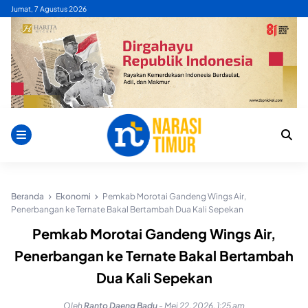
Skip
Jumat, 7 Agustus 2026
to
content
Beranda
Ekonomi
Pemkab Morotai Gandeng Wings Air,
Penerbangan ke Ternate Bakal Bertambah Dua Kali Sepekan
Pemkab Morotai Gandeng Wings Air,
Penerbangan ke Ternate Bakal Bertambah
Dua Kali Sepekan
Oleh
Ranto Daeng Badu
-
Mei 22, 2026, 1:25 am