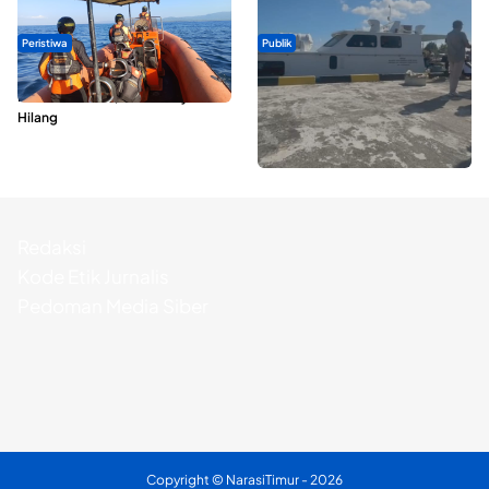
Peristiwa
Publik
Dua Longboat Bertabrakan di
Pelayaran Perdana KM Dodola
Perairan Taliabu, Satu Nelayan
Express Terkendala, Baling-baling
Hilang
Kapal Rusak
Redaksi
Kode Etik Jurnalis
Pedoman Media Siber
Copyright ©
NarasiTimur
- 2026