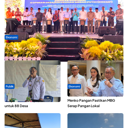
Ekonomi
Seminar di Ternate, Mendes Perkuat Sinergi Percepatan
Kopdes Merah Putih
Publik
Ekonomi
ABDESI Morotai Apresiasi
SPPG di Maluku Utara Dipercepat,
Penyaluran ADD Rp3,13 Miliar
Menko Pangan Pastikan MBG
untuk 88 Desa
Serap Pangan Lokal