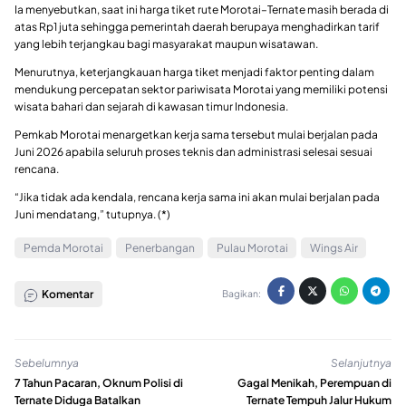
Ia menyebutkan, saat ini harga tiket rute Morotai–Ternate masih berada di
atas Rp1 juta sehingga pemerintah daerah berupaya menghadirkan tarif
yang lebih terjangkau bagi masyarakat maupun wisatawan.
Menurutnya, keterjangkauan harga tiket menjadi faktor penting dalam
mendukung percepatan sektor pariwisata Morotai yang memiliki potensi
wisata bahari dan sejarah di kawasan timur Indonesia.
Pemkab Morotai menargetkan kerja sama tersebut mulai berjalan pada
Juni 2026 apabila seluruh proses teknis dan administrasi selesai sesuai
rencana.
“Jika tidak ada kendala, rencana kerja sama ini akan mulai berjalan pada
Juni mendatang,” tutupnya. (*)
Pemda Morotai
Penerbangan
Pulau Morotai
Wings Air
Komentar
Bagikan:
Sebelumnya
Selanjutnya
7 Tahun Pacaran, Oknum Polisi di
Gagal Menikah, Perempuan di
Ternate Diduga Batalkan
Ternate Tempuh Jalur Hukum