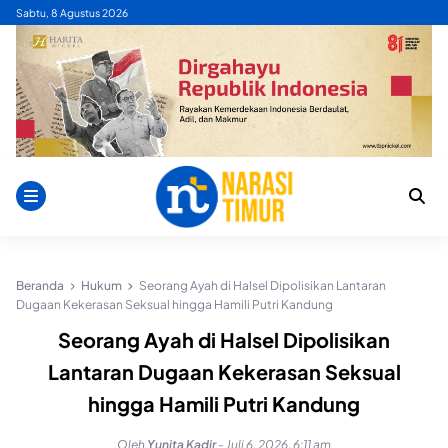
Skip
Sabtu, 8 Agustus 2026
to
content
Beranda
Hukum
Seorang Ayah di Halsel Dipolisikan Lantaran
Dugaan Kekerasan Seksual hingga Hamili Putri Kandung
Seorang Ayah di Halsel Dipolisikan
Lantaran Dugaan Kekerasan Seksual
hingga Hamili Putri Kandung
Oleh
Yunita Kadir
-
Juli 6, 2026, 6:11 am