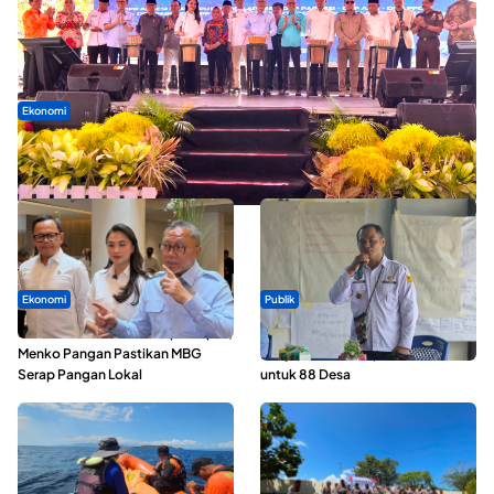
Ekonomi
Seminar di Ternate, Mendes Perkuat Sinergi Percepatan
Kopdes Merah Putih
Ekonomi
Publik
SPPG di Maluku Utara Dipercepat,
ABDESI Morotai Apresiasi
Menko Pangan Pastikan MBG
Penyaluran ADD Rp3,13 Miliar
Serap Pangan Lokal
untuk 88 Desa