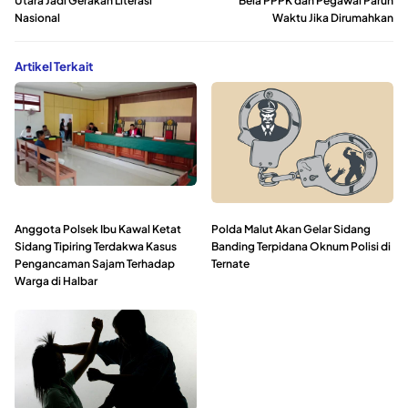
Utara Jadi Gerakan Literasi
Bela PPPK dan Pegawai Paruh
Nasional
Waktu Jika Dirumahkan
Artikel Terkait
Anggota Polsek Ibu Kawal Ketat
Polda Malut Akan Gelar Sidang
Sidang Tipiring Terdakwa Kasus
Banding Terpidana Oknum Polisi di
Pengancaman Sajam Terhadap
Ternate
Warga di Halbar