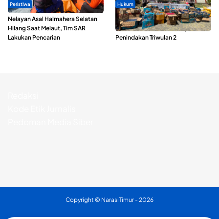
Peristiwa
Hukum
Nelayan Asal Halmahera Selatan
Polda Maluku Utara Musnahkan
Hilang Saat Melaut, Tim SAR
Ribuan Liter Miras Hasil Operasi
Lakukan Pencarian
Penindakan Triwulan 2
Redaksi
Kode Etik Jurnalis
Pedoman Media Siber
Copyright ©
NarasiTimur
- 2026