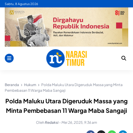
Skip
Sabtu, 8 Agustus 2026
to
content
Beranda
Hukum
Polda Maluku Utara Digeruduk Massa yang Minta
Pembebasan 11 Warga Maba Sangaji
Polda Maluku Utara Digeruduk Massa yang
Minta Pembebasan 11 Warga Maba Sangaji
Oleh
Redaksi
-
Mei 26, 2025, 9:36 am