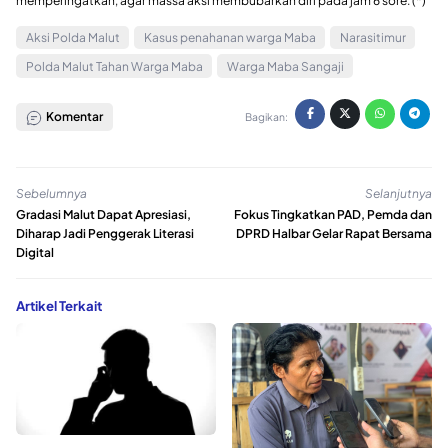
memperingatkan, agar massa aksi membubarkan diri pada jam 6 sore. (*)
Aksi Polda Malut
Kasus penahanan warga Maba
Narasitimur
Polda Malut Tahan Warga Maba
Warga Maba Sangaji
Komentar
Bagikan:
Sebelumnya
Selanjutnya
Gradasi Malut Dapat Apresiasi,
Fokus Tingkatkan PAD, Pemda dan
Diharap Jadi Penggerak Literasi
DPRD Halbar Gelar Rapat Bersama
Digital
Artikel Terkait