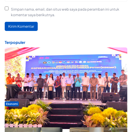
Simpan nama, email, dan situs web saya pada peramban ini untuk
komentar saya berikutnya.
Terpopuler
Ekonomi
Seminar di Ternate, Mendes Perkuat Sinergi Percepatan
Kopdes Merah Putih