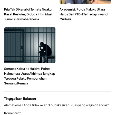
Pria Tak Dikenal di Ternate Ngaku
Akademisi: Polda Maluku Utara
Kasat Reskrim, Diduga Intimidasi
Harus Beri PTDH Terhadap Irwandi
Jurnalis Halmaheranesia
Mudasir
Sempat Kabur ke Haltim, Polres
Halmahera Utara Akhirnya Tangkap
Terduga Pelaku Pembunuhan
Seorang Remaja
Tinggalkan Balasan
Alamat email Anda tidak akan dipublikasikan.
Ruas yang wajib ditandai
*
Komentar
*