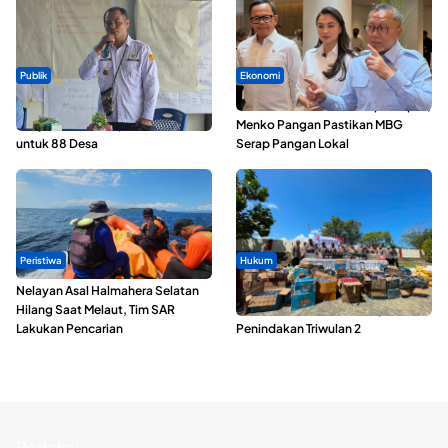
Publik
Ekonomi
ABDESI Morotai Apresiasi
SPPG di Maluku Utara Dipercepat,
Penyaluran ADD Rp3,13 Miliar
Menko Pangan Pastikan MBG
untuk 88 Desa
Serap Pangan Lokal
Peristiwa
Hukum
Nelayan Asal Halmahera Selatan
Polda Maluku Utara Musnahkan
Hilang Saat Melaut, Tim SAR
Ribuan Liter Miras Hasil Operasi
Lakukan Pencarian
Penindakan Triwulan 2
Redaksi