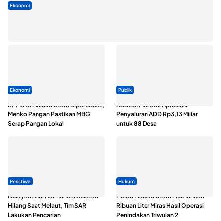
Ekonomi
Seminar di Ternate, Mendes Perkuat Sinergi Percepatan
Kopdes Merah Putih
Ekonomi
Publik
SPPG di Maluku Utara Dipercepat,
ABDESI Morotai Apresiasi
Menko Pangan Pastikan MBG
Penyaluran ADD Rp3,13 Miliar
Serap Pangan Lokal
untuk 88 Desa
Peristiwa
Hukum
Nelayan Asal Halmahera Selatan
Polda Maluku Utara Musnahkan
Hilang Saat Melaut, Tim SAR
Ribuan Liter Miras Hasil Operasi
Lakukan Pencarian
Penindakan Triwulan 2