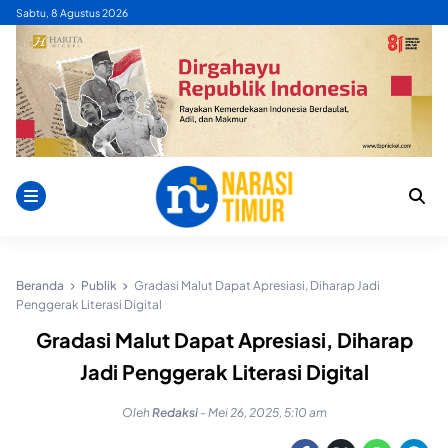
Skip
Sabtu, 8 Agustus 2026
to
content
Beranda
Publik
Gradasi Malut Dapat Apresiasi, Diharap Jadi
Penggerak Literasi Digital
Gradasi Malut Dapat Apresiasi, Diharap
Jadi Penggerak Literasi Digital
Oleh
Redaksi
-
Mei 26, 2025, 5:10 am